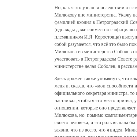
Но, как я это узнал впоследствии от с
Милюкову вне министерства. Укажу на
фамилией входил в Петроградский Сове
(однажды даже совместно с официаль
племянником И.Я. Коростовца) выступ
собой разумеется, что всё это было по
Милюкова из министерства Соболев п
участвовать в Петроградском Совете ра
министерстве делал Соболев, я расска
Здесь должен также упомянуть, что как
меня и, сказав, что «мои способности
официального секретаря министра, то 
настаивал, чтобы я это место принял,
отношении, которые оно представляет. 
Милюкова, но, помимо комплиментарно
своего человека, и эта роль выпала бы 
заявив, что из всего, что я видел, Ми
положения: он, как мне кажется, врем