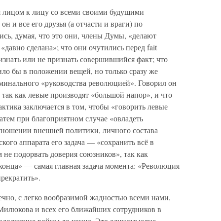
 лицом к лицу со всеми своими будущими
он и все его друзья (а отчасти и враги) по
сь, думая, что это они, члены Думы, «делают
давно сделана»; что они очутились перед fait
ризнать или не признать совершившийся факт; что
ло бы в положении вещей, но только сразу же
оминального «руководства революцией». Говорил он
 так как левые производят «большой напор», и что
ктика заключается в том, чтобы «говорить левые
затем при благоприятном случае «овладеть
тношении внешней политики, личного состава
кого аппарата его задача — «сохранить всё в
 не подорвать доверия союзников», так как
конца» — самая главная задача момента: «Революция
прекратить».
чно, с легко вообразимой жадностью всеми нами,
Милюкова и всех его ближайших сотрудников в
родолжение войны до конца. Это единомыслие,