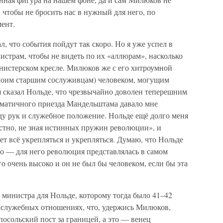
чтобы не бросить нас в нужный для него, по
ент.
ал, что события пойдут так скоро. Но я уже успел в
истрам, чтобы не видеть по их «аллюрам», насколько
инистерском кресле. Милюков же с его хитроумной
м моим старшим сослуживцам) человеком, могущим
я сказал Нольде, что чрезвычайно доволен теперешним
ематичного приезда Мандельштама давало мне
ду рук и служебное положение. Нольде ещё долго меня
остно, не зная истинных пружин революции», и
т всё укрепляться и укрепляться. Думаю, что Нольде
о — для него революция представлялась в самом
его очень высоко и он не был бы человеком, если бы эта
 министра для Нольде, которому тогда было 41–42
в служебных отношениях, что, удержись Милюков,
посольский пост за границей, а это — венец