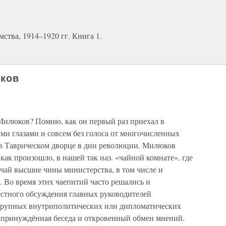
ства, 1914–1920 гг. Книга 1.
ков
 Милюков? Помню, как он первый раз приехал в
ми глазами и совсем без голоса от многочисленных
 в Таврическом дворце в дни революции. Милюков
как произошло, в нашей так наз. «чайной комнате», где
ли чай высшие чины министерства, в том числе и
. Во время этих чаепитий часто решались и
естного обсуждения главных руководителей
х крупных внутриполитических или дипломатических
епринуждённая беседа и откровенный обмен мнений.