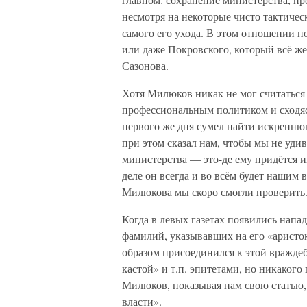
несмотря на некоторые чисто тактичес
самого его ухода. В этом отношении 
или даже Покровского, который всё ж
Сазонова.
Хотя Милюков никак не мог считаться
профессиональным политиком и сходяс
первого же дня сумел найти искренню
при этом сказал нам, чтобы мы не уди
министерства — это-де ему придётся и
деле он всегда и во всём будет нашим
Милюкова мы скоро смогли проверить
Когда в левых газетах появились напа
фамилий, указывавших на его «арист
образом присоединился к этой враждеб
кастой» и т.п. эпитетами, но никаког
Милюков, показывая нам свою статью, 
власти».