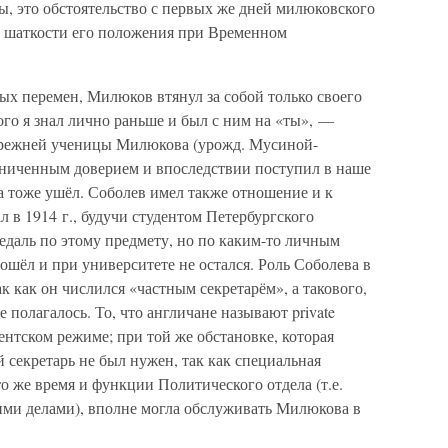
, это обстоятельство с первых же дней милюковского
о шаткости его положения при Временном
х перемен, Милюков втянул за собой только своего
ого я знал лично раньше и был с ним на «ты», —
прежней ученицы Милюкова (урожд. Мусиной-
аниченным доверием и впоследствии поступил в наше
а тоже ушёл. Соболев имел также отношение и к
л в 1914 г., будучи студентом Петербургского
едаль по этому предмету, но по каким-то личным
ошёл и при университете не остался. Роль Соболева в
к как он числился «частным секретарём», а такового,
 полагалось. То, что англичане называют private
ментском режиме; при той же обстановке, которая
 секретарь не был нужен, так как специальная
о же время и функции Политического отдела (т.е.
ми делами), вполне могла обслуживать Милюкова в