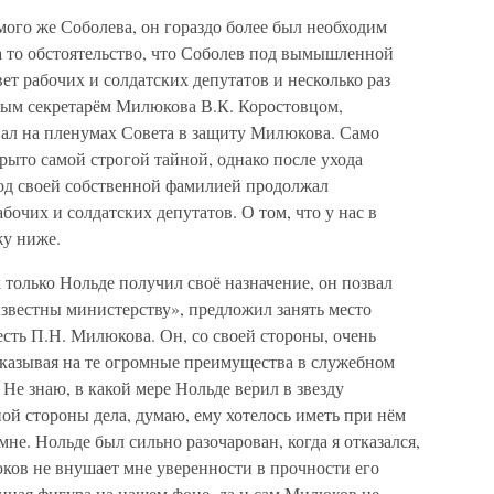
амого же Соболева, он гораздо более был необходим
 то обстоятельство, что Соболев под вымышленной
т рабочих и солдатских депутатов и несколько раз
ным секретарём Милюкова В.К. Коростовцом,
ал на пленумах Совета в защиту Милюкова. Само
крыто самой строгой тайной, однако после ухода
од своей собственной фамилией продолжал
бочих и солдатских депутатов. О том, что у нас в
жу ниже.
 только Нольде получил своё назначение, он позвал
 известны министерству», предложил занять место
есть П.Н. Милюкова. Он, со своей стороны, очень
 указывая на те огромные преимущества в служебном
Не знаю, в какой мере Нольде верил в звезду
й стороны дела, думаю, ему хотелось иметь при нём
мне. Нольде был сильно разочарован, когда я отказался,
люков не внушает мне уверенности в прочности его
енная фигура на нашем фоне, да и сам Милюков не