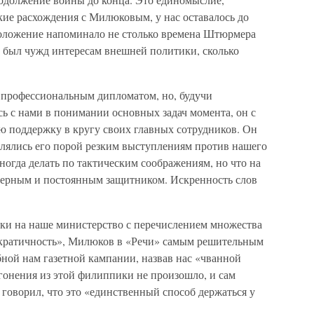
кие расхождения с Милюковым, у нас оставалось до
положение напоминало не столько времена Штюрмера
е был чужд интересам внешней политики, сколько
 профессиональным дипломатом, но, будучи
ь с нами в понимании основных задач момента, он с
ю поддержку в кругу своих главных сотрудников. Он
влялись его порой резким выступлениям против нашего
ногда делать по тактическим соображениям, но что на
 верным и постоянным защитником. Искренность слов
.
дки на наше министерство с перечислением множества
ократичность», Милюков в «Речи» самым решительным
ной нам газетной кампании, назвав нас «чванной
о гонения из этой филиппики не произошло, и сам
говорил, что это «единственный способ держаться у