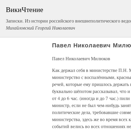
ВикиЧтение
Записки. Из истории российского внешнеполитического ведом
Михайловский Георгий Николаевич
Павел Николаевич Милю
Павел Николаевич Милюков
Как держал себя в министерстве П.Н.
министерство с воспалёнными, красны
речей, которые ему пришлось держать
буквально шёпотом рассказывал, что и 
от 4 до 6 час. (иногда и до 7 час.) пи
министр, если не был чем-нибудь занят
политические дела, требовавшие совм
министерства, здесь же во время все
событий велись во всех отношениях н