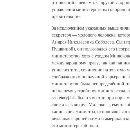
отношений с левыми. С другой стороны
управления министерством говорило 
правительстве.
За исключением указанных выше личны
секретаря — молодого человека, котор
Андрея Николаевича Соболева. Сын 
Пушкиной), он пользовался его неогр
министерство, хотя с уходом Милюков
международному праву, так как написа
университета, сочинение на золотую м
соображениям по научной карьере не п
министерстве была неопределённой, та
по нашему устройству министерства, не
secretary[44], было уместно при парла
сложилась вокруг Милюкова, ему такой
канцелярия министра, исполнявшая в т
ведавшая европейскими и американски
его министерской роли.