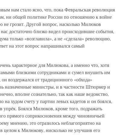
вым нам стало ясно, что, пока Февральская революция
нам, ни общей политике России по отношению к войне
ю не грозит. Другой вопрос, насколько Милюков
 нас достаточно близко видел происходившие события,
дума только «возглавила», а не «сделала» революцию,
ответ на этот вопрос напрашивался самый
очень характерное для Милюкова, а именно что, хотя
 самыми близкими сотрудниками и сумел внушить им
 он воздержался от традиционного «обхода»
овь назначенные министры, и в частности Штюрмер и
ечно, вполне сознательно, так как наше ведомство,
о на худом счету у партии левых кадетов и он боялся,
 в упрёк. Боялся Милюков, кроме того, подражать
ого прямого соприкосновения между чиновничьей
оему мнению, это отразилось неблагоприятно на
в целом к Милюкову, нисколько не улучшив его