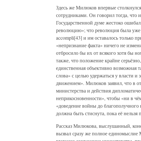
Здесь же Милюков впервые столкнулся
сотрудниками. Он говорил тогда, что и 
Государственной думе жестоко ошибали
революцию»; что революция была уже «
accompli[43] и им оставалось только п
«непризнание факта» ничего не измени
отбросило бы их от всякого хотя бы н
также, что положение крайне серьёзно,
единственная объективно возможная та
слова» с целью удержаться у власти и 
движением». Милюков заявил, что в о
министерства и действия дипломатичес
неприкосновенности», чтобы «ни в чём
«доведение войны до благополучного 
должна быть стиснута, пока её нельзя 
Рассказ Милюкова, выслушанный, коне
вызвал сразу же полное единомыслие 
главном: сохранение министерства, п