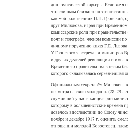
дипломатической карьеры. Если же я н
что слишком близко знал эти «истинн
как мой родственник П.П. Гронский, 
друг Милюкова, играл при Временном 
комиссарские роли при правительстве 
почт и телеграфа, членом комиссии по
личному поручению князя Г.Е. Львова
У Гронского я встречал и министров В
и других деятелей революции и имел 
Временного правительства в целом бы
которого складывалась серьёзнейшая о
Официальным секретарём Милюкова в 
несмотря на свою молодость (28–29 лет
служивший у нас в канцелярии минист
которому в большевистские времена пр
довелось впоследствии по Союзу чино
ноябре и декабре 1917 г. оценить смел
отношении молодой Коростовец, племя