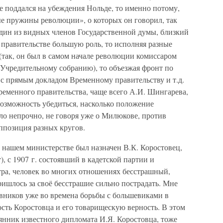
е поддался на убеждения Нольде, то именно потому,
ые пружины революции», о которых он говорил, так
один из видных членов Государственной думы, близкий
правительстве большую роль, то исполняя разные
(так, он был в самом начале революции комиссаром
 Учредительному собранию), то объезжая фронт по
 с прямым докладом Временному правительству и т.д.
ременного правительства, чаще всего А.И. Шингарева,
возможность убедиться, насколько положение
ло непрочно, не говоря уже о Милюкове, против
ппозиция разных кругов.
нашем министерстве был назначен В.К. Коростовец,
), с 1907 г. состоявший в кадетской партии и
ра, человек во многих отношениях бесстрашный,
ишлось за своё бесстрашие сильно пострадать. Мне
вников уже во времена борьбы с большевиками в
ость Коростовца и его товарищескую верность. В этом
нник известного дипломата И.Я. Коростовца, тоже