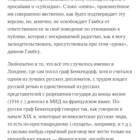
просьбами о «субсидии». Слово «опять», произнесённое
им совершенно явственно, как будто подтверждает эту
версию, но, конечно, не освобождает Гамбса от
ответственности за своё поведение по отношению к
публике, которая с нескрываемой радостью, как я могу
засвидетельствовать, присутствовала при этом «уроке»,
данном Гамбсу.
Любопытно и то, что всё это случилось именно в
Лондоне, где сам посол граф Бенкендорф, хотя и считался
одним из лучших русских дипломатов, с трудом владел
русской речью и единственный из русских
представителей с разрешения государя до конца жизни
(1916 г.) доносил в МИД на французском языке. По-
русски граф Бенкендорф говорил так, как говорили в
начале XIX в. некоторые великосветские русские люди,
то есть по-простонародному («пущать», например, и т.д.),
а сколько-нибудь серьёзный разговор мог вести только на
европейских языках — французском, английском,