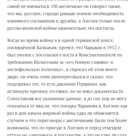
самой не вмешаться. Об англичанах он говорил также,
что мы, русские, гораздо раньше поняли необходимость
взаимного соглашения и дружбы, а Англия только после
русско-японской войны окончательно это постигла.
Когда во время войны я в одной германской книге,
посвящённой Балканам, прочёл, что Чарыков в 1912 г.
был уволен с посольского поста в Константинополе по
требованию Вильгельма за «его боевую славяно- и
англофильскую политику», и спросил об этом моего
дядю, он очень этим заинтересовался и сказал, что
подозревал это, то есть давление Германии, как
истинную причину отставки, но не имел доказательств.
Сопоставляя все указанные данные, я до сих пор не могу
отказаться от мысли, что поездка Чарыкова в Англию как
раз в дни начала мировой войны едва ли объясняется
случаем и что переговоры с англичанами были тем более
возможны, что по приезде в Англию и перед отъездом
оттуда он «завтракал» в посольстве, а это он едва ли стал