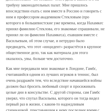
трибуну законодательных палат. Мне пришлось
впоследствии ехать с ним вместе в Россию и говорить с
ним и профессором академиком Стекловым (про
которого в большевистские уже времена, когда Нахамкес
принял фамилию Стеклова, его знакомые спрашивали, не
принял ли он фамилии Нахамкеса), ехавшим вместе с
Васильевым, об этом случае, и нетрудно было
предвидеть, что этот «инцидент» разрастётся в крупное
общественное дело, так как материала для этого
оказалось, увы, больше чем достаточно.
Как мне передавали мои знакомые в Лондоне, Гамбс,
считавшийся одним из лучших игроков в теннис, был
очень раздражён тем, что вследствие начавшейся войны
должен был бросить любимый спорт и просиживать
целые дни в консульстве. С другой стороны, сам Гамбс
уверял, что спутал Васильева, которого он тогда видел
первый раз в жизни, с каким-то надоедливым
старикашкой, пристававшим к нему последнее время с