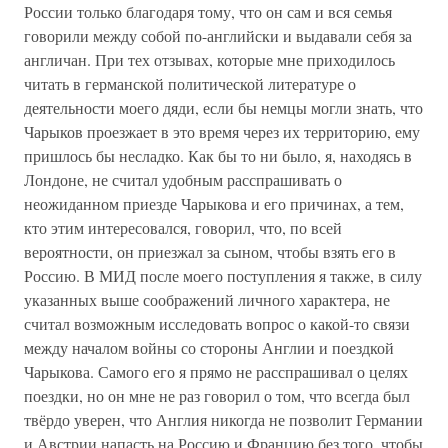
России только благодаря тому, что он сам и вся семья
говорили между собой по-английски и выдавали себя за
англичан. При тех отзывах, которые мне приходилось
читать в германской политической литературе о
деятельности моего дяди, если бы немцы могли знать, что
Чарыков проезжает в это время через их территорию, ему
пришлось бы несладко. Как бы то ни было, я, находясь в
Лондоне, не считал удобным расспрашивать о
неожиданном приезде Чарыкова и его причинах, а тем,
кто этим интересовался, говорил, что, по всей
вероятности, он приезжал за сыном, чтобы взять его в
Россию. В МИД после моего поступления я также, в силу
указанных выше соображений личного характера, не
считал возможным исследовать вопрос о какой-то связи
между началом войны со стороны Англии и поездкой
Чарыкова. Самого его я прямо не расспрашивал о целях
поездки, но он мне не раз говорил о том, что всегда был
твёрдо уверен, что Англия никогда не позволит Германии
и Австрии напасть на Россию и Францию без того, чтобы