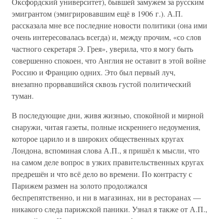
Оксфордский университет), бывшей замужем за русским
эмигрантом (эмигрировавшим ещё в 1906 г.). А.П.
рассказала мне все последние новости политики (она ими
очень интересовалась всегда) и, между прочим, «со слов
частного секретаря Э. Грея», уверила, что я могу быть
совершенно спокоен, что Англия не оставит в этой войне
Россию и Францию одних. Это был первый луч,
внезапно прорвавшийся сквозь густой политический
туман.
В последующие дни, живя жизнью, спокойной и мирной
снаружи, читая газеты, полные искреннего недоумения,
которое царило и в широких общественных кругах
Лондона, вспоминая слова А.П., я пришёл к мысли, что
на самом деле вопрос в узких правительственных кругах
предрешён и что всё дело во времени. По контрасту с
Парижем размен на золото продолжался
беспрепятственно, и ни в магазинах, ни в ресторанах —
никакого следа парижской паники. Узнал я также от А.П.,