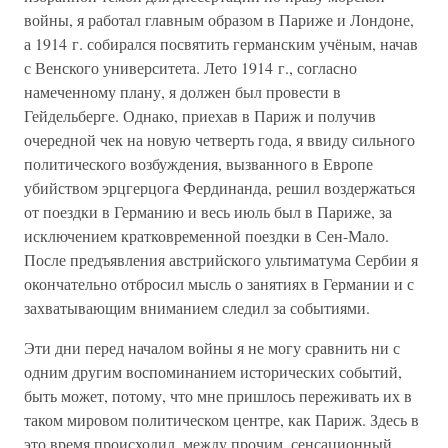
войны, я работал главным образом в Париже и Лондоне,
а 1914 г. собирался посвятить германским учёным, начав
с Венского университета. Лето 1914 г., согласно
намеченному плану, я должен был провести в
Гейдельберге. Однако, приехав в Париж и получив
очередной чек на новую четверть года, я ввиду сильного
политического возбуждения, вызванного в Европе
убийством эрцгерцога Фердинанда, решил воздержаться
от поездки в Германию и весь июль был в Париже, за
исключением кратковременной поездки в Сен-Мало.
После предъявления австрийского ультиматума Сербии я
окончательно отбросил мысль о занятиях в Германии и с
захватывающим вниманием следил за событиями.
Эти дни перед началом войны я не могу сравнить ни с
одним другим воспоминанием исторических событий,
быть может, потому, что мне пришлось переживать их в
таком мировом политическом центре, как Париж. Здесь в
это время происходил, между прочим, сенсационный