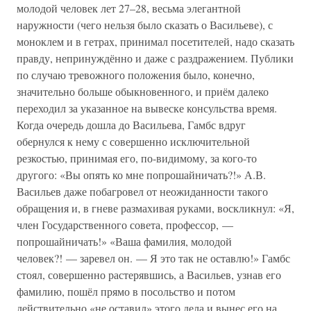
молодой человек лет 27–28, весьма элегантной
наружности (чего нельзя было сказать о Васильеве), с
моноклем и в гетрах, принимал посетителей, надо сказать
правду, непринуждённо и даже с раздражением. Публики
по случаю тревожного положения было, конечно,
значительно больше обыкновенного, и приём далеко
переходил за указанное на вывеске консульства время.
Когда очередь дошла до Васильева, Гамбс вдруг
обернулся к нему с совершенно исключительной
резкостью, принимая его, по-видимому, за кого-то
другого: «Вы опять ко мне попрошайничать?!» А.В.
Васильев даже побагровел от неожиданности такого
обращения и, в гневе размахивая руками, воскликнул: «Я,
член Государственного совета, профессор, —
попрошайничать!» «Ваша фамилия, молодой
человек?! — заревел он. — Я это так не оставлю!» Гамбс
стоял, совершенно растерявшись, а Васильев, узнав его
фамилию, пошёл прямо в посольство и потом
действительно «не оставил» этого дела и вынес его на