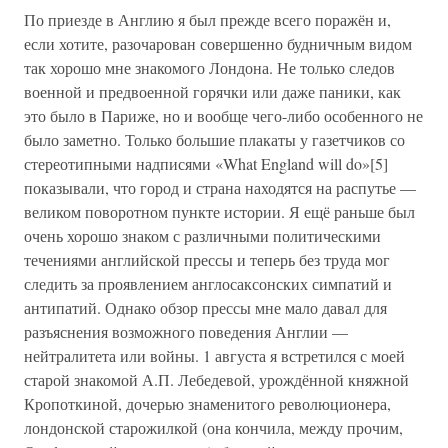
По приезде в Англию я был прежде всего поражён и,
если хотите, разочарован совершенно будничным видом
так хорошо мне знакомого Лондона. Не только следов
военной и предвоенной горячки или даже паники, как
это было в Париже, но и вообще чего-либо особенного не
было заметно. Только большие плакаты у газетчиков со
стереотипными надписями «What England will do»[5]
показывали, что город и страна находятся на распутье —
великом поворотном пункте истории. Я ещё раньше был
очень хорошо знаком с различными политическими
течениями английской прессы и теперь без труда мог
следить за проявлением англосаксонских симпатий и
антипатий. Однако обзор прессы мне мало давал для
разъяснения возможного поведения Англии —
нейтралитета или войны. 1 августа я встретился с моей
старой знакомой А.П. Лебедевой, урождённой княжной
Кропоткиной, дочерью знаменитого революционера,
лондонской старожилкой (она кончила, между прочим,