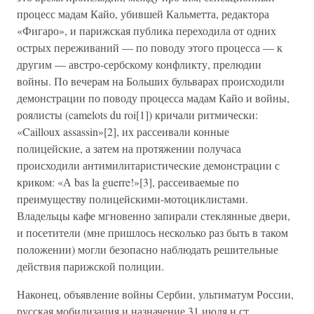
процесс мадам Кайо, убившей Кальметта, редактора
«Фигаро», и парижская публика переходила от одних
острых переживаний — по поводу этого процесса — к
другим — австро-сербскому конфликту, прелюдии
войны. По вечерам на Больших бульварах происходили
демонстрации по поводу процесса мадам Кайо и войны,
роялисты (camelots du roi[1]) кричали ритмически:
«Cailloux assassin»[2], их рассеивали конные
полицейские, а затем на протяжении получаса
происходили антимилитаристические демонстрации с
криком: «А bas la guerre!»[3], рассеиваемые по
преимуществу полицейскими-мотоциклистами.
Владельцы кафе мгновенно запирали стеклянные двери,
и посетители (мне пришлось несколько раз быть в таком
положении) могли безопасно наблюдать решительные
действия парижской полиции.
Наконец, объявление войны Сербии, ультиматум России,
русская мобилизация и назначение 31 июля н.ст.