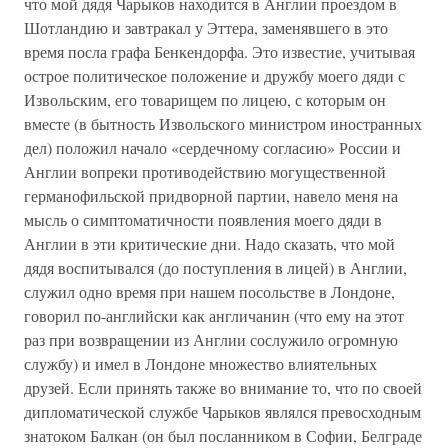
что мой дядя Чарыков находится в Англии проездом в
Шотландию и завтракал у Эттера, заменявшего в это
время посла графа Бенкендорфа. Это известие, учитывая
острое политическое положение и дружбу моего дяди с
Извольским, его товарищем по лицею, с которым он
вместе (в бытность Извольского министром иностранных
дел) положил начало «сердечному согласию» России и
Англии вопреки противодействию могущественной
германофильской придворной партии, навело меня на
мысль о симптоматичности появления моего дяди в
Англии в эти критические дни. Надо сказать, что мой
дядя воспитывался (до поступления в лицей) в Англии,
служил одно время при нашем посольстве в Лондоне,
говорил по-английски как англичанин (что ему на этот
раз при возвращении из Англии сослужило огромную
службу) и имел в Лондоне множество влиятельных
друзей. Если принять также во внимание то, что по своей
дипломатической службе Чарыков являлся превосходным
знатоком Балкан (он был посланником в Софии, Белграде