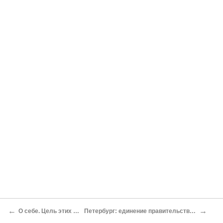
←
→
О себе. Цель этих записок
Петербург: единение правительства и общества