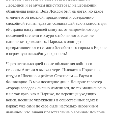
Лебедевой и её мужем присутствовал на церемонии
объявления войны. Весь Лондон был на ногах, но какое
отличие этой весёлой, праздничной и совершенно
спокойной толпы, едва ли сознававшей всю важность для
её страны наступившей минуты, от напряжённого до
последней степени и хмуро-озабоченного, если не
панически-тревожного, Парижа, в один день
превратившегося из самого беззаботного города в Европе
в огромную осаждённую крепость!
Через несколько дней после объявления войны со
стороны Англии я выехал через Ньюкасл в Норвегию, а
оттуда в Швецию и рейсом Стокгольм — Раума в
Финляндию. В мои последние дни в Лондоне характер
«города городов» сильно изменился, не так молниеносно
и не так ярко, как в Париже, но вереницы уходящих
войск, военные упражнения в общественных садах и
парках уже сами по себе были настолько необычным
явлением, что давали представление о военном Лондоне.