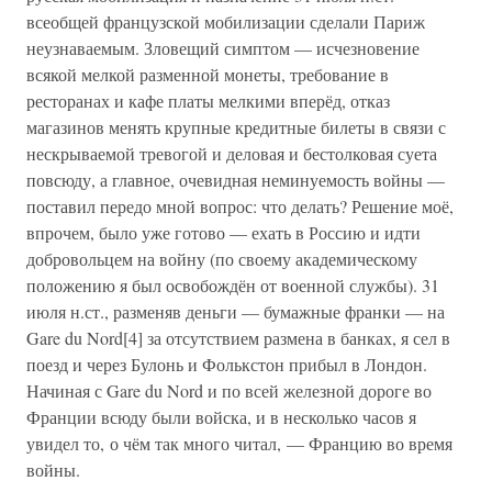
всеобщей французской мобилизации сделали Париж
неузнаваемым. Зловещий симптом — исчезновение
всякой мелкой разменной монеты, требование в
ресторанах и кафе платы мелкими вперёд, отказ
магазинов менять крупные кредитные билеты в связи с
нескрываемой тревогой и деловая и бестолковая суета
повсюду, а главное, очевидная неминуемость войны —
поставил передо мной вопрос: что делать? Решение моё,
впрочем, было уже готово — ехать в Россию и идти
добровольцем на войну (по своему академическому
положению я был освобождён от военной службы). 31
июля н.ст., разменяв деньги — бумажные франки — на
Gare du Nord[4] за отсутствием размена в банках, я сел в
поезд и через Булонь и Фолькстон прибыл в Лондон.
Начиная с Gare du Nord и по всей железной дороге во
Франции всюду были войска, и в несколько часов я
увидел то, о чём так много читал, — Францию во время
войны.