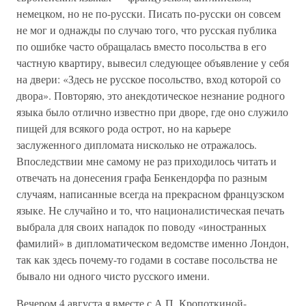
немецком, но не по-русски. Писать по-русски он совсем
не мог и однажды по случаю того, что русская публика
по ошибке часто обращалась вместо посольства в его
частную квартиру, вывесил следующее объявление у себя
на двери: «Здесь не русское посольство, вход которой со
двора». Повторяю, это анекдотическое незнание родного
языка было отлично известно при дворе, где оно служило
пищей для всякого рода острот, но на карьере
заслуженного дипломата нисколько не отражалось.
Впоследствии мне самому не раз приходилось читать и
отвечать на донесения графа Бенкендорфа по разным
случаям, написанные всегда на прекрасном французском
языке. Не случайно и то, что националистическая печать
выбрала для своих нападок по поводу «иностранных
фамилий» в дипломатическом ведомстве именно Лондон,
так как здесь почему-то годами в составе посольства не
бывало ни одного чисто русского имени.
Вечером 4 августа я вместе с А.П. Кропоткиной-