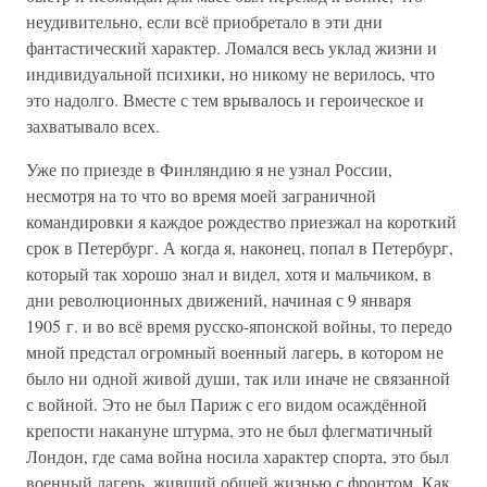
неудивительно, если всё приобретало в эти дни
фантастический характер. Ломался весь уклад жизни и
индивидуальной психики, но никому не верилось, что
это надолго. Вместе с тем врывалось и героическое и
захватывало всех.
Уже по приезде в Финляндию я не узнал России,
несмотря на то что во время моей заграничной
командировки я каждое рождество приезжал на короткий
срок в Петербург. А когда я, наконец, попал в Петербург,
который так хорошо знал и видел, хотя и мальчиком, в
дни революционных движений, начиная с 9 января
1905 г. и во всё время русско-японской войны, то передо
мной предстал огромный военный лагерь, в котором не
было ни одной живой души, так или иначе не связанной
с войной. Это не был Париж с его видом осаждённой
крепости накануне штурма, это не был флегматичный
Лондон, где сама война носила характер спорта, это был
военный лагерь, живший общей жизнью с фронтом. Как