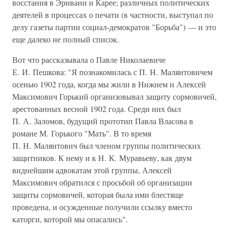
восстания в Эривани и Карее; различных политических
деятелей в процессах о печати (в частности, выступал по
делу газеты партии социал-демократов "Борьба") — и это
еще далеко не полный список.
Вот что рассказывала о Павле Николаевиче
Е. И. Пешкова: "Я познакомилась с П. Н. Малянтовичем
осенью 1902 года, когда мы жили в Нижнем и Алексей
Максимович Горький организовывал защиту сормовичей,
арестованных весной 1902 года. Среди них был
П. А. Заломов, будущий прототип Павла Власова в
романе М. Горького "Мать". В то время
П. Н. Малянтович был членом группы политических
защитников. К нему и к Н. К. Муравьеву, как двум
виднейшим адвокатам этой группы, Алексей
Максимович обратился с просьбой об организации
защиты сормовичей, которая была ими блестяще
проведена, и осужденные получили ссылку вместо
каторги, которой мы опасались".