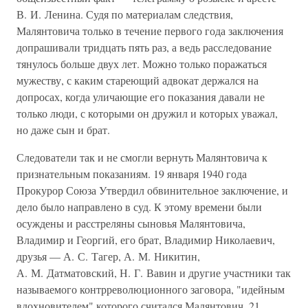
В. И. Ленина. Судя по материалам следствия,
Малянтовича только в течение первого года заключения
допрашивали тридцать пять раз, а ведь расследование
тянулось больше двух лет. Можно только поражаться
мужеству, с каким стареющий адвокат держался на
допросах, когда уличающие его показания давали не
только люди, с которыми он дружил и которых уважал,
но даже сын и брат.
Следователи так и не смогли вернуть Малянтовича к
признательным показаниям. 19 января 1940 года
Прокурор Союза Утвердил обвинительное заключение, и
дело было направлено в суд. К этому времени были
осуждены и расстреляны сыновья Малянтовича,
Владимир и Георгий, его брат, Владимир Николаевич,
друзья — А. С. Тагер, А. М. Никитин,
А. М. Датматовский, Н. Г. Вавин и другие участники так
называемого контрреволюционного заговора, "идейным
вдохновителем" которого считался Малянтович. 21