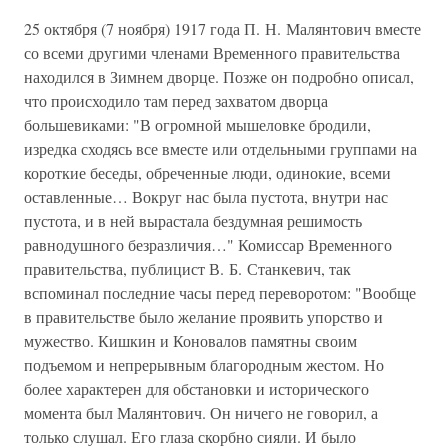
25 октября (7 ноября) 1917 года П. Н. Малянтович вместе
со всеми другими членами Временного правительства
находился в Зимнем дворце. Позже он подробно описал,
что происходило там перед захватом дворца
большевиками: "В огромной мышеловке бродили,
изредка сходясь все вместе или отдельными группами на
короткие беседы, обреченные люди, одинокие, всеми
оставленные… Вокруг нас была пустота, внутри нас
пустота, и в ней вырастала бездумная решимость
равнодушного безразличия…" Комиссар Временного
правительства, публицист В. Б. Станкевич, так
вспоминал последние часы перед переворотом: "Вообще
в правительстве было желание проявить упорство и
мужество. Кишкин и Коновалов памятны своим
подъемом и непрерывным благородным жестом. Но
более характерен для обстановки и исторического
момента был Малянтович. Он ничего не говорил, а
только слушал. Его глаза скорбно сияли. И было