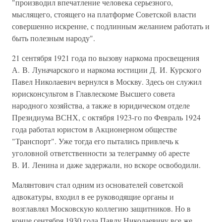
"производил впечатление человека серьезного,
мыслящего, стоящего на платформе Советской власти
совершенно искренне, с подлинным желанием работать и
быть полезным народу".
21 сентября 1921 года по вызову наркома просвещения
А. В. Луначарского и наркома юстиции Д. И. Курского
Павел Николаевич вернулся в Москву. Здесь он служил
юрисконсультом в Главлескоме Высшего совета
народного хозяйства, а также в юридическом отделе
Президиума ВСНХ, с октября 1923-го по Февраль 1924
года работал юристом в Акционерном обществе
"Транспорт". Уже тогда его пытались привлечь к
уголовной ответственности за телеграмму об аресте
В. И. Ленина и даже задержали, но вскоре освободили.
Малянтович стал одним из основателей советской
адвокатуры, входил в ее руководящие органы и
возглавлял Московскую коллегию защитников. Но в
конце сентября 1930 года Павлу Николаевичу все же