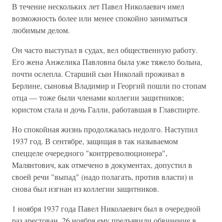
В течение нескольких лет Павел Николаевич имел
возможность более или менее спокойно заниматься
любимым делом.
Он часто выступал в судах, вел общественную работу.
Его жена Анжелика Павловна была уже тяжело больна,
почти ослепла. Старший сын Николай проживал в
Берлине, сыновья Владимир и Георгий пошли по стопам
отца — тоже были членами коллегии защитников;
юристом стала и дочь Галли, работавшая в Главспирте.
Но спокойная жизнь продолжалась недолго. Наступил
1937 год. В сентябре, защищая в так называемом
спеццеле очередного "контрреволюционера",
Малянтович, как отмечено в документах, допустил в
своей речи "выпад" (надо полагать, против власти) и
снова был изгнан из коллегии защитников.
1 ноября 1937 года Павел Николаевич был в очередной
раз арестован. 26 ноября ему предъявили обвинение в