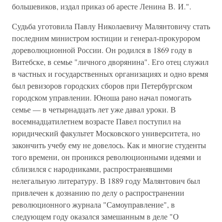
большевиков, издал приказ об аресте Ленина В. И.".
Судьба уготовила Павлу Николаевичу Малянтовичу стать
последним министром юстиции и генерал-прокурором
дореволюционной России. Он родился в 1869 году в
Витебске, в семье "личного дворянина". Его отец служил
в частных и государственных организациях и одно время
был ревизоров городских сборов при Петербургском
городском управлении. Юноша рано начал помогать
семье — в четырнадцать лет уже давал уроки. В
восемнадцатилетнем возрасте Павел поступил на
юридический факультет Московского университета, но
закончить учебу ему не довелось. Как и многие студенты
того времени, он проникся революционными идеями и
сблизился с народниками, распространявшими
нелегальную литературу. В 1889 году Малянтович был
привлечен к дознанию по делу о распространении
революционного журнала "Самоуправление", в
следующем году оказался замешанным в деле "О