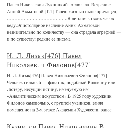
Павел Николаевич Лукницкий Acumiana. Встречи с
Анной Ахматовой [Т.1] Твоею жизнью ныне причащен,
………………………………….Я летопись твоих часов
веду.Эпистолярное наследие Анны Ахматовой
незначительно по количеству — она страдала аграфией —
и по существу: редкие ее письма
И. Л. Лизак[476] Павел
Николаевич Филонов[477]
И. Л. Лизак[476] Павел Николаевич Филонов[477]
Человек сильный — фанатик, подобный Кальвину или
Лютеру, несущий истину, именуемую им
«Аналитическим искусством».В 1925 году художник
Филонов самовольно, с группой учеников, занял
помещение на 2-м этаже Академии Художеств, ранее
Кузнецов Павел Николаевич В