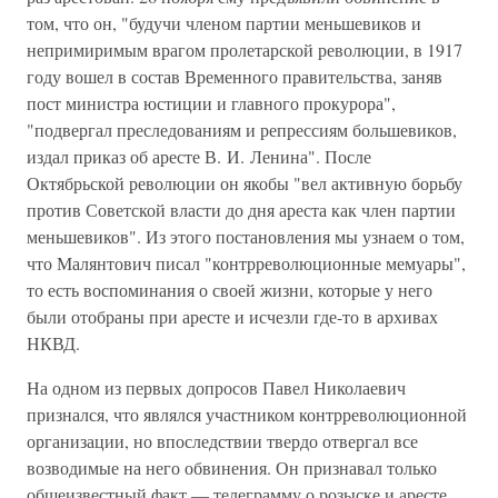
том, что он, "будучи членом партии меньшевиков и
непримиримым врагом пролетарской революции, в 1917
году вошел в состав Временного правительства, заняв
пост министра юстиции и главного прокурора",
"подвергал преследованиям и репрессиям большевиков,
издал приказ об аресте В. И. Ленина". После
Октябрьской революции он якобы "вел активную борьбу
против Советской власти до дня ареста как член партии
меньшевиков". Из этого постановления мы узнаем о том,
что Малянтович писал "контрреволюционные мемуары",
то есть воспоминания о своей жизни, которые у него
были отобраны при аресте и исчезли где-то в архивах
НКВД.
На одном из первых допросов Павел Николаевич
признался, что являлся участником контрреволюционной
организации, но впоследствии твердо отвергал все
возводимые на него обвинения. Он признавал только
общеизвестный факт — телеграмму о розыске и аресте