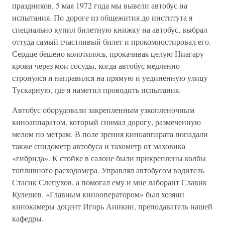
праздников, 5 мая 1972 года мы вывели автобус на
испытания. По дороге из общежития до института я
специально купил билетную книжку на автобус, выбрал
оттуда самый счастливый билет и прокомпостировал его.
Сердце бешено колотилось, прокачивая целую Ниагару
крови через мои сосуды, когда автобус медленно
стронулся и направился на прямую и уединенную улицу
Тускарную, где я наметил проводить испытания.
Автобус оборудовали закрепленным узкопленочным
киноаппаратом, который снимал дорогу, размеченную
мелом по метрам. В поле зрения киноаппарата попадали
также спидометр автобуса и тахометр от маховика
«гибрида». К стойке в салоне были прикреплены колбы
топливного расходомера. Управлял автобусом водитель
Стасик Слепухов, а помогал ему и мне лаборант Славик
Кулешев. «Главным кинооператором» был хозяин
кинокамеры доцент Игорь Аникин, преподаватель нашей
кафедры.