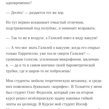
одновременно?
— Десять! — раздается тот же хор.
Но тут нервно вскакивает очкастый отличник,
подстриженный под полубокс, и начинает возражать:
— Так то же в воздухе, а Галилей имел в виду вакуум!
— А что мог знать Галилей о вакууме, когда его открыл
только Торричелли, уже после смерти Галилея? —
громовым голосом, усиленным микрофоном, заключаю
я, — да и то в самом кончике своей барометрической
трубки, где и шаров-то не побросаешь!
Мои студенты любили теоретическую механику, и среди
них появлялись буквально «корифеи». В Тольятти у меня
был студент Олег Федосеев, который уже на втором
курсе решил неэйлеровскую задачу навивки гибкой
ленты на цилиндр. В Курске мой студент Иосиф