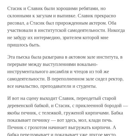
Стасик и Славик были хорошими ребятами, но
склонными к загулам и выпивке. Славик прекрасно
рисовал, а Стасик был прирожденным актером. Оба
участвовали в институтской самодеятельности. Никогда
не забуду их интермедию, зрителем которой мне
пришлось быть.
Эта пьеска была разыграна в актовом зале института, в
перерыве между выступлениями вокально-
инструментального ансамбля и чтецов из той же
самодеятельности. В переполненном зале сидел ректор,
все начальство, преподаватели и студенты.
И вот на сцену выходит Славик, переодетый старой
деревенской бабкой, и Стасик, с приклеенной бородой —
якобы печник, с тележкой, груженой кирпичами. Бабка
показывает печнику — вот здесь, мол, клади печь.
Печник с грохотом начинает выгружать кирпичи. А
бабка передумывает и показывает уже другое место.