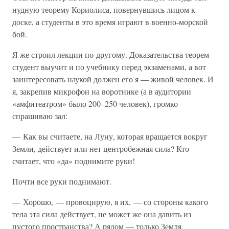
нудную теорему Кориолиса, повернувшись лицом к
доске, а студенты в это время играют в военно-морской
бой.
Я же строил лекции по-другому. Доказательства теорем
студент выучит и по учебнику перед экзаменами, а вот
заинтересовать наукой должен его я — живой человек. И
я, закрепив микрофон на воротнике (а в аудитории
«амфитеатром» было 200–250 человек), громко
спрашиваю зал:
— Как вы считаете, на Луну, которая вращается вокруг
Земли, действует или нет центробежная сила? Кто
считает, что «да» поднимите руки!
Почти все руки поднимают.
— Хорошо, — провоцирую, я их, — со стороны какого
тела эта сила действует, не может же она давить из
пустого пространства? А рядом — только Земля,