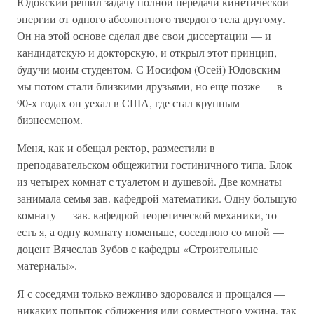
Юдовский решил задачу полной передачи кинетической
энергии от одного абсолютного твердого тела другому.
Он на этой основе сделал две свои диссертации — и
кандидатскую и докторскую, и открыл этот принцип,
будучи моим студентом. С Иосифом (Осей) Юдовским
мы потом стали близкими друзьями, но еще позже — в
90-х годах он уехал в США, где стал крупным
бизнесменом.
Меня, как и обещал ректор, разместили в
преподавательском общежитии гостиничного типа. Блок
из четырех комнат с туалетом и душевой. Две комнаты
занимала семья зав. кафедрой математики. Одну большую
комнату — зав. кафедрой теоретической механики, то
есть я, а одну комнату поменьше, соседнюю со мной —
доцент Вячеслав Зубов с кафедры «Строительные
материалы».
Я с соседями только вежливо здоровался и прощался —
никаких попыток сближения или совместного ужина, так