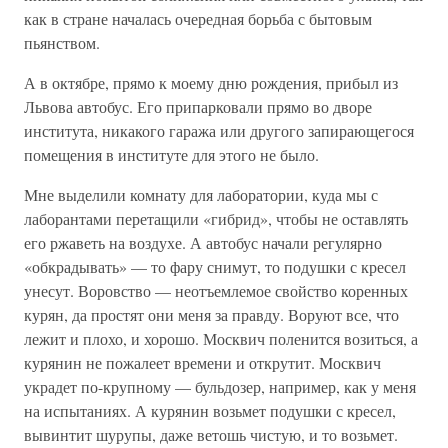
как в стране началась очередная борьба с бытовым
пьянством.
А в октябре, прямо к моему дню рождения, прибыл из
Львова автобус. Его припарковали прямо во дворе
института, никакого гаража или другого запирающегося
помещения в институте для этого не было.
Мне выделили комнату для лаборатории, куда мы с
лаборантами перетащили «гибрид», чтобы не оставлять
его ржаветь на воздухе. А автобус начали регулярно
«обкрадывать» — то фару снимут, то подушки с кресел
унесут. Воровство — неотъемлемое свойство коренных
курян, да простят они меня за правду. Воруют все, что
лежит и плохо, и хорошо. Москвич поленится возиться, а
курянин не пожалеет времени и открутит. Москвич
украдет по-крупному — бульдозер, например, как у меня
на испытаниях. А курянин возьмет подушки с кресел,
вывинтит шурупы, даже ветошь чистую, и то возьмет.