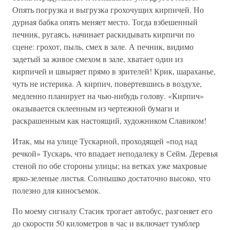
Опять погрузка и выгрузка грохочущих кирпичей. Но
дурная бабка опять меняет место. Тогда взбешенный
печник, ругаясь, начинает раскидывать кирпичи по
сцене: грохот, пыль, смех в зале. А печник, видимо
задетый за живое смехом в зале, хватает один из
кирпичей и швыряет прямо в зрителей! Крик, шараханье,
чуть не истерика. А кирпич, повертевшись в воздухе,
медленно планирует на чью-нибудь голову. «Кирпич»
оказывается склеенным из чертежной бумаги и
раскрашенным как настоящий, художником Славиком!
Итак, мы на улице Тускарной, проходящей «под над
речкой» Тускарь, что впадает неподалеку в Сейм. Деревья
стеной по обе стороны улицы; на ветках уже махровые
ярко-зеленые листья. Солнышко достаточно высоко, что
полезно для киносъемок.
По моему сигналу Стасик трогает автобус, разгоняет его
до скорости 50 километров в час и включает тумблер