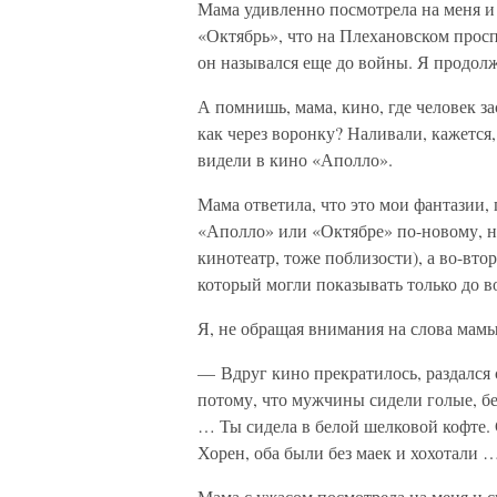
Мама удивленно посмотрела на меня и 
«Октябрь», что на Плехановском просп
он назывался еще до войны. Я продолж
А помнишь, мама, кино, где человек за
как через воронку? Наливали, кажется
видели в кино «Аполло».
Мама ответила, что это мои фантазии, 
«Аполло» или «Октябре» по-новому, не
кинотеатр, тоже поблизости), а во-вто
который могли показывать только до в
Я, не обращая внимания на слова мамы
— Вдруг кино прекратилось, раздался с
потому, что мужчины сидели голые, бе
… Ты сидела в белой шелковой кофте. 
Хорен, оба были без маек и хохотали 
Мама с ужасом посмотрела на меня и с