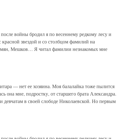
 после войны бродил я по весеннему редкому лесу и
 красной звездой и со столбцом фамилий на
димян, Мешков… Я читал фамилии незнакомых мне
гитара — нет ее хозяина. Моя балалайка тоже пылится
сь она мне, подростку, от старшего брата Александра.
и девчатам в своей слободе Николаевской. Но первым
 после войны бродил я по весеннему редкому лесу и