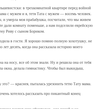
ольшевистски: в трехкомнатной квартире перед войной
ма с мужем и я, тетя Тата с мужем — восемь человек.
, и умерла моя прабабушка, посчитали, что мы живем
те дали комнату поменьше, а нам подселили еврейскую
ну Риву с сыном Бориком.
иходила в гости. Я хорошо помню полную хохотушку, не
лет десять, когда она рассказала историю моего
 на носу, все об этом знали. Ну и решила она от тебя
ла окна, делала гимнастику. Чтобы был выкидыш,
ку это? — краснея, пыталась урезонить тетю Тату мама.
очень хотелось рассказать про пикантный конец
вина вокруг шеи обмоталась, сам синий и не