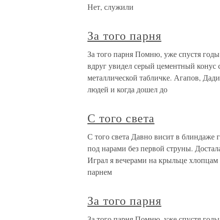
Нет, служили
За того парня
За того парня Помню, уже спустя годы
вдруг увидел серый цементный конус с
металлической табличке. Агапов, Да
людей и когда дошел до
С того света
С того света Давно висит в блиндаже 
под нарами без первой струны. Достала
Играл я вечерами на крыльце хлопцам 
парнем
За того парня
За того парня Помню, уже спустя годы