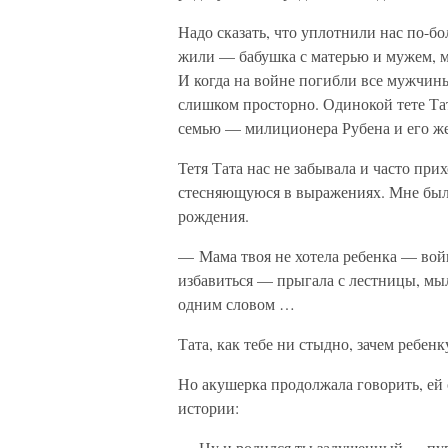
Надо сказать, что уплотнили нас по-б
жили — бабушка с матерью и мужем, ма
И когда на войне погибли все мужчины
слишком просторно. Одинокой тете Та
семью — милиционера Рубена и его же
Тетя Тата нас не забывала и часто пр
стесняющуюся в выражениях. Мне было 
рождения.
— Мама твоя не хотела ребенка — война
избавиться — прыгала с лестницы, мы
одним словом …
Тата, как тебе ни стыдно, зачем ребен
Но акушерка продолжала говорить, ей 
истории:
— Ну и родился ты задушенный — пупо