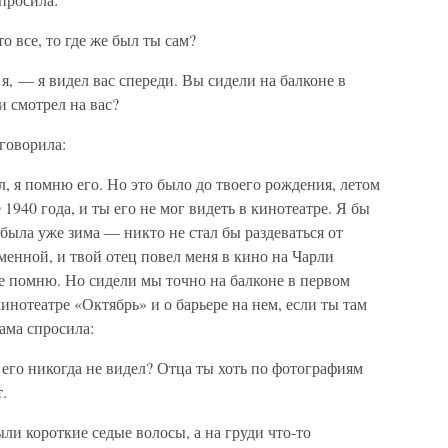
о все, то где же был ты сам?
я, — я видел вас спереди. Вы сидели на балконе в
и смотрел на вас?
говорила:
л, я помню его. Но это было до твоего рождения, летом
 1940 года, и ты его не мог видеть в кинотеатре. Я бы
 была уже зима — никто не стал бы раздеваться от
менной, и твой отец повел меня в кино на Чарли
не помню. Но сидели мы точно на балконе в первом
кинотеатре «Октябрь» и о барьере на нем, если ты там
ама спросила:
 его никогда не видел? Отца ты хоть по фотографиям
.
ли короткие седые волосы, а на груди что-то