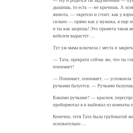
дышишь, то есть — не кричишь. А хозя
живота, — окрепло и стоит, как у взро
сильно — прямо как у мужика, я еще не
и ты как заорешь! Это примета такая 
кобелем вырастет …
Тут уж мама вскочила с места и закрич
— Тата, прекрати сейчас же, что ты го
понимает!
— Понимает, понимает, — успокоила те
ручками балуется. — Ручками балуешь
Какими ручками? — краснея, переспрос
пробормотал я и выбежал из комнаты 
Конечно, тетя Тата была грубоватой ж
основательно …