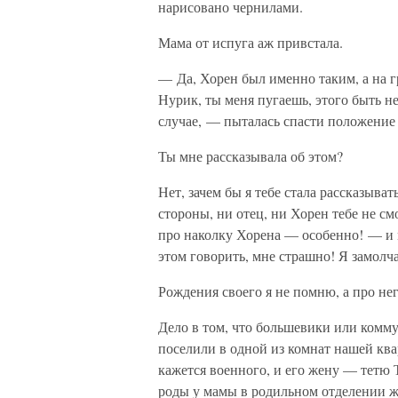
нарисовано чернилами.
Мама от испуга аж привстала.
— Да, Хорен был именно таким, а на г
Нурик, ты меня пугаешь, этого быть не
случае, — пыталась спасти положение
Ты мне рассказывала об этом?
Нет, зачем бы я тебе стала рассказыват
стороны, ни отец, ни Хорен тебе не см
про наколку Хорена — особенно! — и м
этом говорить, мне страшно! Я замолча
Рождения своего я не помню, а про не
Дело в том, что большевики или комму
поселили в одной из комнат нашей ква
кажется военного, и его жену — тетю 
роды у мамы в родильном отделении 