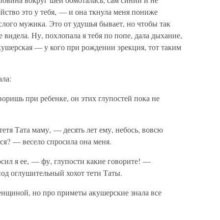
йство это у тебя, — и она ткнула меня пониже
слого мужика. Это от удушья бывает, но чтобы так
 видела. Ну, похлопала я тебя по попе, дала дыхание,
акушерская — у кого при рождении эрекция, тот таким
ала:
воришь при ребенке, он этих глупостей пока не
тя Тата маму, — десять лет ему, небось, вовсю
ся? — весело спросила она меня.
ил я ее, — фу, глупости какие говорите! —
под оглушительный хохот тети Таты.
енщиной, но про приметы акушерские знала все