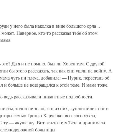
руди у него была наколка в виде большого орла …
 может. Наверное, кто-то рассказал тебе об этом
 мама.
ь это? Да я и не помню, был ли Хорен там. С другой
огли бы этого рассказать, так как они ушли на войну. А
ама чуть ни плача, добавила: — Нурик, перестань об
л и больше не возвращался к этой теме. И мама тоже.
го ведь рассказывали пикантные подробности.
нисты, точно не знаю, кто из них, «уплотнили» нас и
ртиры семью Грицко Харченко, веселого хохла,
Тату — акушерку. Вот эта-то тетя Тата и принимала
железнодорожной больницы.