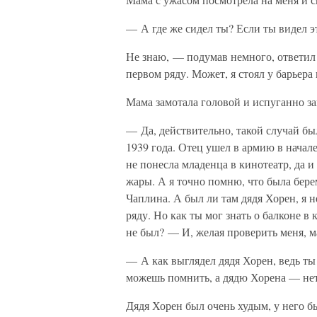
— А где же сидел ты? Если ты видел эт
Не знаю, — подумав немного, ответил 
первом ряду. Может, я стоял у барьера 
Мама замотала головой и испуганно за
— Да, действительно, такой случай бы
1939 года. Отец ушел в армию в начале
не понесла младенца в кинотеатр, да и
жары. А я точно помню, что была бере
Чаплина. А был ли там дядя Хорен, я 
ряду. Но как ты мог знать о балконе в 
не был? — И, желая проверить меня, м
— А как выглядел дядя Хорен, ведь ты
можешь помнить, а дядю Хорена — нет
Дядя Хорен был очень худым, у него бы