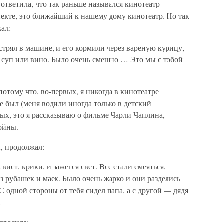
ответила, что так раньше назывался кинотеатр
екте, это ближайший к нашему дому кинотеатр. Но так
ал:
стрял в машине, и его кормили через вареную курицу,
, суп или вино. Было очень смешно … Это мы с тобой
потому что, во-первых, я никогда в кинотеатре
 был (меня водили иногда только в детский
рых, это я рассказываю о фильме Чарли Чаплина,
ойны.
, продолжал:
вист, крики, и зажегся свет. Все стали смеяться,
з рубашек и маек. Было очень жарко и они разделись
С одной стороны от тебя сидел папа, а с другой — дядя
…
просила: