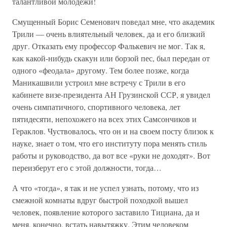
талантливой молодежи!
Смущенный Борис Семенович поведал мне, что академик
Трили — очень влиятельный человек, да и его близкий
друг. Отказать ему профессор Фалькевич не мог. Так я,
как какой-нибудь скакун или борзой пес, был передан от
одного «феодала» другому. Тем более позже, когда
Маникашвили устроил мне встречу с Трили в его
кабинете визе-президента АН Грузинской ССР, я увидел
очень симпатичного, спортивного человека, лет
пятидесяти, непохожего на всех этих Самсончиков и
Гераклов. Чуствовалось, что он и на своем посту близок к
науке, знает о том, что его институту пора менять стиль
работы и руководство, да вот все «руки не доходят». Вот
переизберут его с этой должности, тогда…
А что «тогда», я так и не успел узнать, потому, что из
смежной комнаты вдруг быстрой походкой вышел
человек, появление которого заставило Тициана, да и
меня, конечно, встать навытяжку. Этим человеком