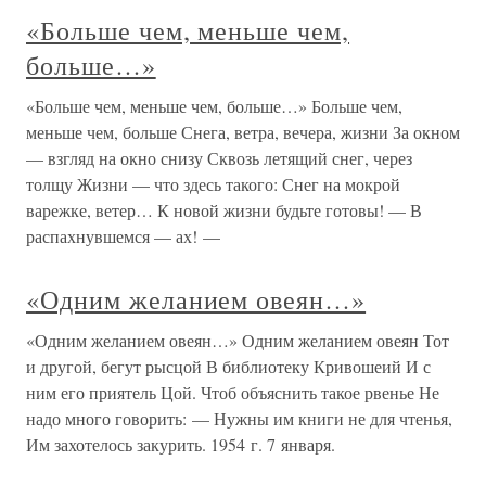
«Больше чем, меньше чем,
больше…»
«Больше чем, меньше чем, больше…» Больше чем,
меньше чем, больше Снега, ветра, вечера, жизни За окном
— взгляд на окно снизу Сквозь летящий снег, через
толщу Жизни — что здесь такого: Снег на мокрой
варежке, ветер… К новой жизни будьте готовы! — В
распахнувшемся — ах! —
«Одним желанием овеян…»
«Одним желанием овеян…» Одним желанием овеян Тот
и другой, бегут рысцой В библиотеку Кривошеий И с
ним его приятель Цой. Чтоб объяснить такое рвенье Не
надо много говорить: — Нужны им книги не для чтенья,
Им захотелось закурить. 1954 г. 7 января.