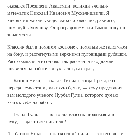
оказался Президент Академии, великий ученый-
математик Николай Иванович Мусхелишвили. Я
впервые в жизни увидел живого классика, равного,
пожалуй, Ляпунову, Остроградскому или Гамильтону по
значимости.
Классик был в помятом костюме с помятым же галстуком
на боку, и растегнутыми верхними пуговицами рубашки.
Рассказывали, что он был так рассеян, что однажды
появился на работе в двух галстуках сразу.
— Батоно Нико, — сказал Тициан, когда Президент
передал ему стопку каких-то бумаг, — хочу представить
вам молодого ученого Нурбея Гулиа, которого думаю
взять к себе на работу.
— Гулиа, Гулиа, — повторил классик, пожимая мне
руку, — да это же писатели!
Да, батоно Нико, — подтвердил Трили, — это его дед и