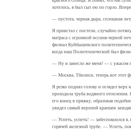
хотелось, я был сыт ею по горло. Впер
— пустота, черная дыра, сплошная энт
Я привстал с постели, случайно потян
матраса с огромной иссиня-черной пе
филиал Куйбышевского политехническо
когда наш Политехнический был фили
— Ну и занесло же меня! — с ужасом п
— Москва, Тбилиси, теперь вот этот 
Я резко поднял голову и оглядел верх
проходила труба водяного отопления. 
его конец в пряжку, образовав подобие
увидел самый верхний краешек заходя
— Успеть, успеть! — забеспокоился я, 
горячей железной трубе. — Успеть, по