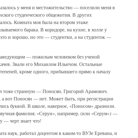
залось у меня и местожительство — поселили меня в
енского студенческого общежития. В других
алось. Комната моя была на втором этаже
зываемого барака. В коридоре, на кухне, в холле у
это и хорошо, но это — студентки, а на студенток —
с заведующим — пожилым человеком без ученой
качев. Звали его Михаилом Ильичом. Остальные
тепеней, кроме одного, прибывшего прямо к началу
л тоже странную — Поносян, Григорий Арамович.
 а вот Поносян — нет. Может быть, при регистрации
лись буквой. В школе, наверное, «Поносом» дразнили.
звучная фамилия; «Серун», например, (или «Серум») —
у — черт знает что!
ата наук, работал доцентом в каком-то ВУЗе Еревана, и