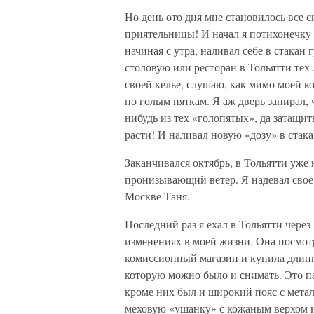
Но день ото дня мне становилось все с
приятельницы! И начал я потихонечку 
начиная с утра, наливал себе в стакан
столовую или ресторан в Тольятти тех
своей келье, слушаю, как мимо моей к
по голым пяткам. Я аж дверь запирал,
нибудь из тех «голопятых», да затащит
расти! И наливал новую «дозу» в стака
Заканчивался октябрь, в Тольятти уже 
пронизывающий ветер. Я надевал свое 
Москве Таня.
Последний раз я ехал в Тольятти через
изменениях в моей жизни. Она посмотр
комиссионный магазин и купила длинн
которую можно было и снимать. Это па
кроме них был и широкий пояс с мета
меховую «ушанку» с кожаным верхом 