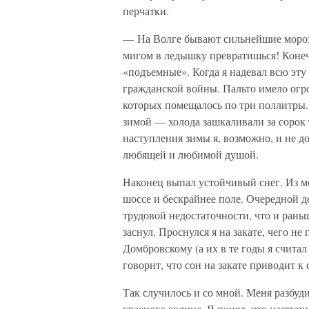
перчатки.
— На Волге бывают сильнейшие моро
мигом в ледышку превратишься! Конечн
«подъемные». Когда я надевал всю эту
гражданской войны. Пальто имело огр
которых помещалось по три поллитры. Н
зимой — холода зашкаливали за сорок 
наступления зимы я, возможно, и не до
любящей и любимой душой.
Наконец выпал устойчивый снег. Из мо
шоссе и бескрайнее поле. Очередной д
трудовой недостаточности, что и раньш
заснул. Проснулся я на закате, чего 
Домбровскому (а их в те годы я счита
говорит, что сон на закате приводит 
Так случилось и со мной. Меня разбуд
красного солнца. Я понял, что наступ