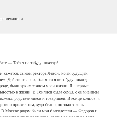
ора механики
бате — Тебя я не забуду никогда!
е, кажется, сыном ректора Левой, моим будущим
м. Действительно, Тольятти я не забуду никогда —
ороде, были ярким этапом моей жизни. Я впервые
ьностью в жизни. В Тбилиси была семья, с ее мнением
акомых, родственников и товарищей. В конце концов, я
рывно прожил там, худо-бедно, но знал законы
. В Москве рядом были мои благодетели — Федоров и
ь непродуманных поступков, была моя любимая Таня,