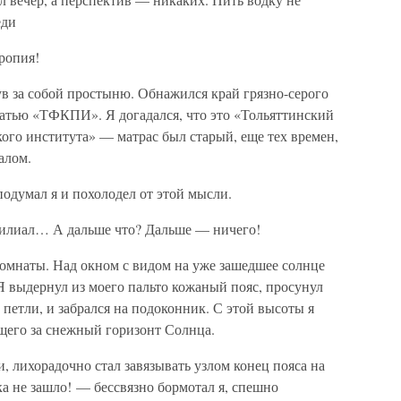
еди
ропия!
ув за собой простыню. Обнажился край грязно-серого
чатью «ТФКПИ». Я догадался, что это «Тольяттинский
го института» — матрас был старый, еще тех времен,
алом.
одумал я и похолодел от этой мысли.
филиал… А дальше что? Дальше — ничего!
 комнаты. Над окном с видом на уже зашедшее солнце
Я выдернул из моего пальто кожаный пояс, просунул
 петли, и забрался на подоконник. С этой высоты я
щего за снежный горизонт Солнца.
и, лихорадочно стал завязывать узлом конец пояса на
ка не зашло! — бессвязно бормотал я, спешно