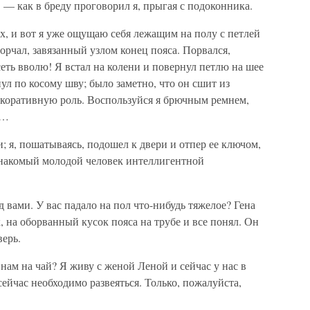
 — как в бреду проговорил я, прыгая с подоконника.
ах, и вот я уже ощущаю себя лежащим на полу с петлей
торчал, завязанный узлом конец пояса. Порвался,
сеть вволю! Я встал на колени и повернул петлю на шее
л по косому шву; было заметно, что он сшит из
екоративную роль. Воспользуйся я брючным ремнем,
о…
; я, пошатываясь, подошел к двери и отпер ее ключом,
езнакомый молодой человек интеллигентной
д вами. У вас падало на пол что-нибудь тяжелое? Гена
, на оборванный кусок пояса на трубе и все понял. Он
верь.
нам на чай? Я живу с женой Леной и сейчас у нас в
 сейчас необходимо развеяться. Только, пожалуйста,