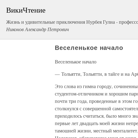
ВикиЧтение
Жизнь и удивительные приключения Нурбея Гулиа - професс
Никонов Александр Петрович
Веселенькое начало
Веселенькое начало
— Тольятти, Тольятти, в тайге и на Ар
Это слова из гимна городу, сочиненны
студентом-отличником и хорошим парне
почти три года, проведенные в этом г
столкнулся с совершенной самостоятел
приходилось считаться, было много зн
первые лет двадцать моей жизни непре
тамошней жизни, местный менталитет
Недорезов, уберегавшие меня от очен