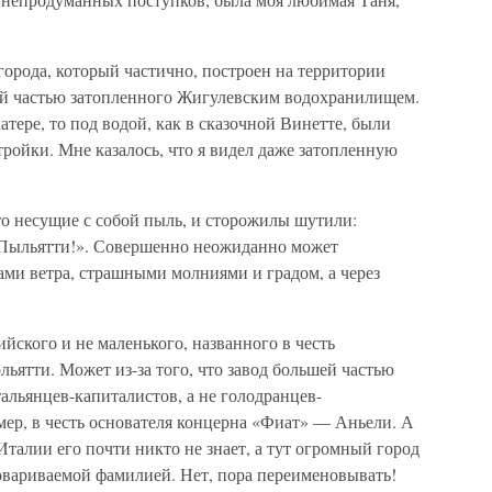
 города, который частично, построен на территории
ей частью затопленного Жигулевским водохранилищем.
тере, то под водой, как в сказочной Винетте, были
ройки. Мне казалось, что я видел даже затопленную
то несущие с собой пыль, и сторожилы шутили:
 Пыльятти!». Совершенно неожиданно может
ами ветра, страшными молниями и градом, а через
ийского и не маленького, названного в честь
ьятти. Может из-за того, что завод большей частью
тальянцев-капиталистов, а не голодранцев-
мер, в честь основателя концерна «Фиат» — Аньели. А
 Италии его почти никто не знает, а тут огромный город
овариваемой фамилией. Нет, пора переименовывать!