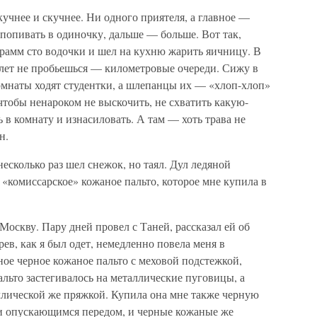
кучнее и скучнее. Ни одного приятеля, а главное —
попивать в одиночку, дальше — больше. Вот так,
 грамм сто водочки и шел на кухню жарить яичницу. В
 лет не пробьешься — километровые очереди. Сижу в
омнаты ходят студентки, а шлепанцы их — «хлоп-хлоп»
 чтобы ненароком не выскочить, не схватить какую-
ь в комнату и изнасиловать. А там — хоть трава не
н.
несколько раз шел снежок, но таял. Дул ледяной
«комиссарское» кожаное пальто, которое мне купила в
 Москву. Пару дней провел с Таней, рассказал ей об
ев, как я был одет, немедленно повела меня в
ое черное кожаное пальто с меховой подстежкой,
льто застегивалось на металлические пуговицы, а
ллической же пряжкой. Купила она мне также черную
и опускающимся передом, и черные кожаные же