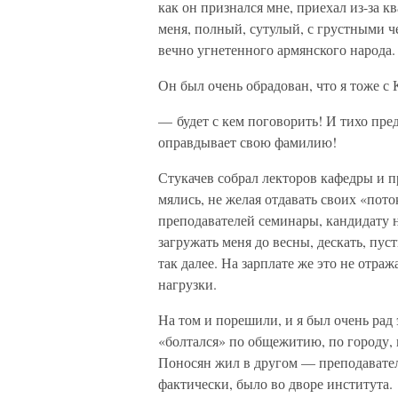
как он признался мне, приехал из-за 
меня, полный, сутулый, с грустными ч
вечно угнетенного армянского народа.
Он был очень обрадован, что я тоже с
— будет с кем поговорить! И тихо пре
оправдывает свою фамилию!
Стукачев собрал лекторов кафедры и 
мялись, не желая отдавать своих «пото
преподавателей семинары, кандидату 
загружать меня до весны, дескать, пус
так далее. На зарплате же это не отра
нагрузки.
На том и порешили, и я был очень рад 
«болтался» по общежитию, по городу, 
Поносян жил в другом — преподавател
фактически, было во дворе института.