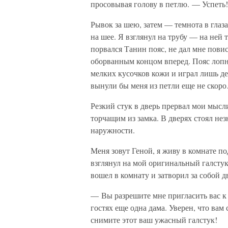
просовывая голову в петлю. — Успеть!
Рывок за шею, затем — темнота в глаз
на шее. Я взглянул на трубу — на ней 
порвался Танин пояс, не дал мне пови
оборванным концом вперед. Пояс лопну
мелких кусочков кожи и играл лишь д
вынули бы меня из петли еще не скор
Резкий стук в дверь прервал мои мысли
торчащим из замка. В дверях стоял н
наружности.
Меня зовут Геной, я живу в комнате по
взглянул на мой оригинальный галстук
вошел в комнату и затворил за собой д
— Вы разрешите мне пригласить вас к 
гостях еще одна дама. Уверен, что вам
снимите этот ваш ужасный галстук!