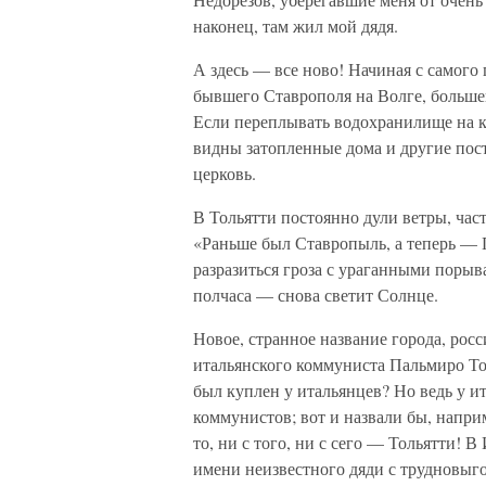
наконец, там жил мой дядя.
А здесь — все ново! Начиная с самого
бывшего Ставрополя на Волге, больш
Если переплывать водохранилище на ка
видны затопленные дома и другие пост
церковь.
В Тольятти постоянно дули ветры, час
«Раньше был Ставропыль, а теперь —
разразиться гроза с ураганными порыв
полчаса — снова светит Солнце.
Новое, странное название города, росс
итальянского коммуниста Пальмиро Тол
был куплен у итальянцев? Но ведь у и
коммунистов; вот и назвали бы, напри
то, ни с того, ни с сего — Тольятти! В
имени неизвестного дяди с трудновыг