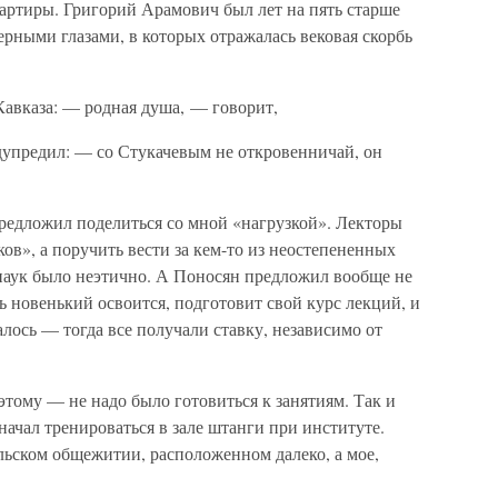
квартиры. Григорий Арамович был лет на пять старше
ерными глазами, в которых отражалась вековая скорбь
 Кавказа: — родная душа, — говорит,
дупредил: — со Стукачевым не откровенничай, он
предложил поделиться со мной «нагрузкой». Лекторы
ков», а поручить вести за кем-то из неостепененных
наук было неэтично. А Поносян предложил вообще не
ть новенький освоится, подготовит свой курс лекций, и
жалось — тогда все получали ставку, независимо от
этому — не надо было готовиться к занятиям. Так и
начал тренироваться в зале штанги при институте.
ьском общежитии, расположенном далеко, а мое,