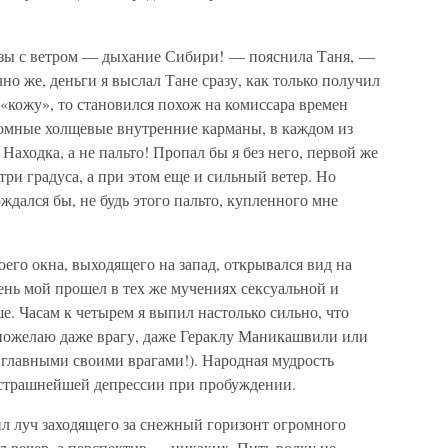
зы с ветром — дыхание Сибири! — пояснила Таня, —
о же, деньги я выслал Тане сразу, как только получил
 «кожу», то становился похож на комиссара времен
омные холщевые внутренние карманы, в каждом из
аходка, а не пальто! Пропал бы я без него, первой же
три градуса, а при этом еще и сильный ветер. Но
ждался бы, не будь этого пальто, купленного мне
его окна, выходящего на запад, открывался вид на
ень мой прошел в тех же мучениях сексуальной и
е. Часам к четырем я выпил настолько сильно, что
не пожелаю даже врагу, даже Гераклу Маникашвили или
л главными своими врагами!). Народная мудрость
к страшнейшей депрессии при пробуждении.
ил луч заходящего за снежный горизонт огромного
ил вечер, а перспектив — никаких. Пить водку не