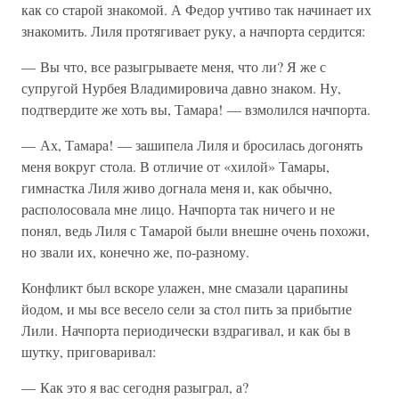
как со старой знакомой. А Федор учтиво так начинает их
знакомить. Лиля протягивает руку, а начпорта сердится:
— Вы что, все разыгрываете меня, что ли? Я же с
супругой Нурбея Владимировича давно знаком. Ну,
подтвердите же хоть вы, Тамара! — взмолился начпорта.
— Ах, Тамара! — зашипела Лиля и бросилась догонять
меня вокруг стола. В отличие от «хилой» Тамары,
гимнастка Лиля живо догнала меня и, как обычно,
располосовала мне лицо. Начпорта так ничего и не
понял, ведь Лиля с Тамарой были внешне очень похожи,
но звали их, конечно же, по-разному.
Конфликт был вскоре улажен, мне смазали царапины
йодом, и мы все весело сели за стол пить за прибытие
Лили. Начпорта периодически вздрагивал, и как бы в
шутку, приговаривал:
— Как это я вас сегодня разыграл, а?