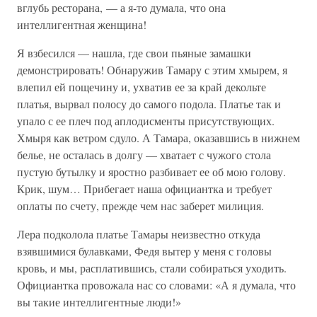
вглубь ресторана, — а я-то думала, что она
интеллигентная женщина!
Я взбесился — нашла, где свои пьяные замашки
демонстрировать! Обнаружив Тамару с этим хмырем, я
влепил ей пощечину и, ухватив ее за край декольте
платья, вырвал полосу до самого подола. Платье так и
упало с ее плеч под аплодисменты присутствующих.
Хмыря как ветром сдуло. А Тамара, оказавшись в нижнем
белье, не осталась в долгу — хватает с чужого стола
пустую бутылку и яростно разбивает ее об мою голову.
Крик, шум… Прибегает наша официантка и требует
оплаты по счету, прежде чем нас заберет милиция.
Лера подколола платье Тамары неизвестно откуда
взявшимися булавками, Федя вытер у меня с головы
кровь, и мы, расплатившись, стали собираться уходить.
Официантка провожала нас со словами: «А я думала, что
вы такие интеллигентные люди!»