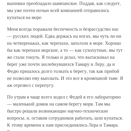
выпивки преобладало шампанское. Поддав, как следует,
мы уже почти ночью всей компанией отправились
купаться на море.
Меня всегда поражали беспечность и безрассудство нас
— русских людей. Едва держась на ногах, мы чуть ли ни
на четвереньках, как черепахи, заползли в море. Хорошо
бы как черепахи морские, а то — как сухопутные, мы тут
же стали тонуть. Я только и делал, что вытаскивал на
берег уже почти захлебнувшихся Тамару и Леру, да и
Федю пришлось долго толкать к берегу, так как прибой
не позволял ему выплыть. И это все в кромешной тьме. Я
аж отрезвел с перепугу.
По утрам я чаще всего ходил с Федей в его лабораторию
— маленький домик на самом берегу моря. Там мы
быстро решали возникающие научно-технические
вопросы, и, оставив сотрудников работать, шли купаться.
К этому времени к нам присоединялись Лера и Тамара.