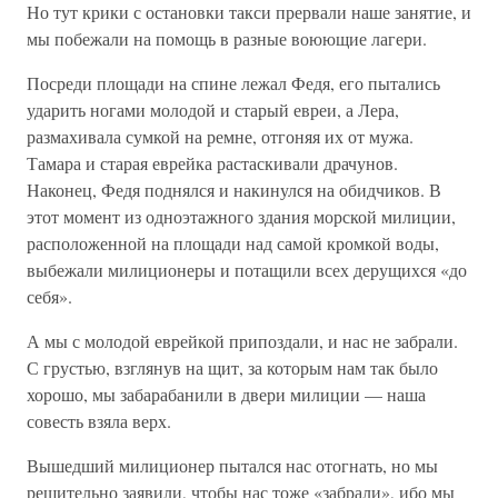
Но тут крики с остановки такси прервали наше занятие, и
мы побежали на помощь в разные воюющие лагери.
Посреди площади на спине лежал Федя, его пытались
ударить ногами молодой и старый евреи, а Лера,
размахивала сумкой на ремне, отгоняя их от мужа.
Тамара и старая еврейка растаскивали драчунов.
Наконец, Федя поднялся и накинулся на обидчиков. В
этот момент из одноэтажного здания морской милиции,
расположенной на площади над самой кромкой воды,
выбежали милиционеры и потащили всех дерущихся «до
себя».
А мы с молодой еврейкой припоздали, и нас не забрали.
С грустью, взглянув на щит, за которым нам так было
хорошо, мы забарабанили в двери милиции — наша
совесть взяла верх.
Вышедший милиционер пытался нас отогнать, но мы
решительно заявили, чтобы нас тоже «забрали», ибо мы