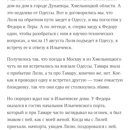
дом на дом в городе Дунаевцы, Хмельницкой области. А
это недалеко от Одессы. Вот и договорились мы, что
Лиля на обратном пути заедет в Одессу, и мы погостим у
Федора и Леры. А по легенде, я, сперва заеду к Федору
один, чтобы разобраться с ним в научно-технических
вопросах, а числа 15 августа Лиля подъедет в Одессу, я
встречу ее и отвезу в Ильичевск.
Получилось так, что поезда в Москву и из Хмельницкого
чуть ли ни встречались на вокзале Одессы. Тамара знала
о прибытии Лили, а та про Тамару, конечно же, нет. Кое-
как я проводил одну и встретил другую — тоже очкастую
блондинку, так что они едва не столкнулись лбами.
Но сюрприз ждал нас в Ильичевске дома. У Федора
оказался в гостях начальник Ильичевского порта,
который и при Тамаре часто заглядывал на огонек, и был
знаком с ней, как с моей женой. Когда мы с Лилей
приехали, начпорта, увидев Лилю, поздоровался с ней,