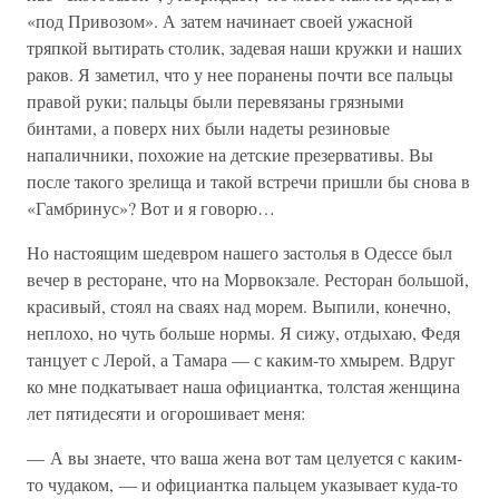
«под Привозом». А затем начинает своей ужасной
тряпкой вытирать столик, задевая наши кружки и наших
раков. Я заметил, что у нее поранены почти все пальцы
правой руки; пальцы были перевязаны грязными
бинтами, а поверх них были надеты резиновые
напаличники, похожие на детские презервативы. Вы
после такого зрелища и такой встречи пришли бы снова в
«Гамбринус»? Вот и я говорю…
Но настоящим шедевром нашего застолья в Одессе был
вечер в ресторане, что на Морвокзале. Ресторан большой,
красивый, стоял на сваях над морем. Выпили, конечно,
неплохо, но чуть больше нормы. Я сижу, отдыхаю, Федя
танцует с Лерой, а Тамара — с каким-то хмырем. Вдруг
ко мне подкатывает наша официантка, толстая женщина
лет пятидесяти и огорошивает меня:
— А вы знаете, что ваша жена вот там целуется с каким-
то чудаком, — и официантка пальцем указывает куда-то