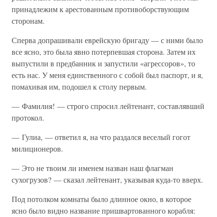
принадлежим к арестованным противоборствующим
сторонам.
Сперва допрашивали еврейскую бригаду — с ними было
все ясно, это была явно потерпевшая сторона. Затем их
выпустили в предбанник и запустили «агрессоров», то
есть нас. У меня единственного с собой был паспорт, и я,
помахивая им, подошел к столу первым.
— Фамилия! — строго спросил лейтенант, составлявший
протокол.
— Гулиа, — ответил я, на что раздался веселый гогот
милиционеров.
— Это не твоим ли именем назван наш флагман
сухогрузов? — сказал лейтенант, указывая куда-то вверх.
Под потолком комнаты было длинное окно, в которое
ясно было видно название пришвартованного корабля: