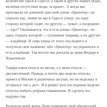
количестве такси в Одессе, а также в других наших бедах,
включая отсутствие воды «в кране». А когда мы
проезжали по длинной одесской улице «Цвинтер», он
спросил нас, знаем ли мы в Одессе улицу, по одну
сторону которой сидят, по другую — лежат, а посредине
— едут? Оказывается, это и есть улица «Цвинтер», по
одну сторону которой — сплошные тюрьмы, а по другую
— кладбище. И сама улица от этого последнего и
получила свое название, ибо «Цвинтер» по-украински и
есть кладбище. Так весело мы доехали до дома Федора в
Ильичевске.
Тамара взяла отпуск на месяц, а у меня отпуск —
двухмесячный. Правда, я почти две недели отпуска
провел в Москве в различных загулах, но на недельку я
оставался «не у дел». И я решил хоть последнюю неделю
отпуска побыть добрым семьянином. И сделать это
надумал так.
Родители моей жены Лили поменяли свой тбилисский