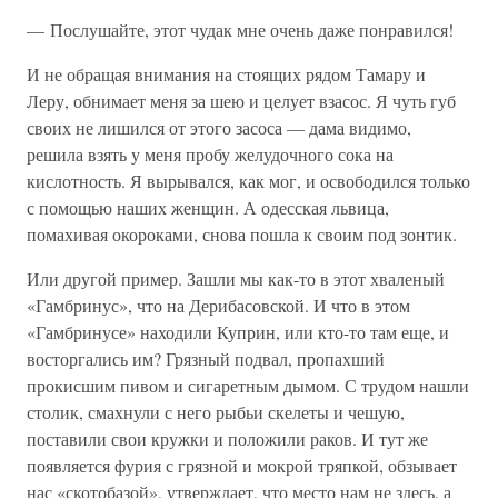
— Послушайте, этот чудак мне очень даже понравился!
И не обращая внимания на стоящих рядом Тамару и
Леру, обнимает меня за шею и целует взасос. Я чуть губ
своих не лишился от этого засоса — дама видимо,
решила взять у меня пробу желудочного сока на
кислотность. Я вырывался, как мог, и освободился только
с помощью наших женщин. А одесская львица,
помахивая окороками, снова пошла к своим под зонтик.
Или другой пример. Зашли мы как-то в этот хваленый
«Гамбринус», что на Дерибасовской. И что в этом
«Гамбринусе» находили Куприн, или кто-то там еще, и
восторгались им? Грязный подвал, пропахший
прокисшим пивом и сигаретным дымом. С трудом нашли
столик, смахнули с него рыбьи скелеты и чешую,
поставили свои кружки и положили раков. И тут же
появляется фурия с грязной и мокрой тряпкой, обзывает
нас «скотобазой», утверждает, что место нам не здесь, а