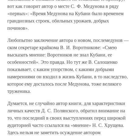
вот как говорит автор о месте С. Ф. Медунова в ряду
«первых»: «Время Медунова на Кубани было временем
грандиозных строек, обильных урожаев, добрых
починов».
Любопытно заключение автора о новом, послемедунов —
ском секретаре крайкома В. И. Воротникове: «Смею
высказать мнение: Воротников не знал Кубани, ее
особенностей». Это правда. Но тут же В. Салошенко
показывает, с каким упорством, с какими добрыми
намерениями он входил в жизнь Кубани, в то наследство,
которое ему досталось после Медунова, тоже великого
труженика.
Думается, не случайно автор книги, для характеристики
личных качеств Д. С. Полянского, обратил внимание на
то, что последний в своих выступлениях перед широкой
аудиторией часто ссылался на «мнение» Н. С. Хрущева.
Здесь нельзя не заметить осуждение автором