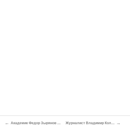
←
→
Академик Федор Зырянов На гребне житейской волны
Журналист Владимир Колесник Они были первыми