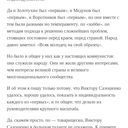
Да и Золотухин был «первым», и Медунов был
«первым», и Воротников был «первым», но они вместе с
тем были разными но темпераменту, по «хобби», по
методам подхода к решению сложнейших проблем,
стоявших постоянно перед краем, перед страной. Народ
давно заметил: «Всяк молодец на свой образец».
Но было и общее у них как у настоящих коммунистов:
они служили народу. Они не жили другими интересами,
чем интересы великой страны и великого
многонационального сообщества.
И об этом я пишу только потому, что Виктору Салошенко
удалось, хорошо удалось, показать и индивидуальность
каждого из «первых», и то общее, что делало их
руководителями крупного масштаба.
Да, скажем просто, по — товарищески, Виктору
Салошенко в большом таланте не откажешь. К примеру,