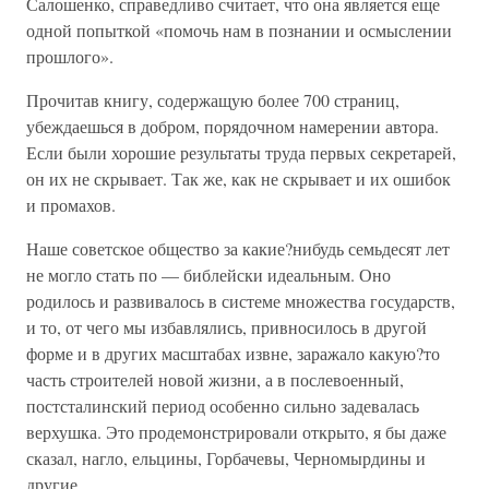
Салошенко, справедливо считает, что она является еще
одной попыткой «помочь нам в познании и осмыслении
прошлого».
Прочитав книгу, содержащую более 700 страниц,
убеждаешься в добром, порядочном намерении автора.
Если были хорошие результаты труда первых секретарей,
он их не скрывает. Так же, как не скрывает и их ошибок
и промахов.
Наше советское общество за какие?нибудь семьдесят лет
не могло стать по — библейски идеальным. Оно
родилось и развивалось в системе множества государств,
и то, от чего мы избавлялись, привносилось в другой
форме и в других масштабах извне, заражало какую?то
часть строителей новой жизни, а в послевоенный,
постсталинский период особенно сильно задевалась
верхушка. Это продемонстрировали открыто, я бы даже
сказал, нагло, ельцины, Горбачевы, Черномырдины и
другие.