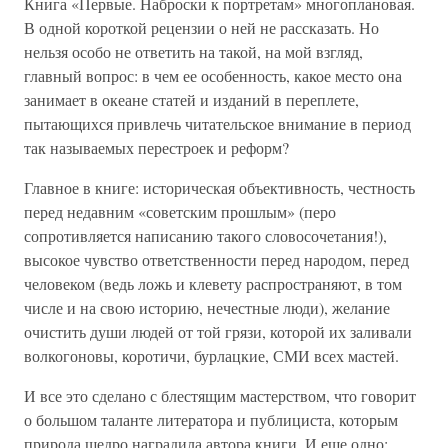
Книга «Первые. Наброски к портретам» многоплановая.
В одной короткой рецензии о ней не рассказать. Но
нельзя особо не ответить на такой, на мой взгляд,
главный вопрос: в чем ее особенность, какое место она
занимает в океане статей и изданий в переплете,
пытающихся привлечь читательское внимание в период
так называемых перестроек и реформ?
Главное в книге: историческая объективность, честность
перед недавним «советским прошлым» (перо
сопротивляется написанию такого словосочетания!),
высокое чувство ответственности перед народом, перед
человеком (ведь ложь и клевету распространяют, в том
числе и на свою историю, нечестные люди), желание
очистить души людей от той грязи, которой их заливали
волкогоновы, коротичи, бурлацкие, СМИ всех мастей.
И все это сделано с блестящим мастерством, что говорит
о большом таланте литератора и публициста, которым
природа щедро наградила автора книги. И еще одно: