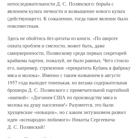
непоследовательности Д. С. Полянского: борьба с
явлением культа личности и возвышение нового культа
(действующего). К сожалению, тогда такое явление было
повсеместным.
Здесь не обойтись без цитаты из книги. «По широте
охвата проблем и смелости, может быть, даже
самоуверенности, Полянскому среди первых секретарей
крайкома партии, пожалуй, не было равных. Чего стоило
его, например, стремление «превратить Кубань в фабрику
мяса и молока». Именно с таким названием в августе
1957 года выходит тоненькая, но весьма содержательная
брошюра Д. С. Полянского с примечательной партийной
«шапкой»: «Догоним США по производству мяса и
молока на душу населения!» Разумеется, это были
хрущевские «новации», но с каким энтузиазмом развил
идеи «всенародно любимого» Никиты Сергеевича
Д. С. Полянский!