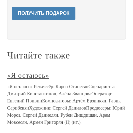
ПОЛУЧИТЬ ПОДАРОК
Читайте также
«Я остаюсь»
«Я остаюсь» Режиссёр: Карен ОганесянСценаристы:
Дмитрий Константинов, Алёна ЗванцоваОператор:
Евгений ПривинКомпозиторы: Артём Ерзинкян, Гарик
СарибекянХудожник: Сергей ДаниловПродюсеры: Юрий
Мороз, Сергей Даниелян, Рубен Дишдишян, Арам
Мовсесян, Армен Григорян (II) (ит.),