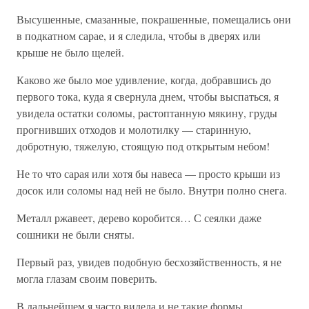
Высушенные, смазанные, покрашенные, помещались они
в подкатном сарае, и я следила, чтобы в дверях или
крыше не было щелей.
Каково же было мое удивление, когда, добравшись до
первого тока, куда я свернула днем, чтобы выспаться, я
увидела остатки соломы, растоптанную мякину, груды
прогнивших отходов и молотилку — старинную,
добротную, тяжелую, стоящую под открытым небом!
Не то что сарая или хотя бы навеса — просто крыши из
досок или соломы над ней не было. Внутри полно снега.
Металл ржавеет, дерево коробится… С сеялки даже
сошники не были сняты.
Первый раз, увидев подобную бесхозяйственность, я не
могла глазам своим поверить.
В дальнейшем я часто видела и не такие формы