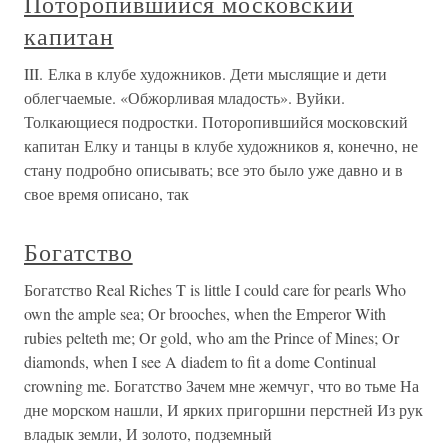
Поторопившийся московский
капитан
III. Елка в клубе художников. Дети мыслящие и дети
облегчаемые. «Обжорливая младость». Вуйки.
Толкающиеся подростки. Поторопившийся московский
капитан Елку и танцы в клубе художников я, конечно, не
стану подробно описывать; все это было уже давно и в
свое время описано, так
Богатство
Богатство Real Riches T is little I could care for pearls Who
own the ample sea; Or brooches, when the Emperor With
rubies pelteth me; Or gold, who am the Prince of Mines; Or
diamonds, when I see A diadem to fit a dome Continual
crowning me. Богатство Зачем мне жемчуг, что во тьме На
дне морском нашли, И ярких пригоршни перстней Из рук
владык земли, И золото, подземный