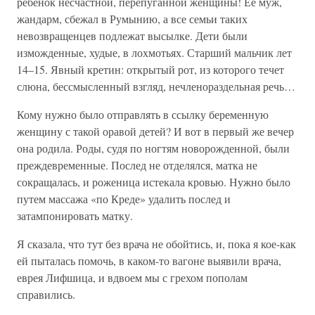
ребенок несчастной, перепуганной женщины! Ее муж,
жандарм, сбежал в Румынию, а все семьи таких
невозвращенцев подлежат высылке. Дети были
изможденные, худые, в лохмотьях. Старший мальчик лет
14–15. Явный кретин: открытый рот, из которого течет
слюна, бессмысленный взгляд, нечленораздельная речь…
Кому нужно было отправлять в ссылку беременную
женщину с такой оравой детей? И вот в первый же вечер
она родила. Роды, судя по ногтям новорожденной, были
преждевременные. Послед не отделялся, матка не
сокращалась, и роженица истекала кровью. Нужно было
путем массажа «по Креде» удалить послед и
затампонировать матку.
Я сказала, что тут без врача не обойтись, и, пока я кое-как
ей пыталась помочь, в каком-то вагоне выявили врача,
еврея Лифшица, и вдвоем мы с грехом пополам
справились.