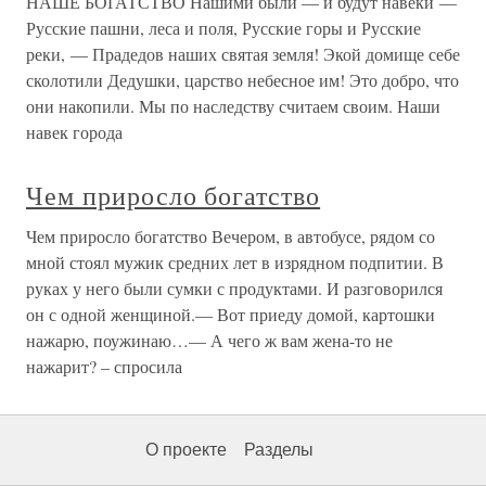
НАШЕ БОГАТСТВО Нашими были — и будут навеки —
Русские пашни, леса и поля, Русские горы и Русские
реки, — Прадедов наших святая земля! Экой домище себе
сколотили Дедушки, царство небесное им! Это добро, что
они накопили. Мы по наследству считаем своим. Наши
навек города
Чем приросло богатство
Чем приросло богатство Вечером, в автобусе, рядом со
мной стоял мужик средних лет в изрядном подпитии. В
руках у него были сумки с продуктами. И разговорился
он с одной женщиной.— Вот приеду домой, картошки
нажарю, поужинаю…— А чего ж вам жена-то не
нажарит? – спросила
О проекте
Разделы