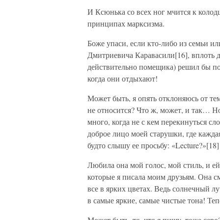
И Ксюнька со всех ног мчится к колод
принципах марксизма.
Боже упаси, если кто-либо из семьи ил
Дмитриевича Каравасили[16], вплоть до
действительно помещика) решил бы пот
когда они отдыхают!
Может быть, я опять отклоняюсь от те
не относится? Что ж, может, и так… Но
много, когда не с кем перекинуться сл
доброе лицо моей старушки, где кажд
будто слышу ее просьбу: «Lecture?»[18]
Любила она мой голос, мой стиль, и е
которые я писала моим друзьям. Она с
все в ярких цветах. Ведь солнечный л
в самые яркие, самые чистые тона! Теп
Может быть, то, что я пишу, тоже серо