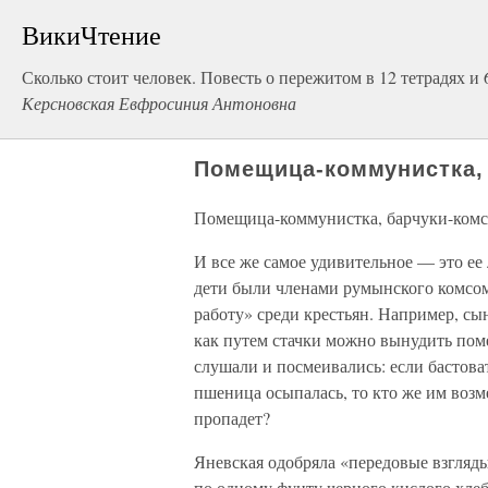
ВикиЧтение
Сколько стоит человек. Повесть о пережитом в 12 тетрадях и 
Керсновская Евфросиния Антоновна
Помещица-коммунистка,
Помещица-коммунистка, барчуки-ком
И все же самое удивительное — это ее 
дети были членами румынского комсом
работу» среди крестьян. Например, сын
как путем стачки можно вынудить поме
слушали и посмеивались: если бастоват
пшеница осыпалась, то кто же им возме
пропадет?
Яневская одобряла «передовые взгляды
по одному фунту черного кислого хле