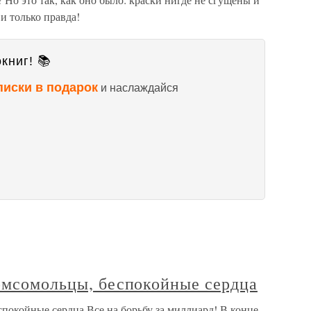
и только правда!
книг! 📚
писки в подарок
и наслаждайся
Комсомольцы, беспокойные сердца
спокойные сердца Все на борьбу за миллиард! В конце