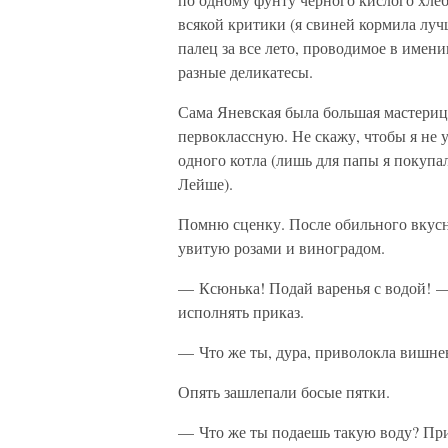
всякой критики (я свиней кормила лучш
палец за все лето, проводимое в имен
разные деликатесы.
Сама Яневская была большая мастерица
первоклассную. Не скажу, чтобы я не 
одного котла (лишь для папы я покупа
Лейше).
Помню сценку. После обильного вкусн
увитую розами и виноградом.
— Ксюнька! Подай варенья с водой! — 
исполнять приказ.
— Что же ты, дура, приволокла вишнев
Опять зашлепали босые пятки.
— Что же ты подаешь такую воду? Пр