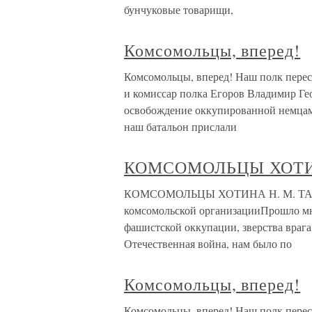
бунчуковые товарищи,
Комсомольцы, вперед!
Комсомольцы, вперед! Наш полк перес
и комиссар полка Егоров Владимир Ге
освобождение оккупированной немца
наш батальон прислали
КОМСОМОЛЬЦЫ ХОТ
КОМСОМОЛЬЦЫ ХОТИНА Н. М. ТАМП
комсомольской организацииПрошло мног
фашист­ской оккупации, зверства врага
Отечественная война, нам было по
Комсомольцы, вперед!
Комсомольцы, вперед! Наш полк перес