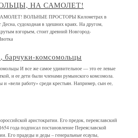
МОЛЬЦЫ, НА САМОЛЕТ!
САМОЛЕТ! ВОЛЬНЫЕ ПРОСТОРЫ Километрах в
 Десна, судоходная в здешних краях. На другом,
 крутым взгорьем, стоит древний Новгород-
Ивотка
, барчуки-комсомольцы
мольцы И все же самое удивительное — это ее левые
ткой, и ее дети были членами румынского комсомола.
 и «вели работу» среди крестьян. Например, сын ее,
российской аристократии. Его предок, переяславский
1654 года подписал постановление Переяславской
и. Его прадеды и деды – генеральные есаулы,