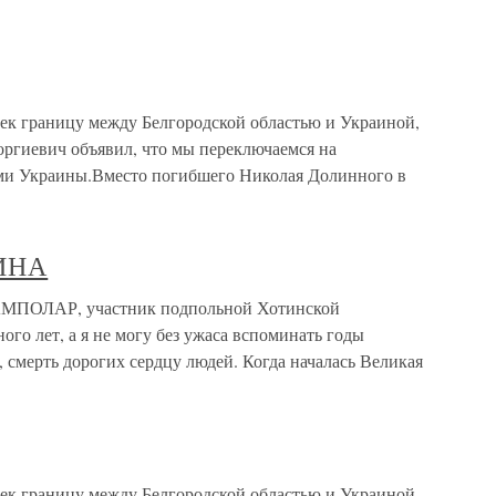
ек границу между Белгородской областью и Украиной,
оргиевич объявил, что мы переключаемся на
ми Украины.Вместо погибшего Николая Долинного в
ИНА
ОЛАР, участник подпольной Хотинской
о лет, а я не могу без ужаса вспоминать годы
, смерть дорогих сердцу людей. Когда началась Великая
ек границу между Белгородской областью и Украиной,