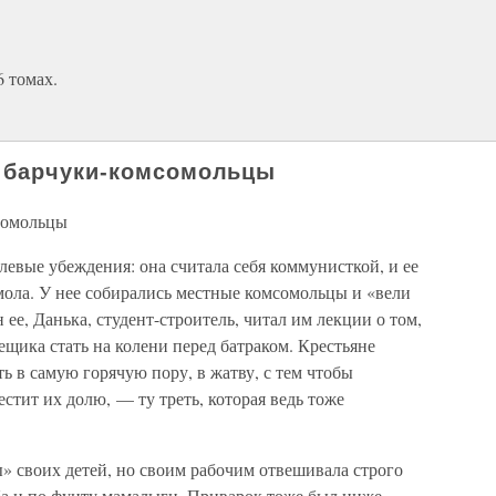
6 томах.
 барчуки-комсомольцы
сомольцы
левые убеждения: она считала себя коммунисткой, и ее
ола. У нее собирались местные комсомольцы и «вели
 ее, Данька, студент-строитель, читал им лекции о том,
щика стать на колени перед батраком. Крестьяне
ь в самую горячую пору, в жатву, с тем чтобы
стит их долю, — ту треть, которая ведь тоже
» своих детей, но своим рабочим отвешивала строго
ба и по фунту мамалыги. Приварок тоже был ниже