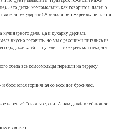
е). Зато детки-комсомольцы, как говорится, палец о
ии матери, не ударяли! А лопали они жареных цыплят и
 кулинарного дела. Да и кухарку держала
умела вкусно готовить, но мы с рабочими питались из
ла городской хлеб — гугели — из еврейской пекарни
ого обеда все комсомольцы перешли на террасу,
и босоногая горничная со всех ног бросилась
ое варенье? Это для кухни! А нам давай клубничное!
инеси свежей!