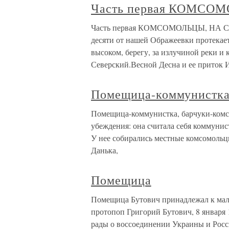
Часть первая КОМСО
Часть первая КОМСОМОЛЬЦЫ, НА 
десяти от нашей Ображеевки протекает
высоком, берегу, за излучиной реки и
Северский.Весной Десна и ее приток 
Помещица-коммунистка
Помещица-коммунистка, барчуки-комсо
убеждения: она считала себя коммунис
У нее собирались местные комсомольцы
Данька,
Помещица
Помещица Бутович принадлежал к мало
протопоп Григорий Бутович, 8 января 
рады о воссоединении Украины и Росси