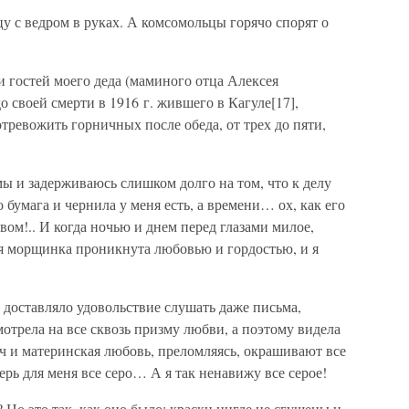
цу с ведром в руках. А комсомольцы горячо спорят о
и гостей моего деда (маминого отца Алексея
 своей смерти в 1916 г. жившего в Кагуле[17],
ревожить горничных после обеда, от трех до пяти,
мы и задерживаюсь слишком долго на том, что к делу
 бумага и чернила у меня есть, а времени… ох, как его
овом!.. И когда ночью и днем перед глазами милое,
ая морщинка проникнута любовью и гордостью, и я
й доставляло удовольствие слушать даже письма,
мотрела на все сквозь призму любви, а поэтому видела
уч и материнская любовь, преломляясь, окрашивают все
ерь для меня все серо… А я так ненавижу все серое!
? Но это так, как оно было: краски нигде не сгущены и