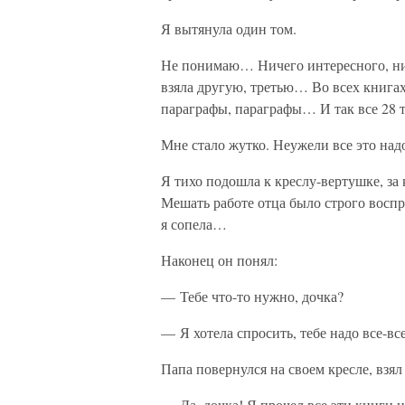
Я вытянула один том.
Не понимаю… Ничего интересного, ни
взяла другую, третью… Во всех книгах 
параграфы, параграфы… И так все 28 
Мне стало жутко. Неужели все это на
Я тихо подошла к креслу-вертушке, за 
Мешать работе отца было строго восп
я сопела…
Наконец он понял:
— Тебе что-то нужно, дочка?
— Я хотела спросить, тебе надо все-вс
Папа повернулся на своем кресле, взял 
— Да, дочка! Я прочел все эти книги и