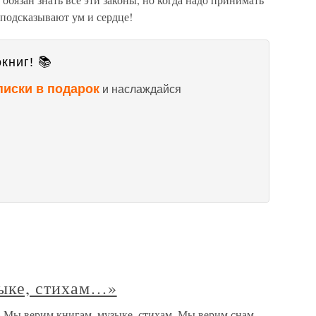
 подсказывают ум и сердце!
книг! 📚
писки в подарок
и наслаждайся
ыке, стихам…»
 Мы верим книгам, музыке, стихам, Мы верим снам,