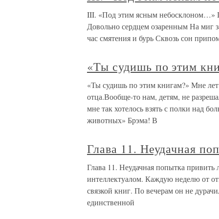
III. «Под этим ясным небосклоном…» 
Довольно сердцем озаренным На миг за
час смятения и бурь Сквозь сон припом
«Ты судишь по этим кн
«Ты судишь по этим книгам?» Мне лет 
отца.Вообще-то нам, детям, не разрешал
мне так хотелось взять с полки над б
животных» Брэма! В
Глава 11. Неудачная по
Глава 11. Неудачная попытка привить
интеллектуалом. Каждую неделю от отп
связкой книг. По вечерам он не дурачи
единственной