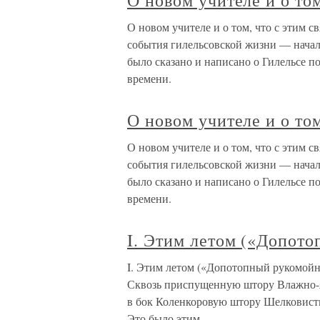
О новом учителе и о том
О новом учителе и о том, что с этим 
события гилельсовской жизни — начало
было сказано и написано о Гилельсе по
времени.
О новом учителе и о том
О новом учителе и о том, что с этим 
события гилельсовской жизни — начало
было сказано и написано о Гилельсе по
времени.
I. Этим летом («Допот
I. Этим летом («Допотопный рукомой
Сквозь приспущенную штору Влажно-ярк
в бок Коленкоровую штору Шелковисты
Это было этим