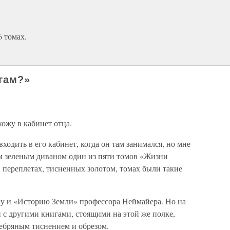
6 томах.
гам?»
хожу в кабинет отца.
входить в его кабинет, когда он там занимался, но мне
им зеленым диваном один из пяти томов «Жизни
 переплетах, тисненных золотом, томах были такие
игу и «Историю Земли» профессора Неймайера. Но на
и с другими книгами, стоящими на этой же полке,
ребряным тиснением и обрезом.