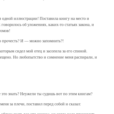
 одной иллюстрации! Поставила книгу на место и
говорилось об уложениях, каких-то статьях закона, и
томов!
до прочесть? И — можно запомнить?!
которым сидел мой отец и засопела за его спиной.
рещено. Но любопытство и сомнение меня распирали, и
е это знать? Неужели ты судишь вот по этим книгам?
меня за плечи, поставил перед собой и сказал:
 обязан знать все эти законы, но когда надо принимать