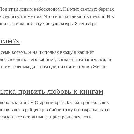
Под этим ясным небосклоном, На этих светлых берегах
медлиться в мечтах, Чтоб и в скитаньи и в печали, И в
нить эти дали И эту чистую лазурь. 8 сентября
игам?»
семь-восемь. Я на цыпочках вхожу в кабинет
ось входить в его кабинет, когда он там занимался, но
ольшим зеленым диваном один из пяти томов «Жизни
пытка привить любовь к книгам
 любовь к книгам Старший брат Джакып рос большим
равлялся в райцентр в библиотеку и возвращался со
лся как все остальные, а пристраивался возле