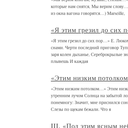
которые нам снятся, Мы верим слову… 
из окна вагона говорятся…) Marseille,
«Я этим грезил до сих
«Я этим грезил до сих пор…» Е. Люком
снами. Черти последний приговор Туп
заря колен дыханье, Сереброкрылые зн
плывешь И каждая
«Этим низким потолко
«Этим низким потолком…» Этим низки
утренним лучом Солнца на забытой лож
понемногу: Значит, мне приснился сон,
Слезы по щекам бежали. Что я
III. «Под этим ясным 