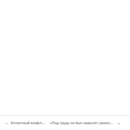
←
→
Клозетный конфликт
«Под грудь он был навылет ранен…»