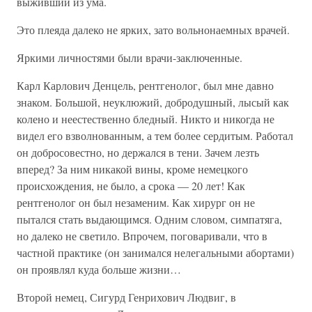
выживший из ума.
Это плеяда далеко не ярких, зато вольнонаемных врачей.
Яркими личностями были врачи-заключенные.
Карл Карлович Денцель, рентгенолог, был мне давно
знаком. Большой, неуклюжий, добродушный, лысый как
колено и неестественно бледный. Никто и никогда не
видел его взволнованным, а тем более сердитым. Работал
он добросовестно, но держался в тени. Зачем лезть
вперед? За ним никакой вины, кроме немецкого
происхождения, не было, а срока — 20 лет! Как
рентгенолог он был незаменим. Как хирург он не
пытался стать выдающимся. Одним словом, симпатяга,
но далеко не светило. Впрочем, поговаривали, что в
частной практике (он занимался нелегальными абортами)
он проявлял куда больше жизни…
Второй немец, Сигурд Генрихович Людвиг, в