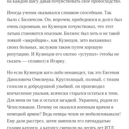
на каждом шагу давая почувствовать свое превосходство.
Иногда ученик оказывался слишком способным. Так
было с Билзенсом. Он, впрочем, прибеднялся и долго был
очень скромным, но Кузнецов почувствовал, что этот
латыш становится опасным. Билзенс был хоть и не такой
ловкий «закройщик», как Кузнецов, зато выхаживал
своих больных, заслужив таким путем хорошую
репутацию. И Кузнецов его охотно «уступил» (чтобы не
сказать — сплавил) в Игарку.
Но если Кузнецов кого-либо ненавидел, так это Евгения
Даниловича Омельчука. Круглолицый, полный, с тихим
голосом и добродушной улыбкой, он производил
впечатление увальня, всячески старался остаться в тени.
Для меня он так и остался загадкой. Украинец, родом из
Чехословакии. Почему он оказался военным врачом в
немецкой армии? Ведь немцы чехов не мобилизовывали!
Ему дали расстрел, затем заменили его пятнадцатью
годами каторги, а каторгу сменили на десять лет ИТЛ.