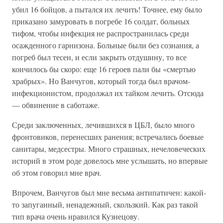
убил 16 бойцов, а пытался их лечить! Точнее, ему было
приказано замуровать в погребе 16 солдат, больных
тифом, чтобы инфекция не распространилась среди
осажденного гарнизона. Больные были без сознания, а
погреб был тесен, и если закрыть отдушину, то все
кончилось бы скоро: еще 16 героев пали бы «смертью
храбрых». Но Ванчугов, который тогда был врачом-
инфекционистом, продолжал их тайком лечить. Отсюда
— обвинение в саботаже.
Среди заключенных, лечившихся в ЦБЛ, было много
фронтовиков, перенесших ранения; встречались боевые
санитары, медсестры. Много страшных, нечеловеческих
историй в этом роде довелось мне услышать, но впервые
об этом говорил мне врач.
Впрочем, Ванчугов был мне весьма антипатичен: какой-
то запуганный, ненадежный, скользкий. Как раз такой
тип врача очень нравился Кузнецову.