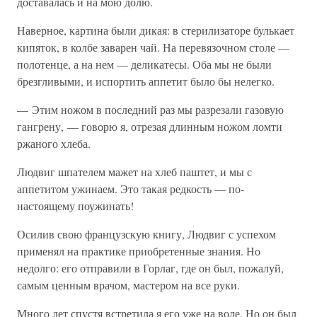
доставалась и на мою долю.
Наверное, картина были дикая: в стерилизаторе булькает
кипяток, в колбе заварен чай. На перевязочном столе —
полотенце, а на нем — деликатесы. Оба мы не были
брезгливыми, и испортить аппетит было бы нелегко.
— Этим ножом в последний раз мы разрезали газовую
гангрену, — говорю я, отрезая длинным ножом ломти
ржаного хлеба.
Людвиг шпателем мажет на хлеб паштет, и мы с
аппетитом ужинаем. Это такая редкость — по-
настоящему поужинать!
Осилив свою французскую книгу, Людвиг с успехом
применял на практике приобретенные знания. Но
недолго: его отправили в Горлаг, где он был, пожалуй,
самым ценным врачом, мастером на все руки.
Много лет спустя встретила я его уже на воле. Но он был