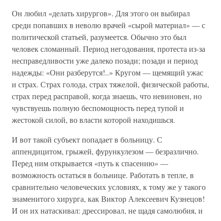
Он любил «делать хирургов». Для этого он выбирал
среди попавших в неволю врачей «сырой материал» — с
политической статьей, разумеется. Обычно это был
человек сломанный. Период негодования, протеста из-за
несправедливости уже далеко позади; позади и период
надежды: «Они разберутся!..» Кругом — щемящий ужас
и страх. Страх голода, страх тяжелой, физической работы,
страх перед расправой, когда знаешь, что невиновен, но
чувствуешь полную беспомощность перед тупой и
жестокой силой, во власти которой находишься.
И вот такой субъект попадает в больницу. С
аппендицитом, грыжей, фурункулезом — безразлично.
Перед ним открывается «путь к спасению» —
возможность остаться в больнице. Работать в тепле, в
сравнительно человеческих условиях, к тому же у такого
знаменитого хирурга, как Виктор Алексеевич Кузнецов!
И он их натаскивал: дрессировал, не щадя самолюбия, и