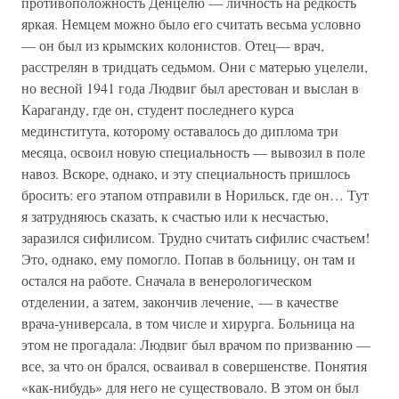
противоположность Денцелю — личность на редкость
яркая. Немцем можно было его считать весьма условно
— он был из крымских колонистов. Отец— врач,
расстрелян в тридцать седьмом. Они с матерью уцелели,
но весной 1941 года Людвиг был арестован и выслан в
Караганду, где он, студент последнего курса
мединститута, которому оставалось до диплома три
месяца, освоил новую специальность — вывозил в поле
навоз. Вскоре, однако, и эту специальность пришлось
бросить: его этапом отправили в Норильск, где он… Тут
я затрудняюсь сказать, к счастью или к несчастью,
заразился сифилисом. Трудно считать сифилис счастьем!
Это, однако, ему помогло. Попав в больницу, он там и
остался на работе. Сначала в венерологическом
отделении, а затем, закончив лечение, — в качестве
врача-универсала, в том числе и хирурга. Больница на
этом не прогадала: Людвиг был врачом по призванию —
все, за что он брался, осваивал в совершенстве. Понятия
«как-нибудь» для него не существовало. В этом он был