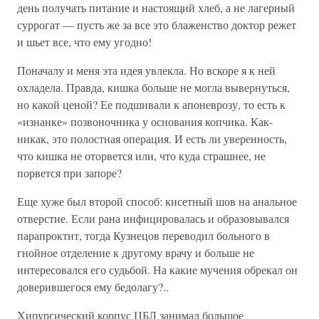
день получать питание и настоящий хлеб, а не лагерный
суррогат — пусть же за все это блаженство доктор режет
и шьет все, что ему угодно!
Поначалу и меня эта идея увлекла. Но вскоре я к ней
охладела. Правда, кишка больше не могла вывернуться,
но какой ценой? Ее подшивали к апоневрозу, то есть к
«изнанке» позвоночника у основания копчика. Как-
никак, это полостная операция. И есть ли уверенность,
что кишка не оторвется или, что куда страшнее, не
порвется при запоре?
Еще хуже был второй способ: кисетный шов на анальное
отверстие. Если рана инфицировалась и образовывался
парапроктит, тогда Кузнецов переводил больного в
гнойное отделение к другому врачу и больше не
интересовался его судьбой. На какие мучения обрекал он
доверившегося ему бедолагу?..
Хирургический корпус ЦБЛ занимал большое