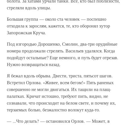
болота. За хатами урчали танки. Все, кто был поблизости,
стреляли вдоль улицы.
Большая группа — около ста человек — поспешно
отходила к зарослям, кажется, те, кто оборонял хутор
Запорожская Круча.
Под изгородью Дорошенко, Смолин, два-три орудийные
номера продолжали стрелять. Васильев удалялся. Когда
подойдут остальные? Еще немного, и путь будет отрезав.
Нужно возвращаться назад.
Я бежал вдоль обрыва. Двести, триста, пятьсот шагов.
Встретил Орлова. «Живее, всем бегом!» Пять раненых
совершенно не могли двигаться. Их тащили на плащ-
палатках. Кричат истошно, требуют пить, видно, не
сознавали, что происходит на белом свете, и почему их,
терзаемых болью, безжалостно волокут куда-то.
— ...Что делать? — остановился Орлов. — Может, в