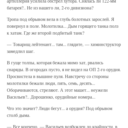
артиллерия усилила обстрел хутора. Снялась ли 122-мм
батарея?.. Не из нашего ли, 2-го дивизиона?
Тропа под обрывом вела в глубь болотных зарослей. Я
повернул в поле. Молотилка... Дым горящего танка полз
к хатам. Где же второй подбитый танк?
— Товарищ лейтенант... там... глядите, — химинструктор
замедлил шаг.
В гуще толпы, которая бежала мимо хат, рвались
снаряды. В огородах пусто, я не видел на ОП 2-го орудия.
Просвистела в вышине пуля. Навстречу со стороны
молотилки бежали люди, пять, семь, десять...
Оборачиваются, стреляют. А этот машет... неужели
Васильев?.. Дорошенко, орудийные номера...
Что это значит? Люди бегут... а орудия? Под обрывом
столб дыма.
— Все кончено, — Васильев возбужден до крайности, в