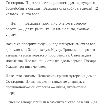
Со стороны Пирятина летят, рикошетируя, нервущиеся
бронебойные снаряды. Васильев стал собирать людей. 12
человек... И это все?
— Нет... — Васильев ткнул пистолетом в сторону
болота. — Девять раненых... и там не знаю, сколько
уцелело...
Васильев повернул людей, и под прикрытием бугра все
двинулись на Запорожскую Кручу. Тропа за поворотом
вы-шла из зоны мертвого пространства. Стала видна
молотилка. Поодаль танк стрелял вдоль обрыва. Позади
бежали три-пять человек.
Поле, стог соломы. Показались крыши хуторских домов.
Со стороны Пирятина летят танковые снаряды, с
противоположной стороны — мины, пулеметные
очереди.
Огневые взводы пришли в замешательство, залегли. Два