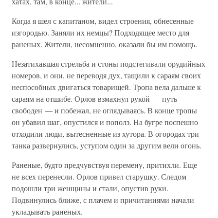
хатах, там, в конце... жители...
Когда я шел с капитаном, видел строения, обнесенные
изгородью. Заняли их немцы? Подходящее место для
раненых. Жители, несомненно, оказали бы им помощь.
Незатихавшая стрельба и стоны подстегивали орудийных
номеров, и они, не переводя дух, тащили к сараям своих
неспособных двигаться товарищей. Тропа вела дальше к
сараям на отшибе. Орлов взмахнул рукой — путь
свободен — и побежал, не оглядываясь. В конце тропы
он убавил шаг, опустился и пополз. На бугре поспешно
отходили люди, вытесненные из хутора. В огородах три
танка развернулись, уступом один за другим вели огонь.
Раненые, будто предчувствуя перемену, притихли. Еще
не всех перенесли. Орлов привел старушку. Следом
подошли три женщины и стали, опустив руки.
Подвинулись ближе, с плачем и причитаниями начали
укладывать раненых.