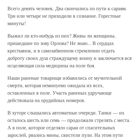
Всего девять человек. Два скончались по пути к сараям.
Три или четыре не приходили в сознание. Горестные
минуты!
Выжил ли кто-нибудь из них? Живы ли женщины,
пришедшие по зову Орлова? Не знаю... В сердцах
крестьянок, и в самозабвенном стремлении отдать
доброту своих душ страждущему воину и заключается вся
исцеляющая сила медицины на поле боя.
Наши раненые товарищи избавились от мучительной
смерти, которая неминуемо ожидала их всех,
оставленных в поле. Участь раненых удручающе
действовала на орудийных номеров.
В хуторе слышались автоматные очереди. Танки — их
осталось шесть или семь — продолжали стрелять с места.
А в поле, которое отделяло сараи от спасительных
зарослей, рвались мины, свистели пули. На этом пути