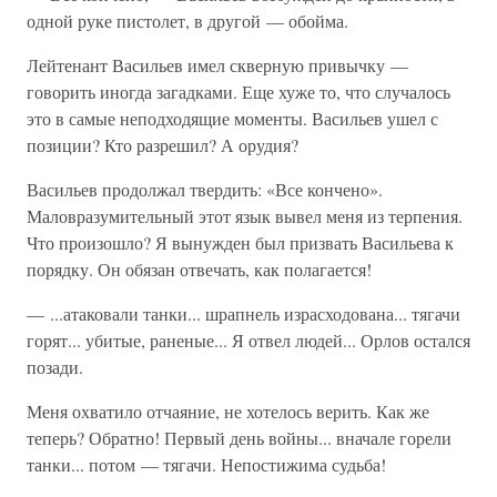
одной руке пистолет, в другой — обойма.
Лейтенант Васильев имел скверную привычку —
говорить иногда загадками. Еще хуже то, что случалось
это в самые неподходящие моменты. Васильев ушел с
позиции? Кто разрешил? А орудия?
Васильев продолжал твердить: «Все кончено».
Маловразумительный этот язык вывел меня из терпения.
Что произошло? Я вынужден был призвать Васильева к
порядку. Он обязан отвечать, как полагается!
— ...атаковали танки... шрапнель израсходована... тягачи
горят... убитые, раненые... Я отвел людей... Орлов остался
позади.
Меня охватило отчаяние, не хотелось верить. Как же
теперь? Обратно! Первый день войны... вначале горели
танки... потом — тягачи. Непостижима судьба!