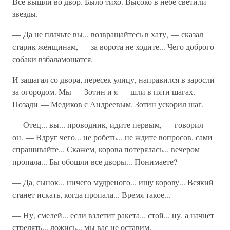
Все вышли во двор. Было тихо. Высоко в небе светили
звезды.
— Да не плачьте вы... возвращайтесь в хату, — сказал
старик женщинам, — за ворота не ходите... Чего доброго
собаки взбаламошатся.
И зашагал со двора, пересек улицу, направился в заросли
за огородом. Мы — Зотин и я — шли в пяти шагах.
Позади — Медиков с Андреевым. Зотин ускорил шаг.
— Отец... вы... проводник, идите первым, — говорил
он. — Вдруг чего... не робеть... не ждите вопросов, сами
спрашивайте... Скажем, корова потерялась... вечером
пропала... Бы обошли все дворы... Понимаете?
— Да, сынок... ничего мудреного... ищу корову... Всякий
станет искать, когда пропала... Время такое...
— Ну, смелей... если взлетит ракета... стой... ну, а начнет
стрелять... ложись... мы вас не оставим.