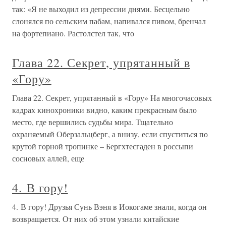
так: «Я не выходил из депрессии днями. Бесцельно
слонялся по сельским пабам, напивался пивом, бренчал
на фортепиано. Растолстел так, что
Глава 22. Секрет, упрятанный в
«Гору»
Глава 22. Секрет, упрятанный в «Гору» На многочасовых
кадрах кинохроники видно, каким прекрасным было
место, где вершились судьбы мира. Тщательно
охраняемый Оберзальцберг, а внизу, если спуститься по
крутой горной тропинке – Бергхтесгаден в россыпи
сосновых аллей, еще
4. В гору!
4. В гору! Друзья Сунь Вэня в Иокогаме знали, когда он
возвращается. От них об этом узнали китайские