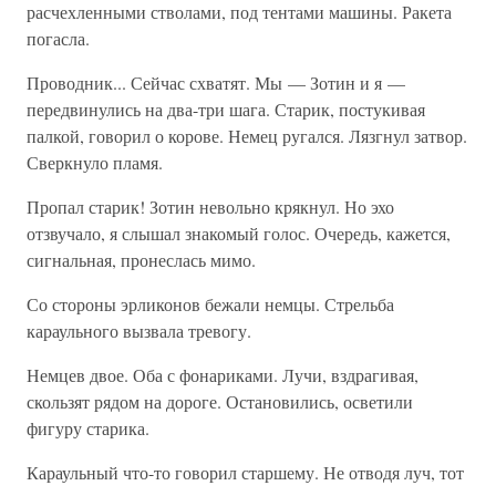
расчехленными стволами, под тентами машины. Ракета
погасла.
Проводник... Сейчас схватят. Мы — Зотин и я —
передвинулись на два-три шага. Старик, постукивая
палкой, говорил о корове. Немец ругался. Лязгнул затвор.
Сверкнуло пламя.
Пропал старик! Зотин невольно крякнул. Но эхо
отзвучало, я слышал знакомый голос. Очередь, кажется,
сигнальная, пронеслась мимо.
Со стороны эрликонов бежали немцы. Стрельба
караульного вызвала тревогу.
Немцев двое. Оба с фонариками. Лучи, вздрагивая,
скользят рядом на дороге. Остановились, осветили
фигуру старика.
Караульный что-то говорил старшему. Не отводя луч, тот