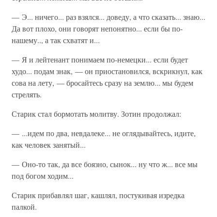
— Э... ничего... раз взялся... доведу, а что сказать... знаю...
Да вот плохо, они говорят непонятно... если бы по-
нашему.., а так схватят и...
— Я и лейтенант понимаем по-немецки... если будет
худо... подам знак, — он приостановился, вскрикнул, как
сова на лету, — бросайтесь сразу на землю... мы будем
стрелять.
Старик стал бормотать молитву. Зотин продолжал:
— ...идем по два, невдалеке... не оглядывайтесь, идите,
как человек занятый...
— Оно-то так, да все боязно, сынок... ну что ж... все мы
под богом ходим...
Старик прибавлял шаг, кашлял, постукивая изредка
палкой.