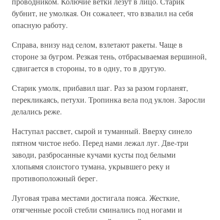
проводником. Колючие ветки лезут в лицо. Старик
бубнит, не умолкая. Он сожалеет, что взвалил на себя
опасную работу.
Справа, внизу над селом, взлетают ракеты. Чаще в
стороне за бугром. Резкая тень, отбрасываемая вершиной,
сдвигается в стороны, то в одну, то в другую.
Старик умолк, прибавил шаг. Раз за разом горланят,
перекликаясь, петухи. Тропинка вела под уклон. Заросли
делались реже.
Наступал рассвет, сырой и туманный. Вверху синело
пятном чистое небо. Перед нами лежал луг. Две-три
заводи, разбросанные кучами кусты под белыми
хлопьямя слоистого тумана, укрывшего реку и
противоположный берег.
Луговая трава местами достигала пояса. Жесткие,
отягченные росой стебли сминались под ногами и