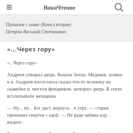
ВикиЧтение
Прошлое с нами (Книга вторая)
Петров Василий Степанович
«...Через гору»
«...Через гору»
Андреев отворил дверь. Вышли Зотин, Медиков, хозяин
и я. Андреев вполголоса сказал что-то человеку на
скамейке и, мигнув фонариком, затворил дверь. В сенях
всхлипывали женщины.
— Ну... ну... Бог даст, вернусь... к утру, — старик
принимал сверток с едой. — Не ради забавы иду...
видите...