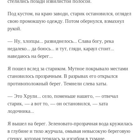
стелились позади извилистой полосой.
Под кустом, на краю заводи, старик остановился, оглядел
свою промокшую одежду. Потом обернулся, взмахнул
рукой.
— Ну, хлопцы... развиднелось... Слава богу, река
недалеко... да боюсь... и тут, гляди, караул стоит...
наведаюсь на берег...
Я пошел вслед за стариком. Мутное покрывало местами
становилось прозрачным. В разрывах его открылся
противоположный берег. Темнели слева хаты.
— Это Хрули... село, поменьше нашего, — отвечал
старик, — а вот то, — он остановился, — хата
лодочника...
Я вышел на берег. Зеленовато-прозрачная вода кружилась
в глубине и тихо журчала, омывая невысокую береговую
стенку, которая терялась за изгибом в тумане.