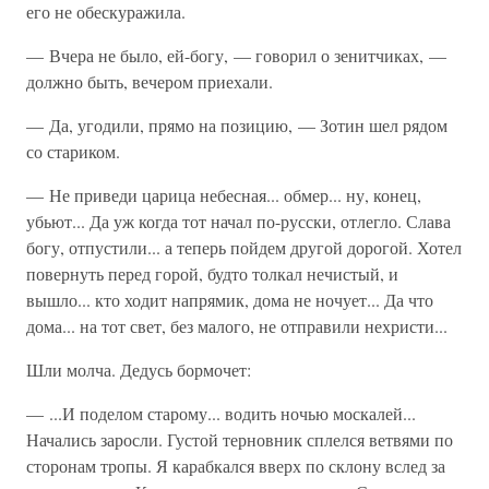
его не обескуражила.
— Вчера не было, ей-богу, — говорил о зенитчиках, —
должно быть, вечером приехали.
— Да, угодили, прямо на позицию, — Зотин шел рядом
со стариком.
— Не приведи царица небесная... обмер... ну, конец,
убьют... Да уж когда тот начал по-русски, отлегло. Слава
богу, отпустили... а теперь пойдем другой дорогой. Хотел
повернуть перед горой, будто толкал нечистый, и
вышло... кто ходит напрямик, дома не ночует... Да что
дома... на тот свет, без малого, не отправили нехристи...
Шли молча. Дедусь бормочет:
— ...И поделом старому... водить ночью москалей...
Начались заросли. Густой терновник сплелся ветвями по
сторонам тропы. Я карабкался вверх по склону вслед за