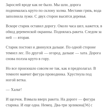
Зарослей вроде как не было. Мы шли, дорога
поднималась круто по склону холма. Местами грязь, вода
заполнила лужи. С двух сторон высятся деревья.
Вскоре старик оставил дорогу. Около часа шел, кажется, в
обход деревенской окраины. Поднялась ракета. Следом за
ней — вторая.
Старик постоял и двинулся дальше. По одной стороне
темнел лес. По другой — огород, дальше — хата. Дорога
снова ползла круто в гору.
Но все произошло совсем не так, как я предполагал. В
темноте маячит фигура проводника. Хрустнула под
ногой ветка.
— Хальт!
И щелчок. Взмыла вверх ракета. На дороге — фигура
старика. И еще одна. Немец. Два-три эрликона[36] с