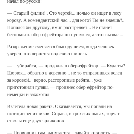
начал по-русски:
— Старый филин!.. Сто чертей... ночью он ищет в лесу
корову. А комендантский час... для кого? Ты не знаешь?..
Попался бы другому, вмиг расстреляет... Не станет
беспокоить обер-ефрейтора по пустякам, а этот вызвал...
Раздражение сменяется благодушием, когда человек
уверен, что вернется под свою шинель.
— ...убирайся, — продолжал обер-ефрейтор. — Куда ты?
Цюрюк... обратно в деревню... не то отправишься вслед
за коровой... верно, расторопные ребята... уже
приготовили гуляш, — произнес обер-ефрейтор по-
немецки и захохотал.
Взлетела новая ракета. Оказывается, мы попали на
позиции зенитчиков. Справа, в трехстах шагах, торчат
стволы еще двух эрликонов.
— Проводник сам выпутается... давайте отходить, —