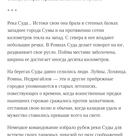
* * *
Река Суда... Истоки свои она брала в степных балках
западнее города Сумы и на протяжении сотни
километров текла на запад. С севера в нее впадают
небольшие речки. В Ромнах Суда делает поворот на юг,
раздваивает свое русло. Пойма местами заболочена,
ширина ее достигает иногда десятка километров.
На берегах Суды давно селились люди. Лубны, Лохвица,
Ромны, Недригайлов — эти и другие прибрежные
городки упоминаются в старых летописях,
повествующих о времени, когда воинственные предки
нынешних горожан сражались против захватчиков,
отстаивая свою волю и обычаи, когда казацкая удаль и
мужество ставились превыше всего на свете.
Немецкое командование избрало рубеж реки Суды для
встречи своих танковых дивизий по ряду соображений.