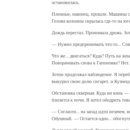
остановилась.
Пленные, наконец, прошли. Машины с
Голова колонны скрылась где-то на юг
Дождь перестал. Пронимала дрожь. Зо
— Нужно предпринимать что-то... Совс
Что же... двигаться? Куда? Путь на зап
Поворачивать снова к Гапоновке? Нет..
Зотин продолжал наблюдение. Я переб
выкурил свою долю сигарет, и Кузнецо
Обстановка скверная. Куда ни кинь — 
близится к ночи. Я хотел ободрить то
— Согласен... на запад идти незачем, в
Обушный. — Остается одно... обогнут
Дымя козьей ножкой, Кузнецов сказал: