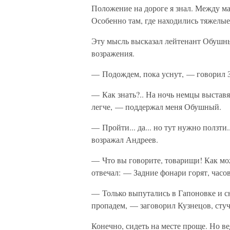
Положение на дороге я знал. Между ма
Особенно там, где находились тяжелые
Эту мысль высказал лейтенант Обушный
возражения.
— Подождем, пока уснут, — говорил Зо
— Как знать?.. На ночь немцы выставят 
легче, — поддержал меня Обушный.
— Пройти... да... но тут нужно ползти..
возражал Андреев.
— Что вы говорите, товарищи! Как м
отвечал: — Задние фонари горят, часовые
— Только выпутались в Гапоновке и сн
пропадем, — заговорил Кузнецов, стуч
Конечно, сидеть на месте проще. Но в