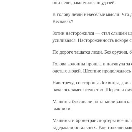
они вели, закончился неудачей.
В голову лезли невеселые мысли. Что 
Веславах?
Зотин насторожился — стал слышен шу
усиливался. Настороженность вскоре с
По дороге тащатся люди. Без оружия, б
Голова колонны прошла и потянула за
одетых людей. Шествие продолжалось 
Навстречу, со стороны Лохвицы, дви
началось замешательство. Шеренги смя
Машины буксовали, останавливались. 
выкрики.
Машины и бронетранспортеры все шли 
задержали остальных. Уже толкали маш