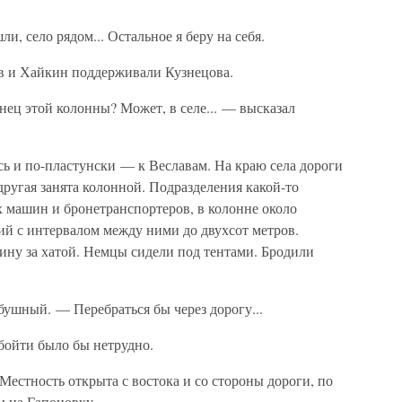
, село рядом... Остальное я беру на себя.
в и Хайкин поддерживали Кузнецова.
онец этой колонны? Может, в селе... — высказал
ь и по-пластунски — к Веславам. На краю села дороги
другая занята колонной. Подразделения какой-то
 машин и бронетранспортеров, в колонне около
й с интервалом между ними до двухсот метров.
ну за хатой. Немцы сидели под тентами. Бродили
шный. — Перебраться бы через дорогу...
бойти было бы нетрудно.
Местность открыта с востока и со стороны дороги, по
 на Гапоновку.