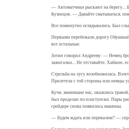
— Автоматчики рыскают на берегу... 
Кузнецов. — Давайте сматываться, пок
Все поминутно оглядывались. Был слы
Первыми перебежали дорогу Обушный 
все остальные.
Зотин говорил Андрееву: — Немец броси
зажигалки... Не отставайте, Хайкин, е
Стрельба на лугу возобновилась. Взлет
Прилетела с той стороны или немцы у
Кучи, манившие нас, оказались травой
был проделан по-пластунски. Пары рас
грейдере снова появились машины.
— Будем ждать или перевалим? — спро
Солома промокла, как моя палатка. Зо