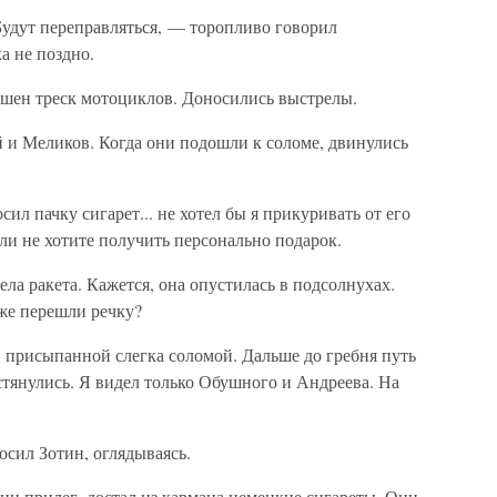
Будут переправляться, — торопливо говорил
а не поздно.
шен треск мотоциклов. Доносились выстрелы.
и Меликов. Когда они подошли к соломе, двинулись
л пачку сигарет... не хотел бы я прикуривать от его
сли не хотите получить персонально подарок.
ела ракета. Кажется, она опустилась в подсолнухах.
же перешли речку?
, присыпанной слегка соломой. Дальше до гребня путь
тянулись. Я видел только Обушного и Андреева. На
сил Зотин, оглядываясь.
тин прилег, достал из кармана немецкие сигареты. Они