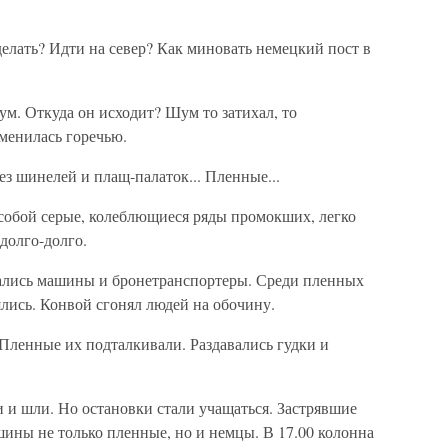
делать? Идти на север? Как миновать немецкий пост в
м. Откуда он исходит? Шум то затихал, то
менилась горечью.
ез шинелей и плащ-палаток... Пленные...
 собой серые, колеблющиеся ряды промокших, легко
долго-долго.
гались машины и бронетранспортеры. Среди пленных
лись. Конвой сгонял людей на обочину.
Пленные их подталкивали. Раздавались гудки и
и шли. Но остановки стали учащаться. Застрявшие
ины не только пленные, но и немцы. В 17.00 колонна