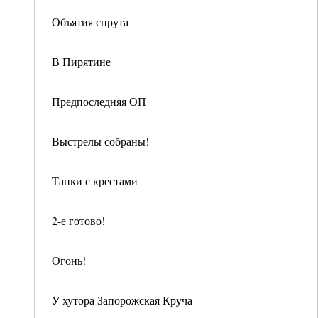
Объятия спрута
В Пирятине
Предпоследняя ОП
Выстрелы собраны!
Танки с крестами
2-е готово!
Огонь!
У хутора Запорожская Круча