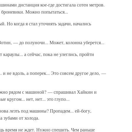
шинами дистанция кое-где достигала сотен метров.
 броневики. Можно попытаться...
. Но когда я стал уточнять задачи, начались
тин, — до полуночи... Может, колонна уберется...
караулы... а сейчас, пока не улеглись, пройти
. и не вдоль, а поперек... Это совсем другое дело, —
ожно рядом с машиной? — спрашивал Хайкин и
 кругом... нет, нет... это глупо...
ова лезть под машины? Пропадем... ей-богу,
а зубами от холода.
едь время не ждет. Нужно спешить. Чем раньше