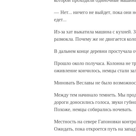
— Нет... ничего не выйдет, пока они 
едет...
Из-за хат выкатила машина с кухней. З
размокла. Почему же не двигается кол
В дальнем конце деревни простучала о
Прошло около получаса. Колонна не тр
оживление кончилось, немцы стали зал
Миновать Веславы не было возможност
Между тем начинало темнеть. Мы продв
дороги доносились голоса, звуки губ
Похоже, немцы собирались ночевать.
Местность на севере Гапоновки контро
Ожидать, пока откроется путь на запад?