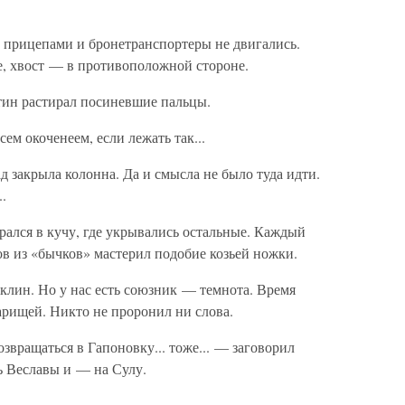
 прицепами и бронетранспортеры не двигались.
е, хвост — в противоположной стороне.
тин растирал посиневшие пальцы.
ем окоченеем, если лежать так...
ад закрыла колонна. Да и смысла не было туда идти.
.
рался в кучу, где укрывались остальные. Каждый
в из «бычков» мастерил подобие козьей ножки.
клин. Но у нас есть союзник — темнота. Время
варищей. Никто не проронил ни слова.
озвращаться в Гапоновку... тоже... — заговорил
ь Веславы и — на Сулу.