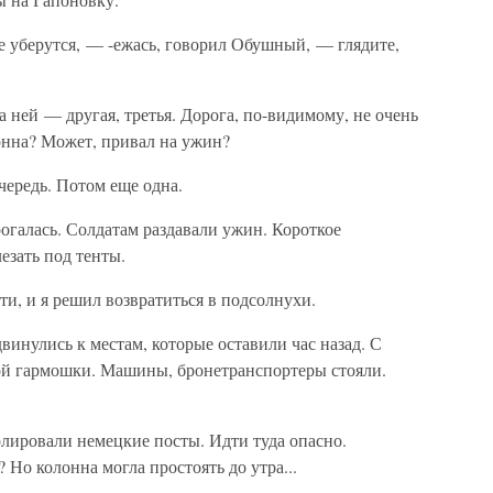
не уберутся, — -ежась, говорил Обушный, — глядите,
а ней — другая, третья. Дорога, по-видимому, не очень
онна? Может, привал на ужин?
чередь. Потом еще одна.
огалась. Солдатам раздавали ужин. Короткое
езать под тенты.
и, и я решил возвратиться в подсолнухи.
инулись к местам, которые оставили час назад. С
ной гармошки. Машины, бронетранспортеры стояли.
лировали немецкие посты. Идти туда опасно.
 Но колонна могла простоять до утра...