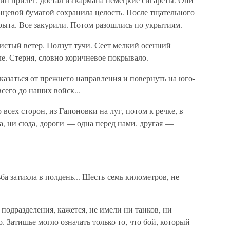
нцевой бумагой сохранила целость. После тщательного
рыта. Все закурили. Потом разошлись по укрытиям.
истый ветер. Ползут тучи. Сеет мелкий осенний
е. Стерня, словно коричневое покрывало.
тказаться от прежнего направления и повернуть на юго-
всего до наших войск...
 всех сторон, из Гапоновки на луг, потом к речке, в
а, ни сюда, дороги — одна перед нами, другая —
ьба затихла в полдень... Шесть-семь километров, не
подразделения, кажется, не имели ни танков, ни
 Затишье могло означать только то, что бой, который