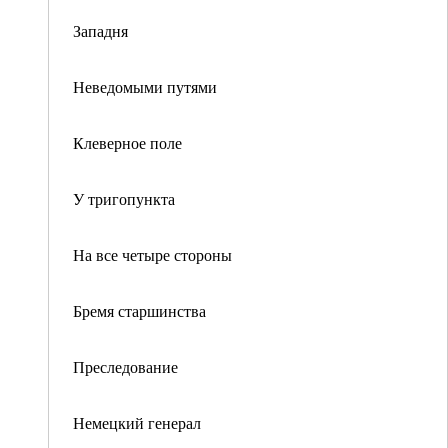
Западня
Неведомыми путями
Клеверное поле
У тригопункта
На все четыре стороны
Бремя старшинства
Преследование
Немецкий генерал