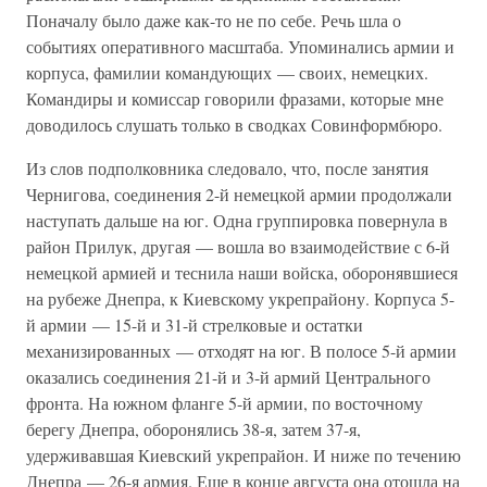
Поначалу было даже как-то не по себе. Речь шла о
событиях оперативного масштаба. Упоминались армии и
корпуса, фамилии командующих — своих, немецких.
Командиры и комиссар говорили фразами, которые мне
доводилось слушать только в сводках Совинформбюро.
Из слов подполковника следовало, что, после занятия
Чернигова, соединения 2-й немецкой армии продолжали
наступать дальше на юг. Одна группировка повернула в
район Прилук, другая — вошла во взаимодействие с 6-й
немецкой армией и теснила наши войска, оборонявшиеся
на рубеже Днепра, к Киевскому укрепрайону. Корпуса 5-
й армии — 15-й и 31-й стрелковые и остатки
механизированных — отходят на юг. В полосе 5-й армии
оказались соединения 21-й и 3-й армий Центрального
фронта. На южном фланге 5-й армии, по восточному
берегу Днепра, оборонялись 38-я, затем 37-я,
удерживавшая Киевский укрепрайон. И ниже по течению
Днепра — 26-я армия. Еще в конце августа она отошла на