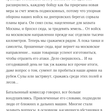
расширились, каждому бойцу как бы прирезана новая
мера за счет земель подмосковных, потому что упорная
оборона наших войск на днепровских берегах сорвала
планы врага. Он снял силы, нацеленные для захвата
Москвы, и бросил сюда, за тридевять земель... От войск
на московском направлении прежде нас отделяли тысячи
километров. Теперь мы сражаемся рядом. А пока танки и
самолеты, брошенные сюда, враг вернет на московское
направление... наши товарищи успеют изготовиться,
чтобы отразить его атаки. Дело свершилось... И на
сегодняшний день не так уж важны все прочие итоги,
даже вопрос о том, сумеют ли пробиться наши армии на
рубеж Сулы или застрянут, сражаясь среди этих полей и
лесов...
Батальонный комиссар говорил, все больше
воодушевляясь. Привлеченные его словами, подходили
люди от ближних и дальних машин. Многие стали
задавать вопросы, в основном, касавшиеся обстановки в