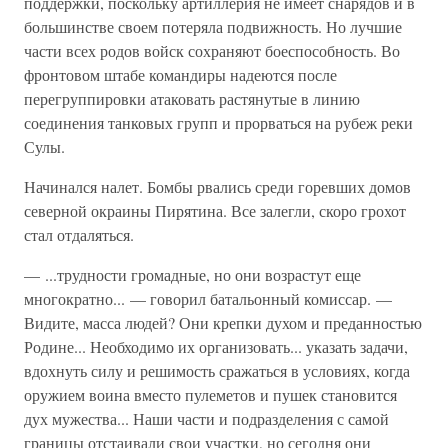
поддержки, поскольку артиллерия не имеет снарядов и в
большинстве своем потеряла подвижность. Но лучшие
части всех родов войск сохраняют боеспособность. Во
фронтовом штабе командиры надеются после
перегруппировки атаковать растянутые в линию
соединения танковых групп и прорваться на рубеж реки
Сулы.
Начинался налет. Бомбы рвались среди горевших домов
северной окраины Пирятина. Все залегли, скоро грохот
стал отдаляться.
— ...трудности громадные, но они возрастут еще
многократно... — говорил батальонный комиссар. —
Видите, масса людей? Они крепки духом и преданностью
Родине... Необходимо их организовать... указать задачи,
вдохнуть силу и решимость сражаться в условиях, когда
оружием воина вместо пулеметов и пушек становится
дух мужества... Наши части и подразделения с самой
границы отстаивали свои участки, но сегодня они