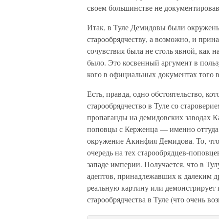
своем большинстве не документирова
Итак, в Туле Демидовы были окружен
старообрядчеству, а возможно, и прин
сочувствия была не столь явной, как н
было. Это косвенный аргумент в польз
кого в официальных документах того
Есть, правда, одно обстоятельство, кот
старообрядчество в Туле со старовери
пропаганды на демидовских заводах К
поповцы с Керженца — именно оттуда
окружение Акинфия Демидова. То, что 
очередь на тех старообрядцев-поповце
западе империи. Получается, что в Тул
адептов, принадлежавших к далеким др
реальную картину или демонстрирует 
старообрядчества в Туле (что очень в