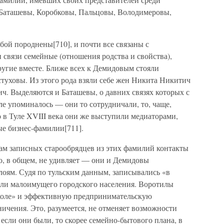
 Баташевы, Коробковы, Пальцовы, Володимеровы,
ой породнены[710], и почти все связаны с
связи семейные (отношения родства и свойства),
ругие вместе. Ближе всех к Демидовым стояли
туховы. Из этого рода взяли себе жен Никита Никитич
. Выделяются и Баташевы, о давних связях которых с
 упоминалось — они то сотрудничали, то, чаще,
в Туле XVIII века они же выступили медиаторами,
ые бизнес-фамилии[711].
нам записных старообрядцев из этих фамилий контакты
, в общем, не удивляет — они и Демидовы
оям. Судя по тульским данным, записывались «в
ли малоимущего городского населения. Воротилы
сколе» и эффективную предпринимательскую
ичения. Это, разумеется, не отменяет возможности
если они были, то скорее семейно-бытового плана, в