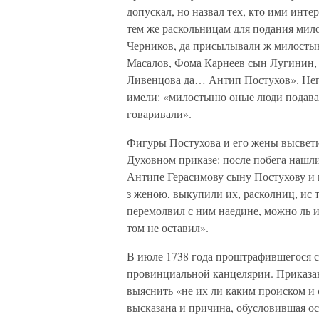
допускал, но назвал тех, кто ими инт
тем же раскольницам для подания мил
Черников, да присылывали ж милосты
Масалов, Фома Карнеев сын Лугинин, 
Ливенцова да… Антип Постухов». Неп
имели: «милостыню оные люди подавал
говаривали».
Фигуры Постухова и его жены высвети
Духовном приказе: после побега нашл
Антипе Герасимову сыну Постухову и 
з женою, выкупили их, расколниц, ис 
перемолвил с ним наедине, можно ль их
том не оставил».
В июле 1738 года проштрафившегося сл
провинциальной канцелярии. Приказан
выяснить «не их ли каким происком и
высказана и причина, обусловившая ос