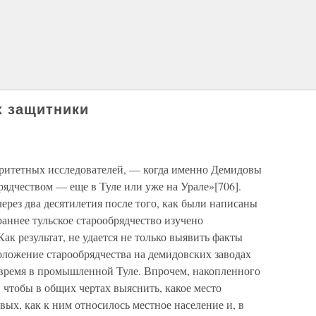
х защитники
оритетных исследователей, — когда именно Демидовы
рядчеством — еще в Туле или уже на Урале»[706].
через два десятилетия после того, как были написаны
раннее тульское старообрядчество изучено
ак результат, не удается не только выявить факты
оложение старообрядчества на демидовских заводах
о время в промышленной Туле. Впрочем, накопленного
 чтобы в общих чертах выяснить, какое место
ых, как к ним относилось местное население и, в