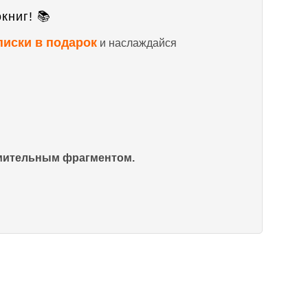
книг! 📚
писки в подарок
и наслаждайся
омительным фрагментом.