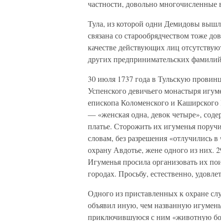
частности, довольно многочисленные 
Тула, из которой одни Демидовы вышли
связана со старообрядчеством тоже до
качестве действующих лиц отсутствую
других предпринимательских фамилий
30 июля 1737 года в Тульскую прови
Успенского девичьего монастыря игум
епископа Коломенского и Каширского
— «женская одна, девок четыре», соде
платье. Сторожить их игуменья поручи
словам, без разрешения «отлучились в
охрану Авдотье, жене одного из них. 2
Игуменья просила организовать их по
городах. Просьбу, естественно, удовле
Одного из приставленных к охране сл
объявил иную, чем названную игуменье
приключившуюся с ним «животную боле