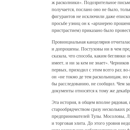
ж расколники». Подозрительное пись
получается, послано оно не было, толь
фигурантов не исключили даже еписко
просьбе узниц он к «архиерею прошен
пристрастием) приказано было провест
Провинциальная канцелярия отчиталас
и допрошены. Постуховы ни в чем пре
сказала, что способа, каким беглянки о
имеет, и ни за кем не знает». Черников
первых, приходил с этим всего раз; во
он «не токмо де тем раскольницам, но 
бы расследованию, не сообщил. Чем з
документы относятся к тому же декабрю
Эта история, в общем вполне рядовая,
старообрядчеством сразу нескольких 
предпринимателей Тулы. Мосоловы, 
и торговая элита. До этого уровня не
ним нескольких небезразличных нам ф