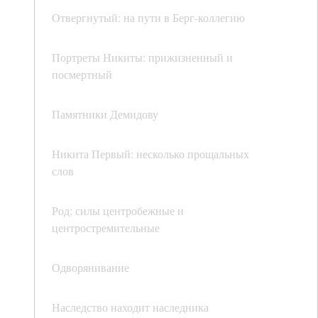
Отвергнутый: на пути в Берг-коллегию
Портреты Никиты: прижизненный и
посмертный
Памятники Демидову
Никита Первый: несколько прощальных
слов
Род: силы центробежные и
центростремительные
Одворянивание
Наследство находит наследника