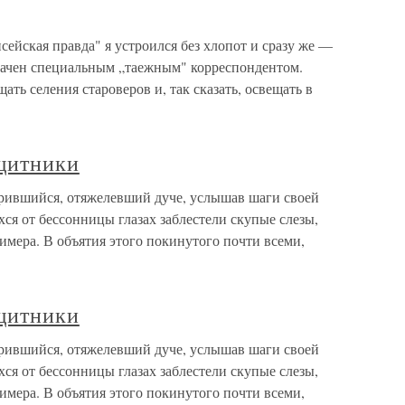
ская правда" я устроился без хлопот и сразу же —
ачен специальным „таежным" корреспондентом.
ть селения староверов и, так сказать, освещать в
ащитники
рившийся, отяжелевший дуче, услышав шаги своей
хся от бессонницы глазах заблестели скупые слезы,
имера. В объятия этого покинутого почти всеми,
ащитники
рившийся, отяжелевший дуче, услышав шаги своей
хся от бессонницы глазах заблестели скупые слезы,
имера. В объятия этого покинутого почти всеми,