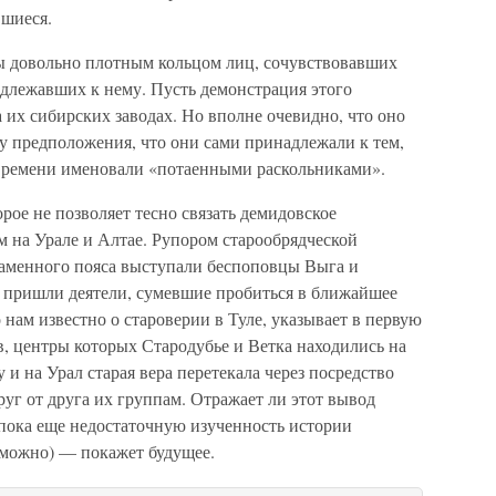
вшиеся.
ы довольно плотным кольцом лиц, сочувствовавших
адлежавших к нему. Пусть демонстрация этого
а их сибирских заводах. Но вполне очевидно, что оно
у предположения, что они сами принадлежали к тем,
 времени именовали «потаенными раскольниками».
орое не позволяет тесно связать демидовское
ем на Урале и Алтае. Рупором старообрядческой
аменного пояса выступали беспоповцы Выга и
 пришли деятели, сумевшие пробиться в ближайшее
нам известно о староверии в Туле, указывает в первую
в, центры которых Стародубье и Ветка находились на
у и на Урал старая вера перетекала через посредство
уг от друга их группам. Отражает ли этот вывод
пока еще недостаточную изученность истории
озможно) — покажет будущее.