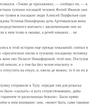
ересовался. «Токмо де прихаживал, — сообщил он, — к
остыни туленин посацкой человек Фотий Иванов сын
ню туляня ж посацкие люди Алексей Перфильев сын
вдова Устинья Никифорова дочь Артемьевская жена
осредственного контакта с заключенными они не
и к ним толко в окошко, а речей никаких… не
лись в этой истории еще прежде показаний, снятых в
и «просителное писмо к тулскому посацкому человеку
к жене ево Пелагее Никифоровой, чтоб они, Постухов
той неволи; и о том бы бил челом епископу и
 отпустить на откуп, и, ежели де можно, то б он их в
ужку отправили в Тулу, передав там для розыска
о было «сыскать» и всех сочувствовавших, дабы
 старанием те раскольницы бежали». Была прямо
обое к ним внимание: они, «может быть, сами таковые