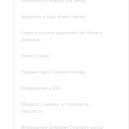
Демидовы на Невьянском заводе
Вживание в Урал. Комиссарство
Семья и тульское домохозяйство Никиты
Демидова
Переезд семьи
Трудная судьба Тульского завода
Возвращение в Тулу
Младшие Сыновья: вступление во
взрослость
Возвращение Демидову Тульского завода