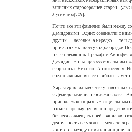
записных старообрядцев старой Тулы:
Лугинины[709].
Почти все эти фамилии были между соб
Демидовыми. Одних соединяли с ними 
других — деловые, а нередко — те и д
причастные к побегу старообрядок Пос
и его племянник Прокофий Акинфиевич
Демидовыми на профессиональном поле
ссорились с Никитой Антюфеевым. Но 
соединявшими все ее наиболее заметн
Характерно, однако, что у известных 
с Демидовыми не прослеживаются. Это
принадлежали к разным социальным сл
раскол» преимущественно представите
бизнеса совмещать пребывание «в ра
деятельность не могли — мешали огран
контактов между ними в принципе, но 