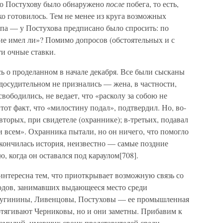
мо Постухову было обнаружено
после
побега, то есть,
ко готовилось. Тем не менее из круга возможных
па — у Постухова предписано было спросить: по
ие имел ли»? Помимо допросов (обстоятельных и с
и очные ставки.
ь о проделанном в начале декабря. Все были сысканы
досудительном не признались — жена, в частности,
свободились, не ведает, что «расколу за собою не
 тот факт, что «милостину подал», подтвердил. Но, во-
-вторых, при свидетеле (охраннике); в-третьих, подавал
и всем». Охранника пытали, но он ничего, что помогло
акончилась история, неизвестно — самые поздние
, когда он оставался под караулом[708].
 интересна тем, что приоткрывает возможную связь со
родов, занимавших выдающееся место среди
Лугинины, Ливенцовы, Постуховы — ее промышленная
дотягивают Черниковы, но и они заметны. Прибавим к
амилий, имевших своих представителей среди