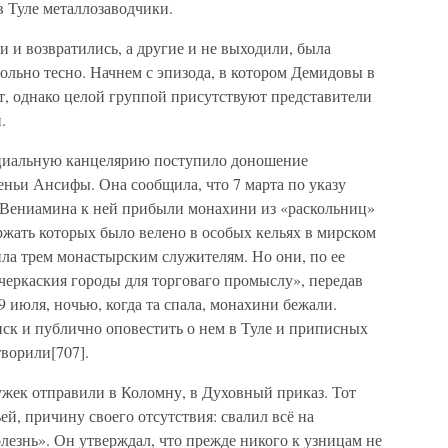
в Туле металлозаводчики.
 и возвратились, а другие и не выходили, была
вольно тесно. Начнем с эпизода, в котором Демидовы в
т, однако целой группой присутствуют представители
.
нциальную канцелярию поступило доношение
еньи Ансифы. Она сообщила, что 7 марта по указу
 Вениамина к ней прибыли монахини из «раскольниц»
ржать которых было велено в особых кельях в мирском
ла трем монастырским служителям. Но они, по ее
 черкаския городы для торговаго промыслу», передав
9 июля, ночью, когда та спала, монахини бежали.
иск и публично оповестить о нем в Туле и приписных
творили[707].
ужек отправили в Коломну, в Духовный приказ. Тот
й, причину своего отсутствия: свалил всё на
знь». Он утверждал, что прежде никого к узницам не