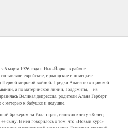
ся 6 марта 1926 года в Нью-Йорке, в районе
 составляли еврейские, ирландские и немецкие
 Первой мировой войной. Предки Алана по отцовской
мынии, а по материнской линии, Голдсмиты, – из
зразилась Великая депрессия, родители Алана Герберт
те с матерью к бабушке и дедушке.
вший брокером на Уолл-стрит, написал книгу «Конец
л ее сыну. В ней говорилось о том, что «Новый курс»
оровлению американской экономики. Гринспен-старший