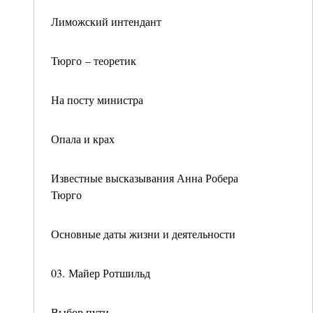
Лиможский интендант
Тюрго – теоретик
На посту министра
Опала и крах
Известные высказывания Анна Робера
Тюрго
Основные даты жизни и деятельности
03. Майер Ротшильд
Выбор пути