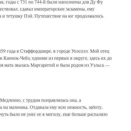
годы с 731 по 744-й были наполнены для Ду Фу
ствовал, сдавал императорские экзамены, ему
ца и тетушку Пэй. Путешествие на юг продолжалось
1859 года в Стаффордшире, в городе Уолсолл. Мой отец
в Каннок-Чейз, одними из первых в округе, здесь их до
я мать звалась Маргаритой и была родом из Уэльса —
ленно, с трудом поправлялась она, а
 на мальчика. Отдавала ему всю нежность, заботу,
чуть было не унес ее в могилу, еще больше распаляло