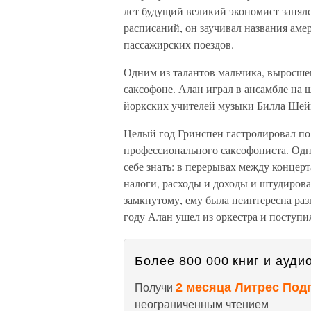
лет будущий великий экономист заня
расписаний, он заучивал названия аме
пассажирских поездов.
Одним из талантов мальчика, выросшег
саксофоне. Алан играл в ансамбле на 
йоркских учителей музыки Билла Шей
Целый год Гринспен гастролировал по 
профессионального саксофониста. Одн
себе знать: в перерывах между концер
налоги, расходы и доходы и штудиров
замкнутому, ему была неинтересна раз
году Алан ушел из оркестра и поступ
Более 800 000 книг и аудио
2 месяца Литрес Под
Получи
неограниченным чтением