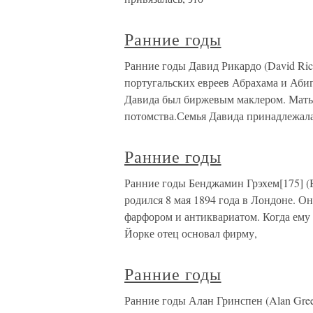
Ранние годы
Ранние годы Давид Рикардо (David Rica
португальских евреев Абрахама и Абиг
Давида был биржевым маклером. Мать
потомства.Семья Давида принадлежала
Ранние годы
Ранние годы Бенджамин Грэхем[175] (B
родился 8 мая 1894 года в Лондоне. О
фарфором и антиквариатом. Когда ему
Йорке отец основал фирму,
Ранние годы
Ранние годы Алан Гринспен (Alan Gree