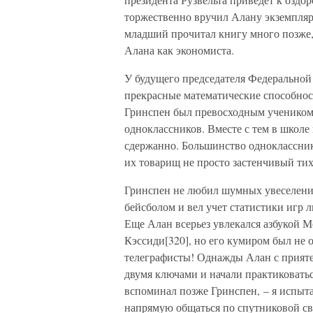
торжественно вручил Алану экземпляр
младший прочитал книгу много позже, 
Алана как экономиста.
У будущего председателя Федеральной
прекрасные математические способност
Гринспен был превосходным учеником,
одноклассников. Вместе с тем в школе
сдержанно. Большинство одноклассник
их товарищ не просто застенчивый тих
Гринспен не любил шумных увеселений
бейсболом и вел учет статистики игр
Еще Алан всерьез увлекался азбукой 
Кэссиди[320], но его кумиром был не
телеграфисты! Однажды Алан с прият
двумя ключами и начали практиковатьс
вспоминал позже Гринспен, – я испыта
напрямую общаться по спутниковой свя