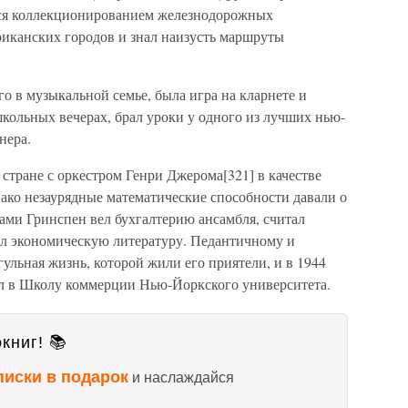
лся коллекционированием железнодорожных
риканских городов и знал наизусть маршруты
о в музыкальной семье, была игра на кларнете и
школьных вечерах, брал уроки у одного из лучших нью-
нера.
стране с оркестром Генри Джерома[321] в качестве
ако незаурядные математические способности давали о
тами Гринспен вел бухгалтерию ансамбля, считал
ал экономическую литературу. Педантичному и
гульная жизнь, которой жили его приятели, и в 1944
ил в Школу коммерции Нью-Йоркского университета.
книг! 📚
писки в подарок
и наслаждайся