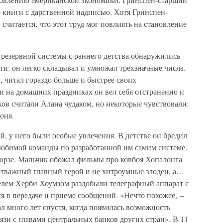
 книги с дарственной надписью. Хотя Гринспен-
считается, что этот труд мог повлиять на становление
 резервной системы с раннего детства обнаружились
и: он легко складывал и умножал трехзначные числа.
 читал гораздо больше и быстрее своих
 и на домашних праздниках он вел себя отстраненно и
ов считали Алана чудаком, но некоторые чувствовали:
оня.
, у него были особые увлечения. В детстве он бредил
 любимой команды по разработанной им самим системе.
Морзе. Мальчик обожал фильмы про ковбоя Хопалонга
 отважный главный герой и не хитроумные злодеи, а…
елем Херби Хоумзом раздобыли телеграфный аппарат с
я в передаче и приеме сообщений. «Нечто похожее, –
л много лет спустя, когда появилась возможность
зи с главами центральных банков других стран». В 11