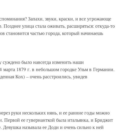
споминания? Запахи, звуки, краски, и все угрожающе
р. Позднее улица стала оживать, расширяться: откуда-то
цов становится частью города, который начинаешь
му суждено было навсегда изменить наши
4 марта 1879 г. в небольшом городке Ульм в Германии.
енная Кох) – очень расстроились, увидев
ерез руки нескольких нянь, и ее ранние годы можно
. Первой ее гувернанткой была итальянка, и Бриджит
е. Девушка называла ее Доди и очень сильно к ней