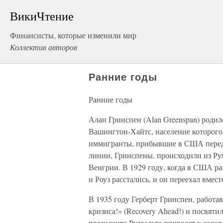
ВикиЧтение
Финансисты, которые изменили мир
Коллектив авторов
Ранние годы
Ранние годы
Алан Гринспен (Alan Greenspan) родил
Вашингтон-Хайтс, население которого
иммигранты, прибывшие в США перед
линии, Гринспены, происходили из Ру
Венгрии. В 1929 году, когда в США ра
и Роуз расстались, и он переехал вмес
В 1935 году Герберт Гринспен, работа
кризиса!» (Recovery Ahead!) и посвяти
президента Рузвельта приведет к озд