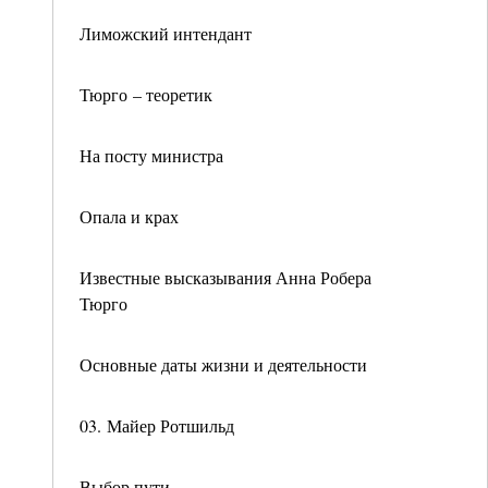
Лиможский интендант
Тюрго – теоретик
На посту министра
Опала и крах
Известные высказывания Анна Робера
Тюрго
Основные даты жизни и деятельности
03. Майер Ротшильд
Выбор пути