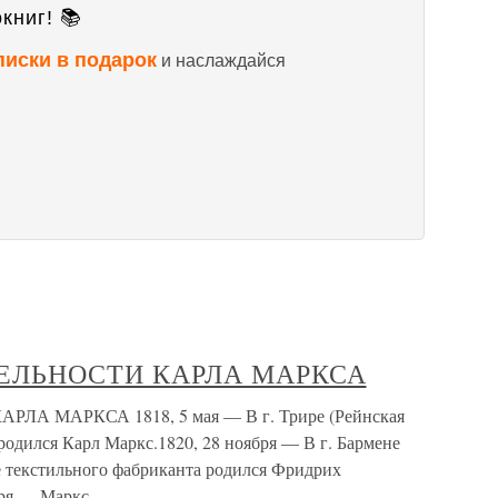
книг! 📚
писки в подарок
и наслаждайся
ЕЛЬНОСТИ КАРЛА МАРКСА
 МАРКСА 1818, 5 мая — В г. Трире (Рейнская
родился Карл Маркс.1820, 28 ноября — В г. Бармене
е текстильного фабриканта родился Фридрих
бря — Маркс