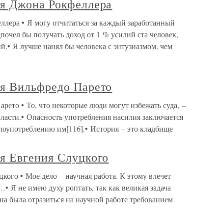
я Джона Рокфеллера
лера • Я могу отчитаться за каждый заработанный
почел бы получать доход от 1 % усилий ста человек,
й.• Я лучше нанял бы человека с энтузиазмом, чем
я Вильфредо Парето
ето • То, что некоторые люди могут избежать суда, –
ласти.• Опасность употребления насилия заключается
 злоупотреблению им[116].• История – это кладбище
я Евгения Слуцкого
ого • Мое дело – научная работа. К этому влечет
…• Я не имею духу роптать, так как великая задача
а была отразиться на научной работе требованием