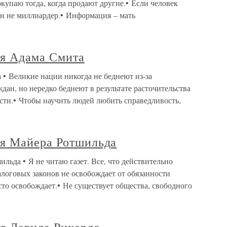
окупаю тогда, когда продают другие.• Если человек
 он не миллиардер.• Информация – мать
я Адама Смита
• Великие нации никогда не беднеют из-за
дан, но нередко беднеют в результате расточительства
сти.• Чтобы научить людей любить справедливость,
я Майера Ротшильда
ьда • Я не читаю газет. Все, что действительно
алоговых законов не освобождает от обязанности
сто освобождает.• Не существует общества, свободного