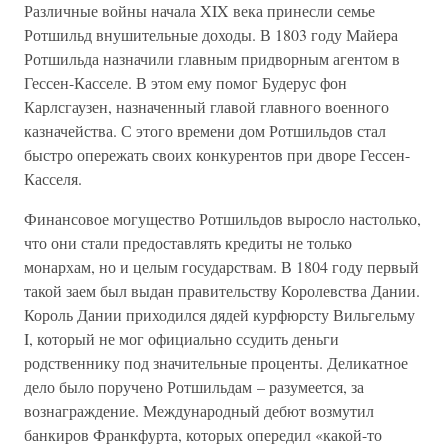
Различные войны начала XIX века принесли семье
Ротшильд внушительные доходы. В 1803 году Майера
Ротшильда назначили главным придворным агентом в
Гессен-Касселе. В этом ему помог Будерус фон
Карлсгаузен, назначенный главой главного военного
казначейства. С этого времени дом Ротшильдов стал
быстро опережать своих конкурентов при дворе Гессен-
Касселя.
Финансовое могущество Ротшильдов выросло настолько,
что они стали предоставлять кредиты не только
монархам, но и целым государствам. В 1804 году первый
такой заем был выдан правительству Королевства Дании.
Король Дании приходился дядей курфюрсту Вильгельму
I, который не мог официально ссудить деньги
родственнику под значительные проценты. Деликатное
дело было поручено Ротшильдам – разумеется, за
вознаграждение. Международный дебют возмутил
банкиров Франкфурта, которых опередил «какой-то