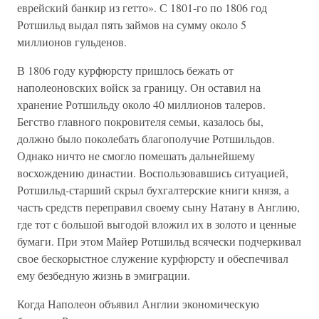
еврейский банкир из гетто». С 1801-го по 1806 год
Ротшильд выдал пять займов на сумму около 5
миллионов гульденов.
В 1806 году курфюрсту пришлось бежать от
наполеоновских войск за границу. Он оставил на
хранение Ротшильду около 40 миллионов талеров.
Бегство главного покровителя семьи, казалось бы,
должно было поколебать благополучие Ротшильдов.
Однако ничто не смогло помешать дальнейшему
восхождению династии. Воспользовавшись ситуацией,
Ротшильд-старший скрыл бухгалтерские книги князя, а
часть средств переправил своему сыну Натану в Англию,
где тот с большой выгодой вложил их в золото и ценные
бумаги. При этом Майер Ротшильд всячески подчеркивал
свое бескорыстное служение курфюрсту и обеспечивал
ему безбедную жизнь в эмиграции.
Когда Наполеон объявил Англии экономическую