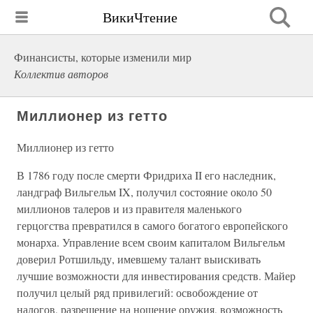
ВикиЧтение
Финансисты, которые изменили мир
Коллектив авторов
Миллионер из гетто
Миллионер из гетто
В 1786 году после смерти Фридриха II его наследник,
ландграф Вильгельм IX, получил состояние около 50
миллионов талеров и из правителя маленького
герцогства превратился в самого богатого европейского
монарха. Управление всем своим капиталом Вильгельм
доверил Ротшильду, имевшему талант выискивать
лучшие возможности для инвестирования средств. Майер
получил целый ряд привилегий: освобождение от
налогов, разрешение на ношение оружия, возможность