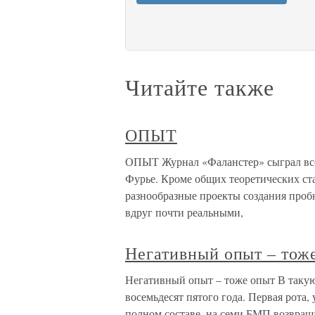
Читайте также
ОПЫТ
ОПЫТ Журнал «Фаланстер» сыграл все
Фурье. Кроме общих теоретических ста
разнообразные проекты создания пробн
вдруг почти реальными,
Негативный опыт – тож
Негативный опыт – тоже опыт В такую 
восемьдесят пятого года. Первая рота,
полном составе, на семи БМП возвраща