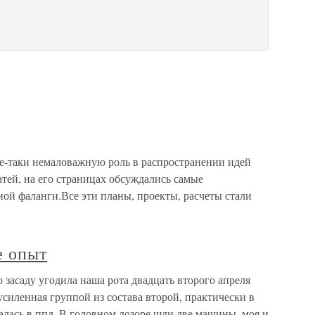
-таки немаловажную роль в распространении идей
тей, на его страницах обсуждались самые
ой фаланги.Все эти планы, проекты, расчеты стали
е опыт
засаду угодила наша рота двадцать второго апреля
 усиленная группой из состава второй, практически в
лась в ппд. В головном дозоре шли две машины, моя и