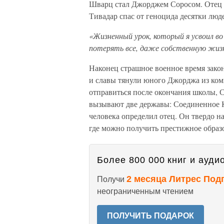
Шварц стал Джорджем Соросом. Отец б
Тивадар спас от геноцида десятки люд
«Жизненный урок, который я усвоил в
потерять все, даже собственную жизн
Наконец страшное военное время зак
и славы тянули юного Джорджа из ком
отправиться после окончания школы, С
вызывают две державы: Соединенное 
человека определил отец. Он твердо н
где можно получить престижное образ
Более 800 000 книг и аудио
2 месяца Литрес Под
Получи
неограниченным чтением
ПОЛУЧИТЬ ПОДАРОК