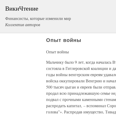
ВикиЧтение
Финансисты, которые изменили мир
Коллектив авторов
Опыт войны
Опыт войны
Мальчику было 9 лет, когда началась В
состояла в Гитлеровской коалиции и д
годы войны венгерским евреям удавало
войска оккупировали Венгрию и начал
500 тысяч цыган и евреев были отправл
продал всю принадлежавшую семье нед
подвал с прочными каменными стенами
распродать капитал, – вспоминал Соро
голова”». Распродав имущество, Тивад