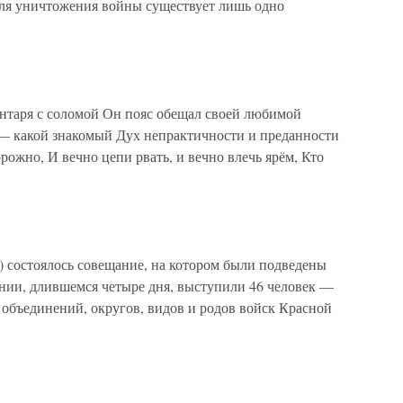
для уничтожения войны существует лишь одно
янтаря с соломой Он пояс обещал своей любимой
й — какой знакомый Дух непрактичности и преданности
орожно, И вечно цепи рвать, и вечно влечь ярём, Кто
) состоялось совещание, на котором были подведены
нии, длившемся четыре дня, выступили 46 человек —
бъединений, округов, видов и родов войск Красной