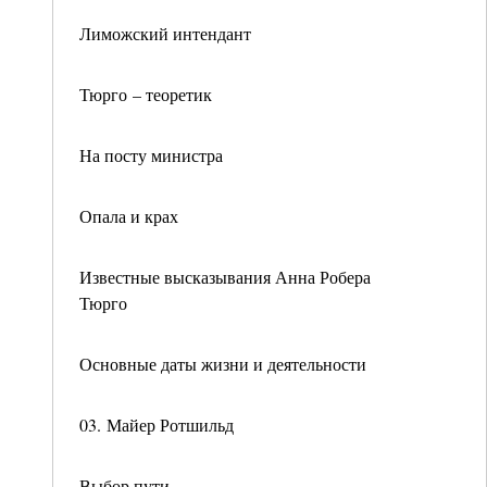
Лиможский интендант
Тюрго – теоретик
На посту министра
Опала и крах
Известные высказывания Анна Робера
Тюрго
Основные даты жизни и деятельности
03. Майер Ротшильд
Выбор пути