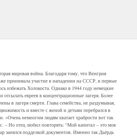
торая мировая война. Благодаря тому, что Венгрия
аже принимала участие в нападении на СССР, в первые
сь избежать Холокоста. Однако в 1944 году немецкие
и отсылать евреев в концентрационные лагеря. Более
ены в лагеря смерти. Глава семейства, не раздумывая,
вижимость и вместе с женой и детьми перебрался в
. «Очень немногим людям хватает храбрости вот так
с. – Но отец любил повторять: “Мой капитал – это моя
ар занялся подделкой документов. Именно так Дьёрдь