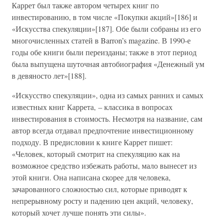
Каррет был также автором четырех книг по
инвестированию, в том числе «Покупки акций»[186] и
«Искусства спекуляции»[187]. Обе были собраны из его
многочисленных статей в Barron’s magazine. В 1990-е
годы обе книги были переизданы; также в этот период
была выпущена шуточная автобиография «Денежный ум
в девяносто лет»[188].
«Искусство спекуляции», одна из самых ранних и самых
известных книг Каррета, – классика в вопросах
инвестирования в стоимость. Несмотря на название, сам
автор всегда отдавал предпочтение инвестиционному
подходу. В предисловии к книге Каррет пишет:
«Человек, который смотрит на спекуляцию как на
возможное средство избежать работы, мало вынесет из
этой книги. Она написана скорее для человека,
зачарованного сложностью сил, которые приводят к
непрерывному росту и падению цен акций, человеку,
который хочет лучше понять эти силы».