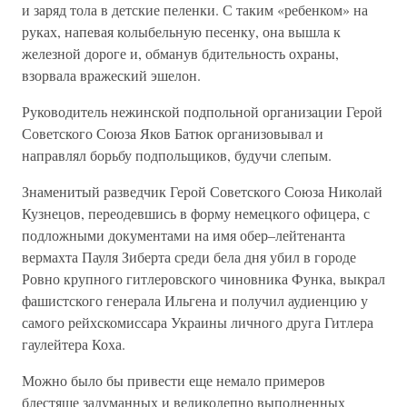
и заряд тола в детские пеленки. С таким «ребенком» на
руках, напевая колыбельную песенку, она вышла к
железной дороге и, обманув бдительность охраны,
взорвала вражеский эшелон.
Руководитель нежинской подпольной организации Герой
Советского Союза Яков Батюк организовывал и
направлял борьбу подпольщиков, будучи слепым.
Знаменитый разведчик Герой Советского Союза Николай
Кузнецов, переодевшись в форму немецкого офицера, с
подложными документами на имя обер–лейтенанта
вермахта Пауля Зиберта среди бела дня убил в городе
Ровно крупного гитлеровского чиновника Функа, выкрал
фашистского генерала Ильгена и получил аудиенцию у
самого рейхскомиссара Украины личного друга Гитлера
гаулейтера Коха.
Можно было бы привести еще немало примеров
блестяще задуманных и великолепно выполненных