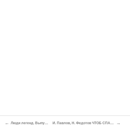
←
→
Люди легенд. Выпуск первый
И. Павлов, Н. Федотов ЧТОБ СПАСТИ ЖИЗНЬ…