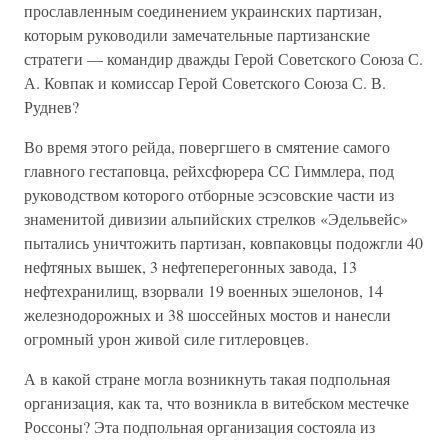
прославленным соединением украинских партизан,
которым руководили замечательные партизанские
стратеги — командир дважды Герой Советского Союза С.
А. Ковпак и комиссар Герой Советского Союза С. В.
Руднев?
Во время этого рейда, повергшего в смятение самого
главного гестаповца, рейхсфюрера СС Гиммлера, под
руководством которого отборные эсэсовские части из
знаменитой дивизии альпийских стрелков «Эдельвейс»
пытались уничтожить партизан, ковпаковцы подожгли 40
нефтяных вышек, 3 нефтеперегонных завода, 13
нефтехранилищ, взорвали 19 военных эшелонов, 14
железнодорожных и 38 шоссейных мостов и нанесли
огромный урон живой силе гитлеровцев.
А в какой стране могла возникнуть такая подпольная
организация, как та, что возникла в витебском местечке
Россоны? Эта подпольная организация состояла из