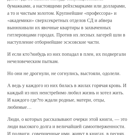
бумажками, а настоящими рейхсмарками или долларами,
а то и чистым золотом. Крупнейшие «профессора» и
«академики» сверхсекретных отделов СД и абвера
вынюхивали их явочные квартиры в захваченных
гитлеровцами городах. Против их лесных лагерей шли в
наступление отборнейшие эсэсовские части.
И если кто?нибудь из них попадал в плен, их подвергали
нечеловеческим пыткам.
Но они не дрогнули, не согнулись, выстояли, одолели.
А ведь у каждого из них билась в жилах горячая кровь. И
каждый из них неистребимо любил жизнь и хотел жить.
И каждого где?то ждали родные, матери, отцы,
любимые…
Люди, о которых рассказывают очерки этой книги, — это
люди высокого долга и величайшей самоотверженности.
И подвиги, совершенные ими, живут в книгах, в песнях,