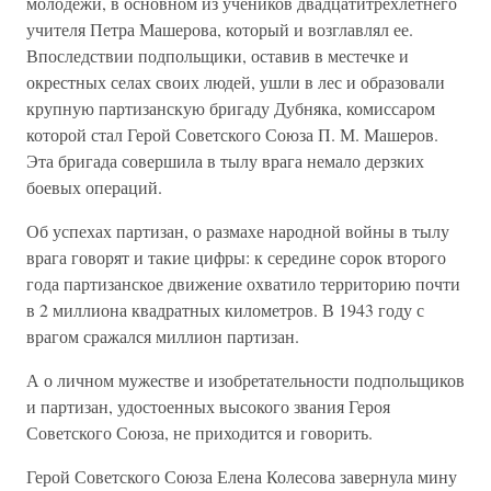
молодежи, в основном из учеников двадцатитрехлетнего
учителя Петра Машерова, который и возглавлял ее.
Впоследствии подпольщики, оставив в местечке и
окрестных селах своих людей, ушли в лес и образовали
крупную партизанскую бригаду Дубняка, комиссаром
которой стал Герой Советского Союза П. М. Машеров.
Эта бригада совершила в тылу врага немало дерзких
боевых операций.
Об успехах партизан, о размахе народной войны в тылу
врага говорят и такие цифры: к середине сорок второго
года партизанское движение охватило территорию почти
в 2 миллиона квадратных километров. В 1943 году с
врагом сражался миллион партизан.
А о личном мужестве и изобретательности подпольщиков
и партизан, удостоенных высокого звания Героя
Советского Союза, не приходится и говорить.
Герой Советского Союза Елена Колесова завернула мину