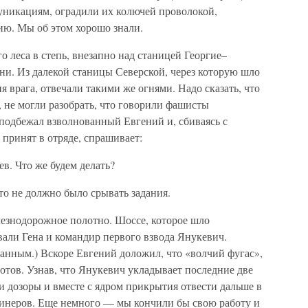
никациям, оградили их колючей проволокой,
ию. Мы об этом хорошо знали.
о леса в степь, внезапно над станицей Георгие–
и. Из далекой станицы Северской, через которую шло
я врага, отвечали такими же огнями. Надо сказать, что
 не могли разобрать, что говорили фашисты
подбежал взволнованный Евгений и, сбиваясь с
 принят в отряде, спрашивает:
в. Что же будем делать?
то не должно было срывать задания.
езнодорожное полотно. Шоссе, которое шло
али Гена и командир первого взвода Янукевич.
анным.) Вскоре Евгений доложил, что «волчий фугас»,
отов. Узнав, что Янукевич укладывает последние две
и дозоры и вместе с ядром прикрытия отвести дальше в
 минеров. Еще немного — мы кончили бы свою работу и