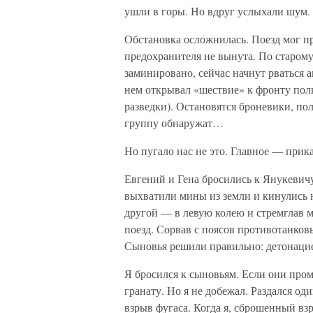
ушли в горы. Но вдруг услыхали шум.
Обстановка осложнилась. Поезд мог п
предохранителя не вынута. По старому
заминировано, сейчас начнут рваться 
нем открывал «шествие» к фронту полк
разведки). Остановятся броневики, пол
группу обнаружат…
Но пугало нас не это. Главное — прика
Евгений и Гена бросились к Янукевич
выхватили мины из земли и кинулись 
другой — в левую колею и стремглав 
поезд. Сорвав с поясов противотанков
Сыновья решили правильно: детонацие
Я бросился к сыновьям. Если они пром
гранату. Но я не добежал. Раздался о
взрыв фугаса. Когда я, сброшенный взр