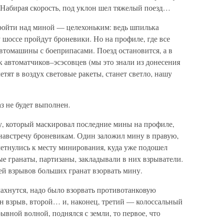
 Набирая скорость, под уклон шел тяжелый поезд…
ройти над миной — целехоньким: ведь шпилька
 шоссе пройдут броневики. Но на профиле, где все
автомашины с боеприпасами. Поезд остановится, а в
 автоматчиков–эсэсовцев (мы это знали из донесения
етят в воздух световые ракеты, станет светло, нашу
з не будет выполнен.
у, который маскировал последние мины на профиле,
навстречу броневикам. Один заложил мину в правую,
метнулись к месту минирования, куда уже подошел
ые гранаты, партизаны, закладывали в них взрыватели.
й взрывов больших гранат взорвать мину.
ахнутся, надо было взорвать противотанковую
дин взрыв, второй… и, наконец, третий — колоссальный
ывной волной, поднялся с земли, то первое, что