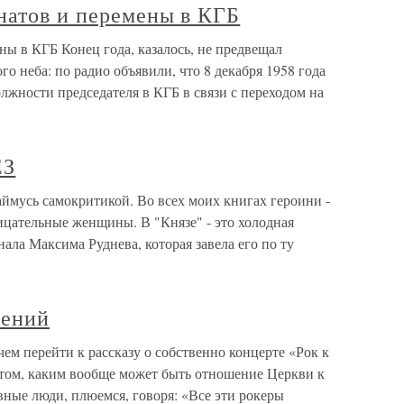
натов и перемены в КГБ
ы в КГБ Конец года, казалось, не предвещал
го неба: по радио объявили, что 8 декабря 1958 года
лжности председателя в КГБ в связи с переходом на
ЕЗ
сь самокритикой. Во всех моих книгах героини -
цательные женщины. В "Князе" - это холодная
ала Максима Руднева, которая завела его по ту
лений
ем перейти к рассказу о собственно концерте «Рок к
о том, каким вообще может быть отношение Церкви к
вные люди, плюемся, говоря: «Все эти рокеры