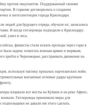
войну против оккупантов. Поддержанный своими
партии. В горкоме договорились о создании
бочих и интеллигенции города Краснодара.
и людей для будущего отряда, обучали их, запасались
тами. И когда гитлеровцы подходили к Краснодару,
ый, ушел в леса.
ссийска, фашисты стали искать проходы через горы в
и была задача: помогать воинам армии и морякам,
ого хребта к Черноморью, расстраивать движение на
цев, используя тактику прошлых партизанских войн.
 стремительные внезапные огневые удары крупным
фронту.
аперы взорвали все мосты на Кубани и на реке Афипс,
, воевали. Гитлеровцы принимали меры для
и подпольщики не давали им этого сделать.