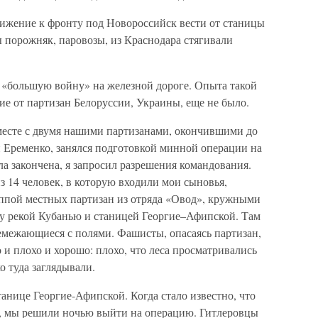
ижение к фронту под Новороссийск вести от станицы
 порожняк, паровозы, из Краснодара стягивали
«большую войну» на железной дороге. Опыта такой
чие от партизан Белоруссии, Украины, еще не было.
месте с двумя нашими партизанами, окончившими до
Еременко, занялся подготовкой минной операции на
ла закончена, я запросил разрешения командования.
з 14 человек, в которую входили мои сыновья,
ппой местных партизан из отряда «Овод», кружными
у рекой Кубанью и станицей Георгие–Афипской. Там
ремежающиеся с полями. Фашисты, опасаясь партизан,
 и плохо и хорошо: плохо, что леса просматривались
о туда заглядывали.
танице Георгие-Афипской. Когда стало известно, что
 мы решили ночью выйти на операцию. Гитлеровцы