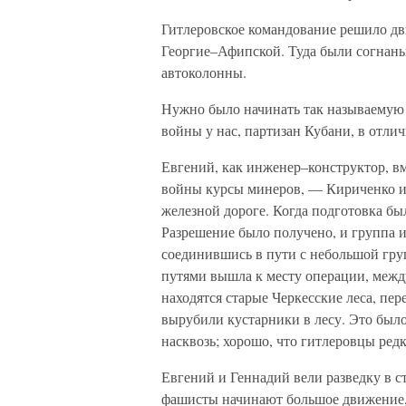
Гитлеровское командование решило дв
Георгие–Афипской. Туда были согнаны
автоколонны.
Нужно было начинать так называемую 
войны у нас, партизан Кубани, в отли
Евгений, как инженер–конструктор, в
войны курсы минеров, — Кириченко и 
железной дороге. Когда подготовка бы
Разрешение было получено, и группа и
соединившись в пути с небольшой гру
путями вышла к месту операции, межд
находятся старые Черкесские леса, пе
вырубили кустарники в лесу. Это было
насквозь; хорошо, что гитлеровцы редк
Евгений и Геннадий вели разведку в с
фашисты начинают большое движение,