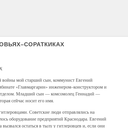
ЫНОВЬЯХ–СОРАТКИКАХ
АХ
й войны мой старший сын, коммунист Евгений
омбинате «Главмаргарин» инженером–конструктором и
 отделом. Младший сын — комсомолец Геннадий —
торая сейчас носит его имя.
итлеровцами. Советские люди отправлялись на
алось оборудование предприятий Краснодара. Евгений
 вызвался остаться в тылу у гитлеровцев и, если они