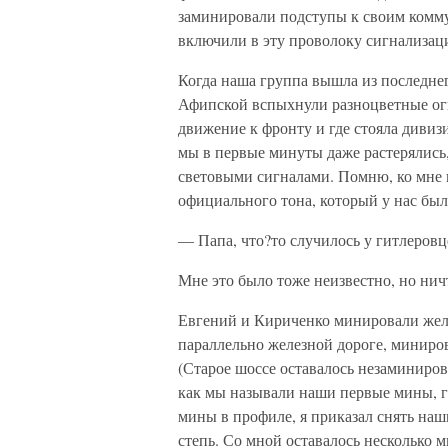
заминировали подступы к своим комму
включили в эту проволоку сигнализац
Когда наша группа вышла из последнег
Афипской вспыхнули разноцветные огн
движение к фронту и где стояла дивизи
мы в первые минуты даже растерялись,
световыми сигналами. Помню, ко мне 
официального тона, который у нас был
— Папа, что?то случилось у гитлеровце
Мне это было тоже неизвестно, но нич
Евгений и Кириченко минировали жел
параллельно железной дороге, миниров
(Старое шоссе оставалось незаминиров
как мы называли наши первые мины, г
мины в профиле, я приказал снять наш
степь. Со мной оставалось несколько