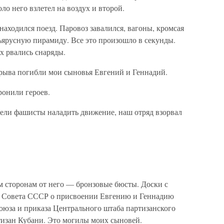
ло него взлетел на воздух и второй.
 находился поезд. Паровоз завалился, вагоны, кромсая
ъярусную пирамиду. Все это произошло в секунды.
х рвались снаряды.
зрыва погибли мои сыновья Евгений и Геннадий.
оронили героев.
пели фашисты наладить движение, наш отряд взорвал
 сторонам от него — бронзовые бюсты. Доски с
о Совета СССР о присвоении Евгению и Геннадию
оюза и приказа Центрального штаба партизанского
изан Кубани. Это могилы моих сыновей.