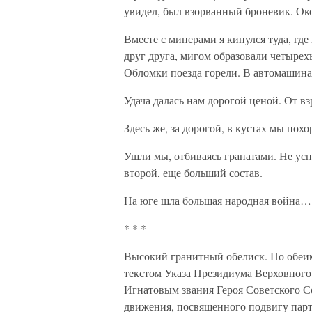
увидел, был взорванный броневик. Око
Вместе с минерами я кинулся туда, где
друг друга, мигом образовали четырех
Обломки поезда горели. В автомашина
Удача далась нам дорогой ценой. От в
Здесь же, за дорогой, в кустах мы пох
Ушли мы, отбиваясь гранатами. Не ус
второй, еще больший состав.
На юге шла большая народная война…
* * *
Высокий гранитный обелиск. По обеим
текстом Указа Президиума Верховног
Игнатовым звания Героя Советского С
движения, посвященного подвигу парт