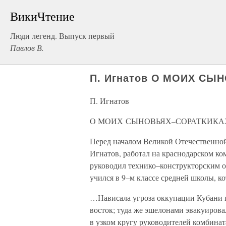
ВикиЧтение
Люди легенд. Выпуск первый
Павлов В.
П. Игнатов О МОИХ С
П. Игнатов
О МОИХ СЫНОВЬЯХ–СОРАТКИК
Перед началом Великой Отечественно
Игнатов, работал на краснодарском к
руководил технико–конструкторским
учился в 9–м классе средней школы, ко
…Нависала угроза оккупации Кубани г
восток; туда же эшелонами эвакуиров
в узком кругу руководителей комбината