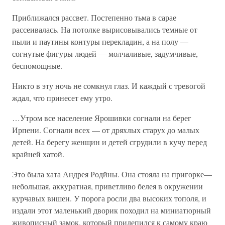
Приближался рассвет. Постепенно тьма в сарае
рассеивалась. На потолке вырисовывались темные от
пыли и паутины контуры перекладин, а на полу —
согнутые фигуры людей — молчаливые, задумчивые,
беспомощные.
Никто в эту ночь не сомкнул глаз. И каждый с тревогой
ждал, что принесет ему утро.
…Утром все население Ярошивки согнали на берег
Ирпени. Согнали всех — от дряхлых старух до малых
детей. На берегу женщин и детей сгрудили в кучу перед
крайней хатой.
Это была хата Андрея Родйны. Она стояла на пригорке—
небольшая, аккуратная, приветливо белея в окружении
курчавых вишен. У порога росли два высоких тополя, и
издали этот маленький дворик походил на миниатюрный
живописный замок, который прилепился к самому краю