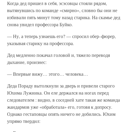
Когда дед пришел в себя, эсэсовцы стояли рядом,
вытянувшись по команде «смирно», словно бы они не
избивали пять минут тому назад старика. На скамье дед
снова увидел профессора Буйко.
— Ну, а теперь узнаешь его? — спросил обер–фюрер,
указывая старику на профессора.
Дед медленно покачал головой и, тяжело переводя
дыхание, произнес:
— Впервые вижу… этого… человека…
Деда Пораду вытолкнули за дверь и привели старого
Юхима Лужника. Он еле держался на ногах перед
следователем : видно, в соседней хате такая же команда
жандармов уже «обработала» его, готовя к допросу.
Однако гестаповцы опять ничего не добились. Юхим
упрямо твердил: