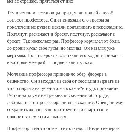
менее страшась прятаться от них.
Тем временем гестаповцы придумали новый способ
допроса профессора. Они привязали его тросом за
покалеченные руки и начали подтягивать к перекладине.
Подтянут, раскачают и бросят, подтянут, раскачают и
бросят. Так несколько раз. Профессор корчился от боли,
до крови кусал себе губы, но молчал. Он казался уже
мертвым. Но гитлеровцы отливали его водой и снова —
в который уже раз! — подвергали пыткам.
Молчание профессора приводило обер–фюрера в
бешенство. Он выходил из себя от бессилия вырвать из
этого партизана–ученого хоть какое?нибудь признание.
Гестаповцы уже не требовали сведений об отряде,
добивались от профессора лишь раскаяния. Обещали ему
сохранить жизнь, если он отречется от партизан и
покорится немецким властям.
Профессор и на это ничего не отвечал. Поздно вечером