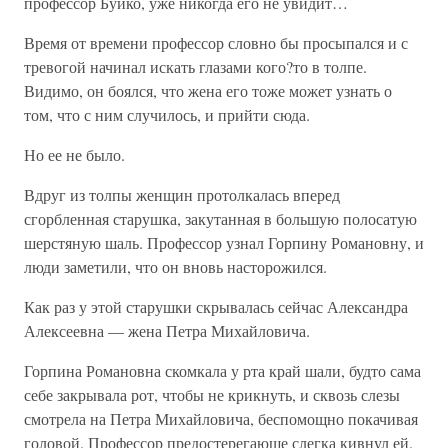
профессор Буйко, уже никогда его не увидит…
Время от времени профессор словно бы просыпался и с
тревогой начинал искать глазами кого?то в толпе.
Видимо, он боялся, что жена его тоже может узнать о
том, что с ним случилось, и прийти сюда.
Но ее не было.
Вдруг из толпы женщин протолкалась вперед
сгорбленная старушка, закутанная в большую полосатую
шерстяную шаль. Профессор узнал Горпину Романовну, и
люди заметили, что он вновь насторожился.
Как раз у этой старушки скрывалась сейчас Александра
Алексеевна — жена Петра Михайловича.
Горпина Романовна скомкала у рта край шали, будто сама
себе закрывала рот, чтобы не крикнуть, и сквозь слезы
смотрела на Петра Михайловича, беспомощно покачивая
головой. Профессор предостерегающе слегка кивнул ей.