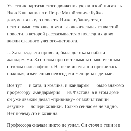
Участник партизанского движения украинский писатель
Яков Баш написал о Петре Михайловиче Буйко
документальную повесть. Ниже публикуется, с
некоторыми сокращениями, заключительная глава этой
повести, в которой рассказывается о последних днях
жизни славного ученого–патриота.
…Хата, куда его привели, была до отказа набита
жандармами. За столом при свете лампы с закопченным
стеклом сидел офицер. На печи испуганно притаилась
пожилая, измученная невзгодами женщина с детьми.
Все тут — и хата, и хозяйка, и жандармы — было знакомо
профессору. Жандармерия — из Фастова, а в этом доме
он уже дважды делал «прививку» от мобилизации
девушке — дочери хозяйки. Только сейчас ее не видно.
Нет почему?то и хозяина.
Профессора сначала никто не узнал. Он стоял в тени и в