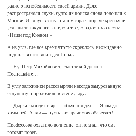
радио о непобедимости своей армии. Даже
распространяли слухи, будто их войска снова подошли к
Москве. И вдруг в этом темном сарае–тюрьме крестьяне
услышали такую желанную и такую радостную весть:
«Наши под Киевом!»
А из угла, где все время что?то скреблось, неожиданно
подполз вспотевший дед Порада.
— Ну, Петр Михайлович, счастливой дороги!
Поспешайте…
В углу заложники расковыряли некогда замурованную
отдушину и проломили в стене дыру.
— Дырка выходит в яр, — объяснил дед. — Яром до
камышей. А там — пусть вас пречистая оберегает!
Профессора охватило волнение: он не знал, что ему
готовят побег.