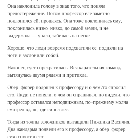
Она наклонила голову в знак того, что поняла
предостережение. Потом профессор еле заметно
поклонился ей, прощаясь. Она тоже поклонилась ему,
поклонилась низко–низко, до самой земли, и не
выдержала — упала, забилась на песке.
Хорошо, что люди вовремя подхватили ее, подняли на
ноги и заслонили собой.
Наконец суета прекратилась. Вся карательная команда
вытянулась двумя рядами и притихла.
Обер–фюрер подошел к профессору и о чем?то спросил
его. Люди не поняли, о чем он спрашивал, но видели, что
профессор оставался неподвижным, по–прежнему молча
смотрел вдаль, где синел лес.
Тогда из толпы заложников вытащили Нижника Василия.
Два жандарма подвели его к профессору, а обер–фюрер
сухо спросил его: