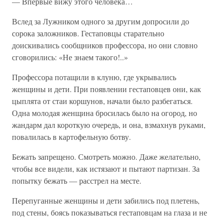
— Впервые вижу этого человека…
Вслед за Лужником одного за другим допросили до
сорока заложников. Гестаповцы старательно
доискивались сообщников профессора, но они словно
сговорились: «Не знаем такого!..»
Профессора потащили в клуню, где укрывались
женщины и дети. При появлении гестаповцев они, как
цыплята от стаи коршунов, начали было разбегаться.
Одна молодая женщина бросилась было на огород, но
жандарм дал короткую очередь, и она, взмахнув руками,
повалилась в картофельную ботву.
Бежать запрещено. Смотреть можно. Даже желательно,
чтобы все видели, как истязают и пытают партизан. За
попытку бежать — расстрел на месте.
Перепуганные женщины и дети забились под плетень,
под стены, боясь показываться гестаповцам на глаза и не