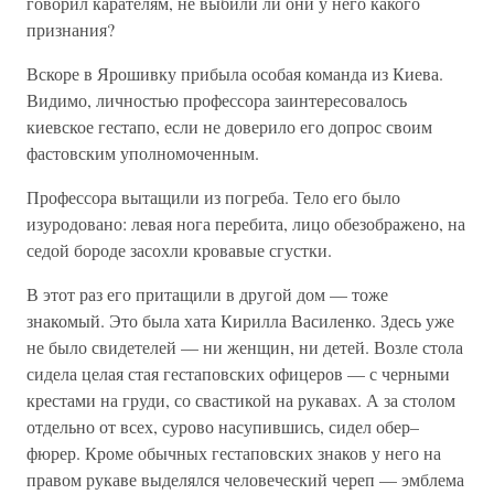
говорил карателям, не выбили ли они у него какого
признания?
Вскоре в Ярошивку прибыла особая команда из Киева.
Видимо, личностью профессора заинтересовалось
киевское гестапо, если не доверило его допрос своим
фастовским уполномоченным.
Профессора вытащили из погреба. Тело его было
изуродовано: левая нога перебита, лицо обезображено, на
седой бороде засохли кровавые сгустки.
В этот раз его притащили в другой дом — тоже
знакомый. Это была хата Кирилла Василенко. Здесь уже
не было свидетелей — ни женщин, ни детей. Возле стола
сидела целая стая гестаповских офицеров — с черными
крестами на груди, со свастикой на рукавах. А за столом
отдельно от всех, сурово насупившись, сидел обер–
фюрер. Кроме обычных гестаповских знаков у него на
правом рукаве выделялся человеческий череп — эмблема