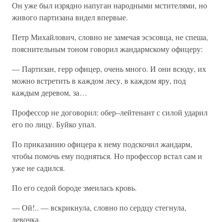
Он уже был изрядно напуган народными мстителями, но
живого партизана видел впервые.
Петр Михайлович, словно не замечая эсэсовца, не спеша,
пояснительным тоном говорил жандармскому офицеру:
— Партизан, герр офицер, очень много. И они всюду, их
можно встретить в каждом лесу, в каждом яру, под
каждым деревом, за…
Профессор не договорил: обер–лейтенант с силой ударил
его по лицу. Буйко упал.
По приказанию офицера к нему подскочил жандарм,
чтобы помочь ему подняться. Но профессор встал сам и
уже не садился.
По его седой бороде змеилась кровь.
— Ой!.. — вскрикнула, словно по сердцу стегнула,
девочка.