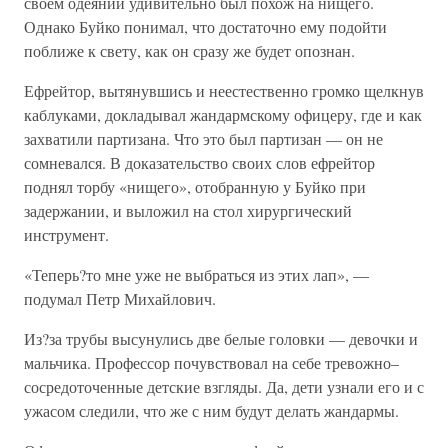
своем одеянии удивительно был похож на нищего.
Однако Буйко понимал, что достаточно ему подойти
поближе к свету, как он сразу же будет опознан.
Ефрейтор, вытянувшись и неестественно громко щелкнув
каблуками, докладывал жандармскому офицеру, где и как
захватили партизана. Что это был партизан — он не
сомневался. В доказательство своих слов ефрейтор
поднял торбу «нищего», отобранную у Буйко при
задержании, и выложил на стол хирургический
инструмент.
«Теперь?то мне уже не выбраться из этих лап», —
подумал Петр Михайлович.
Из?за трубы высунулись две белые головки — девочки и
мальчика. Профессор почувствовал на себе тревожно–
сосредоточенные детские взгляды. Да, дети узнали его и с
ужасом следили, что же с ним будут делать жандармы.