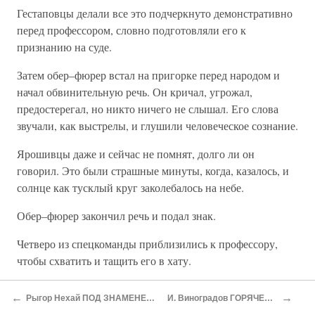
Гестаповцы делали все это подчеркнуто демонстративно
перед профессором, словно подготовляли его к
признанию на суде.
Затем обер–фюрер встал на пригорке перед народом и
начал обвинительную речь. Он кричал, угрожал,
предостерегал, но никто ничего не слышал. Его слова
звучали, как выстрелы, и глушили человеческое сознание.
Ярошивцы даже и сейчас не помнят, долго ли он
говорил. Это были страшные минуты, когда, казалось, и
солнце как тусклый круг заколебалось на небе.
Обер–фюрер закончил речь и подал знак.
Четверо из спецкоманды приблизились к профессору,
чтобы схватить и тащить его в хату.
Но тут произошло невероятное.
←
→
Рыгор Нехай ПОД ЗНАМЕНЕМ ОКТЯБРЯ
И. Виноградов ГОРЯЧЕЕ СЕРДЦЕ