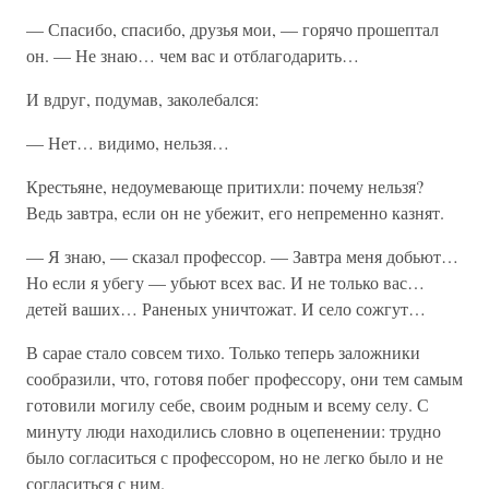
— Спасибо, спасибо, друзья мои, — горячо прошептал
он. — Не знаю… чем вас и отблагодарить…
И вдруг, подумав, заколебался:
— Нет… видимо, нельзя…
Крестьяне, недоумевающе притихли: почему нельзя?
Ведь завтра, если он не убежит, его непременно казнят.
— Я знаю, — сказал профессор. — Завтра меня добьют…
Но если я убегу — убьют всех вас. И не только вас…
детей ваших… Раненых уничтожат. И село сожгут…
В сарае стало совсем тихо. Только теперь заложники
сообразили, что, готовя побег профессору, они тем самым
готовили могилу себе, своим родным и всему селу. С
минуту люди находились словно в оцепенении: трудно
было согласиться с профессором, но не легко было и не
согласиться с ним.