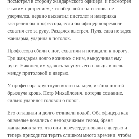
посмотрел в сторону жандармского офицера, и посмотрел
с таким презрением, что обер–лейтенант снова не
удержался, нервно выхватил пистолет и наверняка
застрелил бы профессора, если бы офицер вовремя не
схватил его за руку. Раздался выстрел. Пуля, едва не задев
жандарма, ударила в потолок.
Профессора сбили с ног, схватили и потащили к порогу.
Три жандарма долго возились с ним, выкручивая ему
руки. Наконец им удалось засунуть его пальцы в щель
между притолокой и дверью.
У профессора хрустнули кости пальцев, из?под ногтей
брызнула кровь. Петр Михайлович, потеряв сознание,
сильно ударился головой о порог.
Его оттащили и долго отливали водой. Оба офицера как
ошалелые возились с неподвижным телом, браня
жандармов за то, что они переусердствовали с дверью и
теперь приходится терять слишком много времени, чтобы