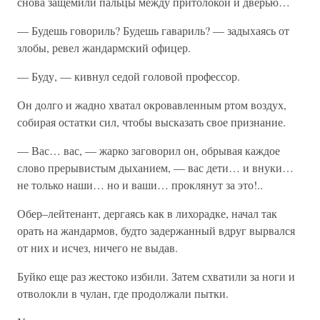
снова защемили пальцы между притолокой и дверью…
— Будешь говориль? Будешь гавариль? — задыхаясь от
злобы, ревел жандармский офицер.
— Буду, — кивнул седой головой профессор.
Он долго и жадно хватал окровавленным ртом воздух,
собирая остатки сил, чтобы высказать свое признание.
— Вас… вас, — жарко заговорил он, обрывая каждое
слово прерывистым дыханием, — вас дети… и внуки…
не только наши… но и ваши… проклянут за это!..
Обер–лейтенант, дергаясь как в лихорадке, начал так
орать на жандармов, будто задержанный вдруг вырвался
от них и исчез, ничего не выдав.
Буйко еще раз жестоко избили. Затем схватили за ноги и
отволокли в чулан, где продолжали пытки.