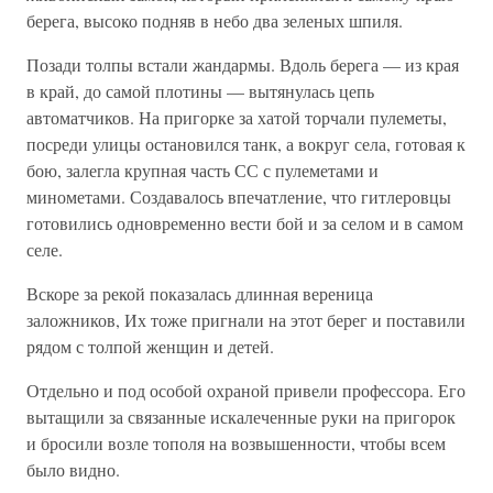
берега, высоко подняв в небо два зеленых шпиля.
Позади толпы встали жандармы. Вдоль берега — из края
в край, до самой плотины — вытянулась цепь
автоматчиков. На пригорке за хатой торчали пулеметы,
посреди улицы остановился танк, а вокруг села, готовая к
бою, залегла крупная часть СС с пулеметами и
минометами. Создавалось впечатление, что гитлеровцы
готовились одновременно вести бой и за селом и в самом
селе.
Вскоре за рекой показалась длинная вереница
заложников, Их тоже пригнали на этот берег и поставили
рядом с толпой женщин и детей.
Отдельно и под особой охраной привели профессора. Его
вытащили за связанные искалеченные руки на пригорок
и бросили возле тополя на возвышенности, чтобы всем
было видно.