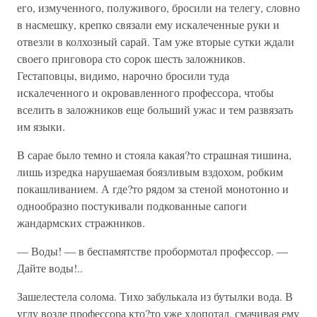
его, измученного, полуживого, бросили на телегу, словно
в насмешку, крепко связали ему искалеченные руки и
отвезли в колхозный сарай. Там уже вторые сутки ждали
своего приговора сто сорок шесть заложников.
Гестаповцы, видимо, нарочно бросили туда
искалеченного и окровавленного профессора, чтобы
вселить в заложников еще больший ужас и тем развязать
им языки.
В сарае было темно и стояла какая?то страшная тишина,
лишь изредка нарушаемая боязливым вздохом, робким
покашливанием. А где?то рядом за стеной монотонно и
однообразно постукивали подкованные сапоги
жандармских стражников.
— Воды! — в беспамятстве пробормотал профессор. —
Дайте воды!..
Зашелестела солома. Тихо забулькала из бутылки вода. В
углу возле профессора кто?то уже хлопотал, смачивая ему