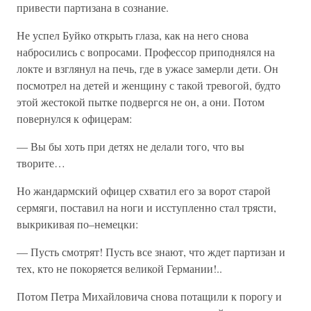
привести партизана в сознание.
Не успел Буйко открыть глаза, как на него снова
набросились с вопросами. Профессор приподнялся на
локте и взглянул на печь, где в ужасе замерли дети. Он
посмотрел на детей и женщину с такой тревогой, будто
этой жестокой пытке подвергся не он, а они. Потом
повернулся к офицерам:
— Вы бы хоть при детях не делали того, что вы
творите…
Но жандармский офицер схватил его за ворот старой
сермяги, поставил на ноги и исступленно стал трясти,
выкрикивая по–немецки:
— Пусть смотрят! Пусть все знают, что ждет партизан и
тех, кто не покоряется великой Германии!..
Потом Петра Михайловича снова потащили к порогу и