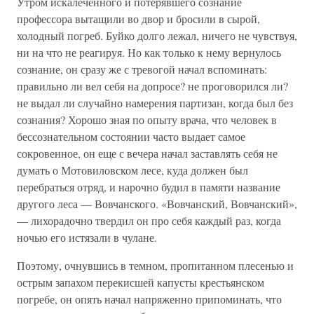
Утром искалеченного и потерявшего сознание
профессора вытащили во двор и бросили в сырой,
холодный погреб. Буйко долго лежал, ничего не чувствуя,
ни на что не реагируя. Но как только к нему вернулось
сознание, он сразу же с тревогой начал вспоминать:
правильно ли вел себя на допросе? не проговорился ли?
не выдал ли случайно намерения партизан, когда был без
сознания? Хорошо зная по опыту врача, что человек в
бессознательном состоянии часто выдает самое
сокровенное, он еще с вечера начал заставлять себя не
думать о Мотовиловском лесе, куда должен был
перебраться отряд, и нарочно будил в памяти название
другого леса — Вовчанского. «Вовчанский, Вовчанский»,
— лихорадочно твердил он про себя каждый раз, когда
ночью его истязали в чулане.
Поэтому, очнувшись в темном, пропитанном плесенью и
острым запахом перекисшей капусты крестьянском
погребе, он опять начал напряженно припоминать, что