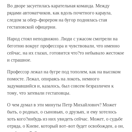
Во дворе засуетилась карательная команда. Между
рядами автоматчиков, как вдоль почетного караула,
следом за обер–фюрером на бугор поднялась стая
гестаповской офицерни.
Народ стоял неподвижно. Люди с ужасом смотрели на
беготню вокруг профессора и чувствовали, что именно
сейчас, на их глазах, готовится что?то небывало жестокое
и страшное.
Профессор лежал на бугре под тополем, как на высоком
помосте. Лежал, опираясь на локоть, немного
задумавшийся и, казалось, был совсем безразличен к
тому, что затевали гестаповцы.
О чем думал в эти минуты Петр Михайлович? Может
быть, о родных, о сыновьях, о друзьях, и ему хотелось
хоть кого?нибудь из них увидеть сейчас. Может, о судьбе
отряда, о Киеве, который вот–вот будет освобожден, а он,