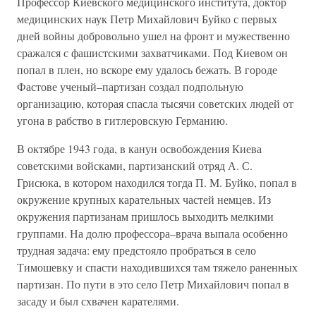
Профессор Киевского медицинского института, доктор
медицинских наук Петр Михайлович Буйко с первых
дней войны добровольно ушел на фронт и мужественно
сражался с фашистскими захватчиками. Под Киевом он
попал в плен, но вскоре ему удалось бежать. В городе
Фастове ученый–партизан создал подпольную
организацию, которая спасла тысячи советских людей от
угона в рабство в гитлеровскую Германию.
В октябре 1943 года, в канун освобождения Киева
советскими войсками, партизанский отряд А. С.
Грисюка, в котором находился тогда П. М. Буйко, попал в
окружение крупных карательных частей немцев. Из
окружения партизанам пришлось выходить мелкими
группами. На долю профессора–врача выпала особенно
трудная задача: ему предстояло пробраться в село
Тимошевку и спасти находившихся там тяжело раненных
партизан. По пути в это село Петр Михайлович попал в
засаду и был схвачен карателями.