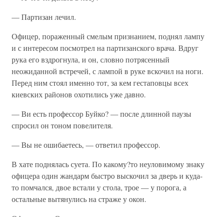
— Партизан лечил.
Офицер, пораженный смелым признанием, поднял лампу
и с интересом посмотрел на партизанского врача. Вдруг
рука его вздрогнула, и он, словно потрясенный
неожиданной встречей, с лампой в руке вскочил на ноги.
Перед ним стоял именно тот, за кем гестаповцы всех
киевских районов охотились уже давно.
— Ви есть профессор Буйко? — после длинной паузы
спросил он тоном повелителя.
— Вы не ошибаетесь, — ответил профессор.
В хате поднялась суета. По какому?то неуловимому знаку
офицера один жандарм быстро выскочил за дверь и куда-
то помчался, двое встали у стола, трое — у порога, а
остальные вытянулись на страже у окон.