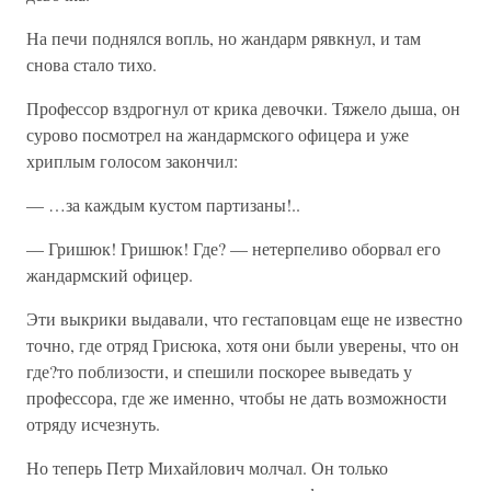
На печи поднялся вопль, но жандарм рявкнул, и там
снова стало тихо.
Профессор вздрогнул от крика девочки. Тяжело дыша, он
сурово посмотрел на жандармского офицера и уже
хриплым голосом закончил:
— …за каждым кустом партизаны!..
— Гришюк! Гришюк! Где? — нетерпеливо оборвал его
жандармский офицер.
Эти выкрики выдавали, что гестаповцам еще не известно
точно, где отряд Грисюка, хотя они были уверены, что он
где?то поблизости, и спешили поскорее выведать у
профессора, где же именно, чтобы не дать возможности
отряду исчезнуть.
Но теперь Петр Михайлович молчал. Он только