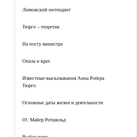
Лиможский интендант
Тюрго – теоретик
На посту министра
Опала и крах
Известные высказывания Анна Робера
Тюрго
Основные даты жизни и деятельности
03. Майер Ротшильд
Выбор пути