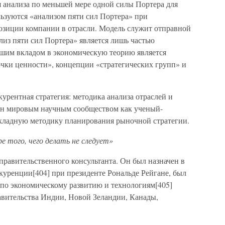
я анализа по меньшей мере одной силы Портера для
льзуются «анализом пяти сил Портера» при
позиции компании в отрасли. Модель служит отправной
лиз пяти сил Портера» является лишь частью
ьшим вкладом в экономическую теорию является
чки ценности», концепции «стратегических групп» и
курентная стратегия: методика анализа отраслей и
ан мировым научным сообществом как ученый-
кладную методику планирования рыночной стратегии.
 того, чего делать не следует»
 правительственного консультанта. Он был назначен в
куренции[404] при президенте Рональде Рейгане, был
 по экономическому развитию и технологиям[405]
авительства Индии, Новой Зеландии, Канады,