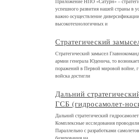
Приложение НПО «Сатурн» – стратегич
успешного развития нашей страны в 
важно осуществление диверсификации
высокотехнологичных и
Стратегический замысе
Стратегический замысел Главнокоманд
армии генерала Юденича, то возникае
поражений в Первой мировой войне, ге
войска достигли
Дальний стратегически
ГСБ (гидросамолет-нос
Дальний стратегический гидросамоле
Комплексные исследования проводилис
Параллельно с разработками самолетов
базирования на