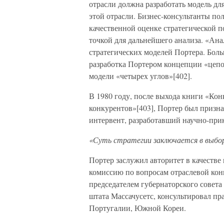
отрасли должна разработать модель дл
этой отрасли. Бизнес-консультанты по
качественной оценке стратегической 
точкой для дальнейшего анализа. «Ана
стратегических моделей Портера. Бол
разработка Портером концепции «цепо
модели «четырех углов»[402].
В 1980 году, после выхода книги «Кон
конкурентов»[403], Портер был призн
интервент, разработавший научно-при
«Суть стратегии заключается в выборе
Портер заслужил авторитет в качестве
комиссию по вопросам отраслевой кон
председателем губернаторского совета
штата Массачусетс, консультировал пр
Португалии, Южной Кореи.