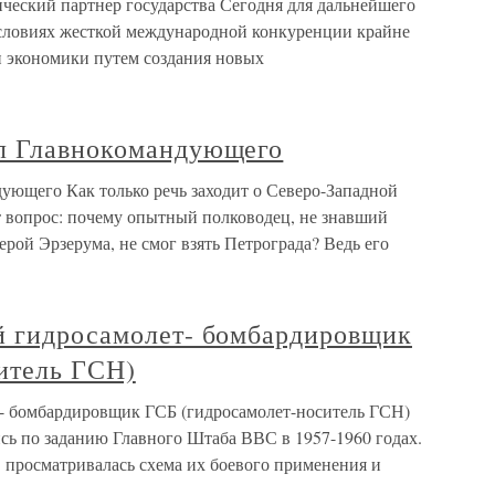
еский партнер государства Сегодня для дальнейшего
условиях жесткой международной конкуренции крайне
 экономики путем создания новых
л Главнокомандующего
ующего Как только речь заходит о Северо-Западной
т вопрос: почему опытный полководец, не знавший
рой Эрзерума, не смог взять Петрограда? Ведь его
й гидросамолет- бомбардировщик
итель ГСН)
т- бомбардировщик ГСБ (гидросамолет-носитель ГСН)
ь по заданию Главного Штаба ВВС в 1957-1960 годах.
 просматривалась схема их боевого применения и