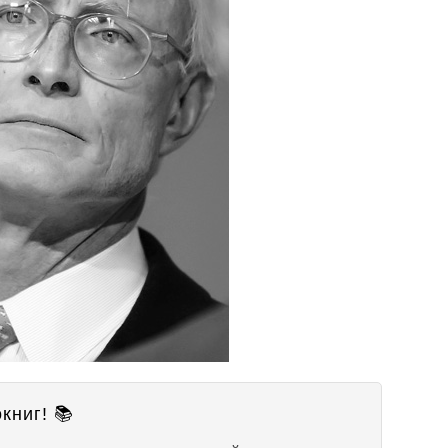
книг! 📚