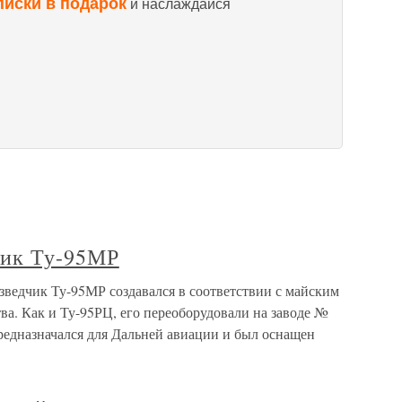
писки в подарок
и наслаждайся
чик Ту-95МР
зведчик Ту-95МР создавался в соответствии с майским
ва. Как и Ту-95РЦ, его переоборудовали на заводе №
редназначался для Дальней авиации и был оснащен