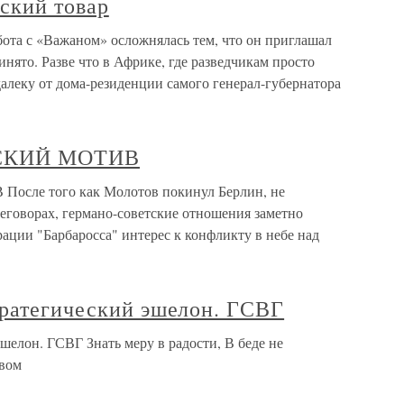
ский товар
ота с «Важаном» осложнялась тем, что он приглашал
ринято. Разве что в Африке, где разведчикам просто
алеку от дома-резиденции самого генерал-губернатора
СКИЙ МОТИВ
е того как Молотов покинул Берлин, не
реговорах, германо-советские отношения заметно
рации "Барбаросса" интерес к конфликту в небе над
тратегический эшелон. ГСВГ
шелон. ГСВГ Знать меру в радости, В беде не
твом