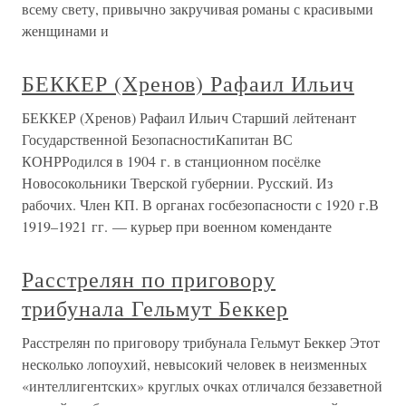
всему свету, привычно закручивая романы с красивыми
женщинами и
БЕККЕР (Хренов) Рафаил Ильич
БЕККЕР (Хренов) Рафаил Ильич Старший лейтенант
Государственной БезопасностиКапитан ВС
КОНРРодился в 1904 г. в станционном посёлке
Новосокольники Тверской губернии. Русский. Из
рабочих. Член КП. В органах госбезопасности с 1920 г.В
1919–1921 гг. — курьер при военном коменданте
Расстрелян по приговору
трибунала Гельмут Беккер
Расстрелян по приговору трибунала Гельмут Беккер Этот
несколько лопоухий, невысокий человек в неизменных
«интеллигентских» круглых очках отличался беззаветной