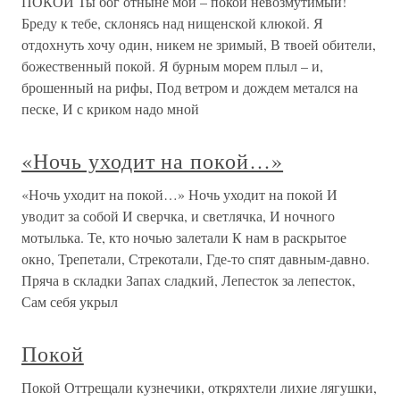
ПОКОЙ Ты бог отныне мой – покой невозмутимый!
Бреду к тебе, склонясь над нищенской клюкой. Я
отдохнуть хочу один, никем не зримый, В твоей обители,
божественный покой. Я бурным морем плыл – и,
брошенный на рифы, Под ветром и дождем метался на
песке, И с криком надо мной
«Ночь уходит на покой…»
«Ночь уходит на покой…» Ночь уходит на покой И
уводит за собой И сверчка, и светлячка, И ночного
мотылька. Те, кто ночью залетали К нам в раскрытое
окно, Трепетали, Стрекотали, Где-то спят давным-давно.
Пряча в складки Запах сладкий, Лепесток за лепесток,
Сам себя укрыл
Покой
Покой Оттрещали кузнечики, откряхтели лихие лягушки,