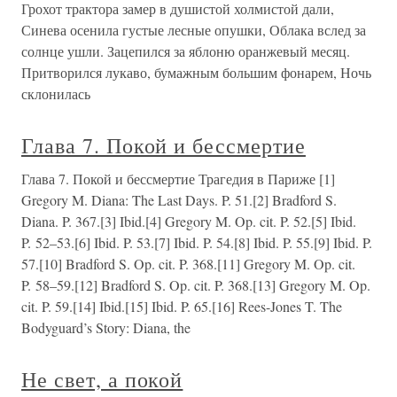
Грохот трактора замер в душистой холмистой дали,
Синева осенила густые лесные опушки, Облака вслед за
солнце ушли. Зацепился за яблоню оранжевый месяц.
Притворился лукаво, бумажным большим фонарем, Ночь
склонилась
Глава 7. Покой и бессмертие
Глава 7. Покой и бессмертие Трагедия в Париже [1]
Gregory M. Diana: The Last Days. P. 51.[2] Bradford S.
Diana. P. 367.[3] Ibid.[4] Gregory M. Op. cit. P. 52.[5] Ibid.
P. 52–53.[6] Ibid. P. 53.[7] Ibid. P. 54.[8] Ibid. P. 55.[9] Ibid. P.
57.[10] Bradford S. Op. cit. P. 368.[11] Gregory M. Op. cit.
P. 58–59.[12] Bradford S. Op. cit. P. 368.[13] Gregory M. Op.
cit. P. 59.[14] Ibid.[15] Ibid. P. 65.[16] Rees-Jones T. The
Bodyguard’s Story: Diana, the
Не свет, а покой