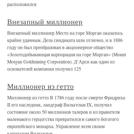
расположился
Внезапный миллионер
Внезапный миллионер Место на горе Морган оказалось
крайне удачным. Дела синдиката шли отлично, и в 1886
году он был преобразован в акционерное общество
«Золотодобывающая корпорация на горе Морган» (Mount
Morgan Goldmining Corporation). Д’Арси как один из
основателей компании получил 125
Миллионер из гетто
Миллионер из гетто В 1786 году после смерти Фридриха
II его наследник, ландграф Вильгельм IX, получил
состояние около 50 миллионов талеров и из правителя
маленького герцогства превратился в самого богатого
европейского монарха. Управление всем своим
капиталом Вильгельм