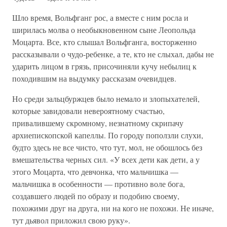
Шло время, Вольфганг рос, а вместе с ним росла и
ширилась молва о необыкновенном сыне Леопольда
Моцарта. Все, кто слышал Вольфганга, восторженно
рассказывали о чудо-ребенке, а те, кто не слыхал, дабы не
ударить лицом в грязь, присочиняли кучу небылиц к
походившим на выдумку рассказам очевидцев.
Но среди зальцбуржцев было немало и злопыхателей,
которые завидовали невероятному счастью,
привалившему скромному, незнатному скрипачу
архиепископской капеллы. По городу поползли слухи,
будто здесь не все чисто, что тут, мол, не обошлось без
вмешательства черных сил. «У всех дети как дети, а у
этого Моцарта, что девчонка, что мальчишка —
мальчишка в особенности — противно воле бога,
создавшего людей по образу и подобию своему,
похожими друг на друга, ни на кого не похожи. Не иначе,
тут дьявол приложил свою руку».