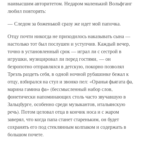
наивысшим авторитетом. Недаром маленький Вольфганг
любил повторять:
— Следом за боженькой сразу же идет мой папочка.
Отцу почти никогда не приходилось наказывать сына —
настолько тот был послушен и уступчив. Каждый вечер,
точно в установленный срок — играл ли с сестрой в
игрушки, музицировал ли перед гостями, — он
безропотно отправлялся в детскую, покорно позволял
Трезль раздеть себя, в одной ночной рубашонке бежал к
отцу, взбирался на стул и звонко пел: «Оранья фьягата фа,
марина гамина фа» (бессмысленный набор слов,
фонетически напоминающих столь часто звучавшую в
Зальцбурге, особенно среди музыкантов, итальянскую
речь). Потом целовал отца в кончик носа и с жаром
заверял, что когда папа станет стареньким, он будет
сохранять его под стеклянным колпаком и содержать в
большом почете.