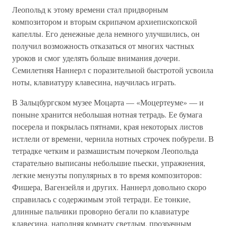
Леопольд к этому времени стал придворным
композитором и вторым скрипачом архиепископской
капеллы. Его денежные дела немного улучшились, он
получил возможность отказаться от многих частных
уроков и смог уделять больше внимания дочери.
Семилетняя Наннерл с поразительной быстротой усвоила
ноты, клавиатуру клавесина, научилась играть.
В Зальцбургском музее Моцарта — «Моцертеуме» — и
поныне хранится небольшая нотная тетрадь. Ее бумага
посерела и покрылась пятнами, края некоторых листов
истлели от времени, чернила нотных строчек побурели. В
тетрадке четким и размашистым почерком Леопольда
старательно выписаны небольшие пьески, упражнения,
легкие менуэты популярных в то время композиторов:
Фишера, Вагензейля и других. Наннерл довольно скоро
справилась с содержимым этой тетради. Ее тонкие,
длинные пальчики проворно бегали по клавиатуре
клавесина, наполняя комнату светлым, прозрачным