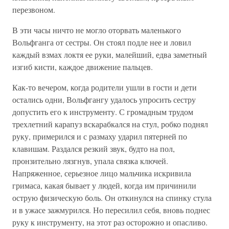
перезвоном.
В эти часы ничто не могло оторвать маленького
Вольфганга от сестры. Он стоял подле нее и ловил
каждый взмах локтя ее руки, малейший, едва заметный
изгиб кисти, каждое движение пальцев.
Как-то вечером, когда родители ушли в гости и дети
остались одни, Вольфгангу удалось упросить сестру
допустить его к инструменту. С громадным трудом
трехлетний карапуз вскарабкался на стул, робко поднял
руку, примерился и с размаху ударил пятерней по
клавишам. Раздался резкий звук, будто на пол,
пронзительно лязгнув, упала связка ключей.
Напряженное, серьезное лицо мальчика искривила
гримаса, какая бывает у людей, когда им причинили
острую физическую боль. Он откинулся на спинку стула
и в ужасе зажмурился. Но пересилил себя, вновь поднес
руку к инструменту, на этот раз осторожно и опасливо.