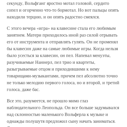
секунду, Вольфганг яростно мотал головой, сердито
сопел и огорченно что-то бормотал. Но вот пальцы опять
находили терцию, и он опять радостно смеялся.
С этого вечера «игра» на клавесине стала его любимым
занятием. Матери приходилось иной раз силой отрывать
его от инструмента и отправлять гулять. Он не променял
бы клавесин даже на самые любимые игры. Когда нельзя
было усесться за клавесин, он пел. Напевал менуэты,
разучиваемые Наннерл, пел трио и квартеты,
разыгрываемые отцом и приходившими к нему
товарищами-музыкантами, причем пел абсолютно точно
не только мелодию первого голоса, но и второй, и третий
голоса, даже бас.
Все это, разумеется, не прошло мимо глаз
наблюдательного Леопольда. Он все больше задумывался
над склонностью маленького Вольферла к музыке и
однажды полушутя предложил сыну начать заниматься.