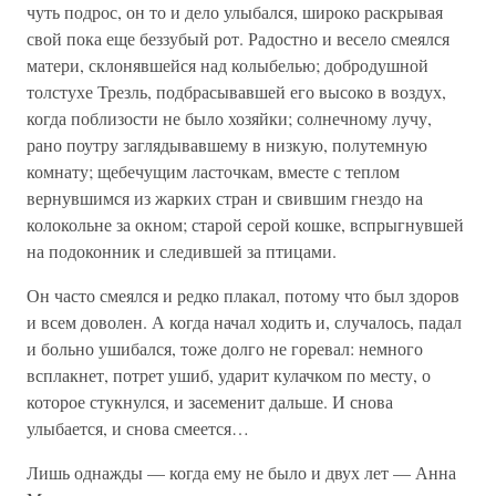
чуть подрос, он то и дело улыбался, широко раскрывая
свой пока еще беззубый рот. Радостно и весело смеялся
матери, склонявшейся над колыбелью; добродушной
толстухе Трезль, подбрасывавшей его высоко в воздух,
когда поблизости не было хозяйки; солнечному лучу,
рано поутру заглядывавшему в низкую, полутемную
комнату; щебечущим ласточкам, вместе с теплом
вернувшимся из жарких стран и свившим гнездо на
колокольне за окном; старой серой кошке, вспрыгнувшей
на подоконник и следившей за птицами.
Он часто смеялся и редко плакал, потому что был здоров
и всем доволен. А когда начал ходить и, случалось, падал
и больно ушибался, тоже долго не горевал: немного
всплакнет, потрет ушиб, ударит кулачком по месту, о
которое стукнулся, и засеменит дальше. И снова
улыбается, и снова смеется…
Лишь однажды — когда ему не было и двух лет — Анна