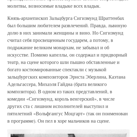
молитвы, возносимые владыке всех владык.
Князь-архиепископ Зальцбурга Сигизмунд Шраттенбах
был большим любителем развлечений. Правда, львиную
долю в них занимали женщины и вино. Но Сигизмунд
считал себя просвещенным государем, а потому, в
подражание великим монархам, не забывал и об
искусстве. Помимо капеллы, он содержал и придворный
театр, на сцене которого шли пышно обставленные и
богато костюмированные спектакли с музыкой
зальцбургских композиторов Эрнста Эберлина, Каэтана
Адельгассера, Михаэля Гайдна (брата великого
композитора). В одном из таких представлений, в
комедии «Сигизмунд, король венгерский», в числе
других ста с лишним исполнителей выступил и
пятилетний «Вольфгангус Моцгарт» (так он поименован
в программе). Он пел в хоре мальчиков на сцене.