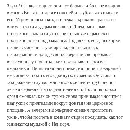
Звуки! С каждым днем они все больше и больше входили
в жизнь Вольфганга, все сильней и глубже захватывали
его. Утром, просыпаясь, он, лежа в кроватке, радостно
внимал гулким ударам колокола. Днем, заслышав
протяжные выкрики угольщика, так же нараспев и
протяжно, в тон подражал им. Под вечер, когда из кирхи
неслись могучие звуки органа, он внезапно, к
негодованию и досаде своих сверстников, прерывал
веселую игру в «пятнашки» и останавливался как
вкопанный. Ни шлепки, ни пинки, ни щипки товарищей
не могли заставить его сдвинуться с места. Он стоял и
завороженно слушал многоголосое пение труб, не по-
детски серьезный и сосредоточенный. Но лишь только
орган смолкал, как он тут же снова принимался носиться
взапуски с приятелями вокруг фонтана на церковной
площади. А вечерами Вольфганг спешил проглотить
ужин, чтобы поспеть в комнату отца и послушать, как тот
занимается музыкой с Наннерл.