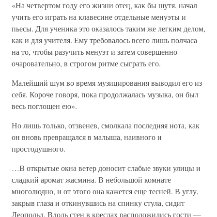
«На четвертом году его жизни отец, как бы шутя, начал
учить его играть на клавесине отдельные менуэты и
пьесы. Для ученика это оказалось таким же легким делом,
как и для учителя. Ему требовалось всего лишь полчаса
на то, чтобы разучить менуэт и затем совершенно
очаровательно, в строгом ритме сыграть его.
Малейший шум во время музицирования выводил его из
себя. Короче говоря, пока продолжалась музыка, он был
весь поглощен ею».
Но лишь только, отзвенев, смолкала последняя нота, как
он вновь превращался в малыша, наивного и
простодушного.
…В открытые окна ветер доносит слабые звуки улицы и
сладкий аромат жасмина. В небольшой комнате
многолюдно, и от этого она кажется еще тесней. В углу,
закрыв глаза и откинувшись на спинку стула, сидит
Леопольд. Вдоль стен в креслах расположились гости —