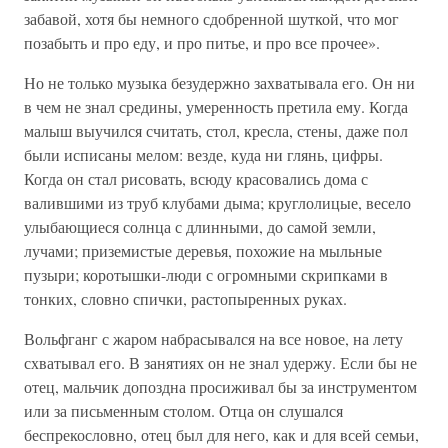
забавой, хотя бы немного сдобренной шуткой, что мог
позабыть и про еду, и про питье, и про все прочее».
Но не только музыка безудержно захватывала его. Он ни
в чем не знал средины, умеренность претила ему. Когда
малыш выучился считать, стол, кресла, стены, даже пол
были исписаны мелом: везде, куда ни глянь, цифры.
Когда он стал рисовать, всюду красовались дома с
валившими из труб клубами дыма; круглолицые, весело
улыбающиеся солнца с длинными, до самой земли,
лучами; приземистые деревья, похожие на мыльные
пузыри; коротышки-люди с огромными скрипками в
тонких, словно спички, растопыренных руках.
Вольфганг с жаром набрасывался на все новое, на лету
схватывал его. В занятиях он не знал удержу. Если бы не
отец, мальчик допоздна просиживал бы за инструментом
или за письменным столом. Отца он слушался
беспрекословно, отец был для него, как и для всей семьи,