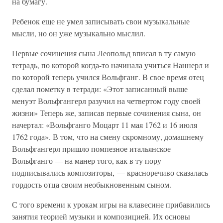
на бумагу.
Ребенок еще не умел записывать свои музыкальные
мысли, но он уже музыкально мыслил.
Первые сочинения сына Леопольд вписал в ту самую
тетрадь, по которой когда-то начинала учиться Наннерл и
по которой теперь учился Вольфганг. В свое время отец
сделал пометку в тетради: «Этот записанный выше
менуэт Вольфгангерл разучил на четвертом году своей
жизни» Теперь же, записав первые сочинения сына, он
начертал: «Вольфганго Моцарт 11 мая 1762 и 16 июля
1762 года». В том, что на смену скромному, домашнему
Вольфгангерл пришло помпезное итальянское
Вольфганго — на манер того, как в ту пору
подписывались композиторы, — красноречиво сказалась
гордость отца своим необыкновенным сыном.
С того времени к урокам игры на клавесине прибавились
занятия теорией музыки и композицией. Их основы