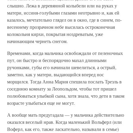
слышно. Лежа в деревянной колыбели или на руках у
матери, иссиня-голубыми глазами неотрывно и, как ей
казалось, мечтательно глядел он в окно, где в синем, по-
весеннему прозрачном небе высилась остроконечная
колокольня кирхи, покрытая ноздреватым, уже
начинающим чернеть снегом.
Временами, когда мальчика освобождали от пеленочных
пут, он быстро и беспорядочно махал длинными
ручонками, губы его начинали шевелиться, а острый,
заметно, как у матери, выдающийся вперед нос
морщился. Тогда Анна Мария спешила послать Трезль в
соседнюю комнату за Леопольдом, чтобы тот пришел
полюбоваться улыбкой сына, хотя знала, что дети в таком
возрасте улыбаться еще не могут.
А вообще мать предугадала — у мальчика действительно
оказался веселый нрав. Когда маленький Вольферл (или
Воферл, как его, также ласкательно, называли в семье)