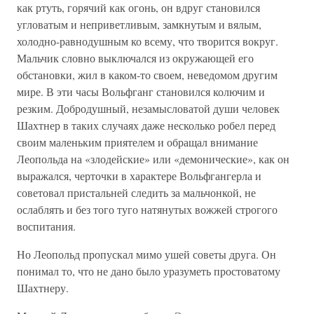
как ртуть, горячий как огонь, он вдруг становился
угловатым и неприветливым, замкнутым и вялым,
холодно-равнодушным ко всему, что творится вокруг.
Мальчик словно выключался из окружающей его
обстановки, жил в каком-то своем, неведомом другим
мире. В эти часы Вольфганг становился колючим и
резким. Добродушный, незамысловатой души человек
Шахтнер в таких случаях даже несколько робел перед
своим маленьким приятелем и обращал внимание
Леопольда на «злодейские» или «демонические», как он
выражался, черточки в характере Вольфгангерла и
советовал пристальней следить за мальчонкой, не
ослаблять и без того туго натянутых вожжей строгого
воспитания.
Но Леопольд пропускал мимо ушей советы друга. Он
понимал то, что не дано было уразуметь простоватому
Шахтнеру.