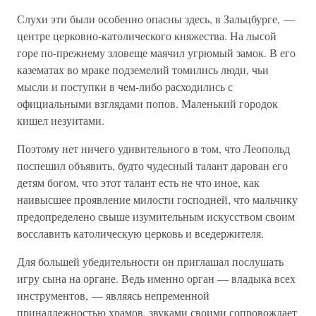
Слухи эти были особенно опасны здесь, в Зальцбурге, —
центре церковно-католического княжества. На лысой
горе по-прежнему зловеще маячил угрюмый замок. В его
казематах во мраке подземелий томились люди, чьи
мысли и поступки в чем-либо расходились с
официальными взглядами попов. Маленький городок
кишел иезуитами.
Поэтому нет ничего удивительного в том, что Леопольд
поспешил объявить, будто чудесный талант дарован его
детям богом, что этот талант есть не что иное, как
наивысшее проявление милости господней, что мальчику
предопределено свыше изумительным искусством своим
восславить католическую церковь и вседержителя.
Для большей убедительности он приглашал послушать
игру сына на органе. Ведь именно орган — владыка всех
инструментов, — являясь непременной
принадлежностью храмов, звуками своими сопровождает