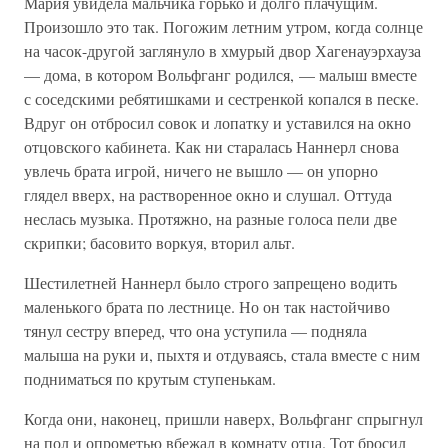
Мария увидела мальчика горько и долго плачущим.
Произошло это так. Погожим летним утром, когда солнце
на часок-другой заглянуло в хмурый двор Хагенауэрхауза
— дома, в котором Вольфганг родился, — малыш вместе
с соседскими ребятишками и сестренкой копался в песке.
Вдруг он отбросил совок и лопатку и уставился на окно
отцовского кабинета. Как ни старалась Наннерл снова
увлечь брата игрой, ничего не вышло — он упорно
глядел вверх, на растворенное окно и слушал. Оттуда
неслась музыка. Протяжно, на разные голоса пели две
скрипки; басовито воркуя, вторил альт.
Шестилетней Наннерл было строго запрещено водить
маленького брата по лестнице. Но он так настойчиво
тянул сестру вперед, что она уступила — подняла
малыша на руки и, пыхтя и отдуваясь, стала вместе с ним
подниматься по крутым ступенькам.
Когда они, наконец, пришли наверх, Вольфганг спрыгнул
на пол и опрометью вбежал в комнату отца. Тот бросил