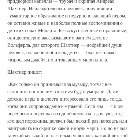
придворной капеллы — трубач и скрипач Андреас
Шахтнер. Наблюдательный человек, получивший
гуманитарное образование и недурно владевший пером,
он оставил живые и наиболее полные воспоминания о
детских годах Моцарта. Безыскусственные и правдивые,
они достоверно рассказывают о раннем детстве
Вольферла, для которого Шахтнер — добрейшей души
человек, большой любитель детей — был не только
«взрослым дядей», но и товарищем многих игр.
Шахтнер пишет:
«Как только он принимался за музыку, тотчас все
склонности к прочим занятиям будто умирали. Даже
детские игры и шалости интересовали его лишь тогда,
когда они сопровождались музыкой. Если мы — я и он —
переносили игрушки из одной комнаты в другую, тот,
кто шел порожним, должен был всякий раз напевать или
наигрывать на скрипке какой-нибудь марш. Но до начала
занятий музыкой он настолько увлекался каждой детской