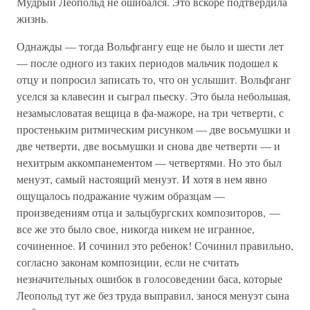
Мудрый Леопольд не ошибался. Это вскоре подтвердила
жизнь.
Однажды — тогда Вольфгангу еще не было и шести лет
— после одного из таких периодов мальчик подошел к
отцу и попросил записать то, что он услышит. Вольфганг
уселся за клавесин и сыграл пьеску. Это была небольшая,
незамысловатая вещица в фа-мажоре, на три четверти, с
простеньким ритмическим рисунком — две восьмушки и
две четверти, две восьмушки и снова две четверти — и
нехитрым аккомпанементом — четвертями. Но это был
менуэт, самый настоящий менуэт. И хотя в нем явно
ощущалось подражание чужим образцам —
произведениям отца и зальцбургских композиторов, —
все же это было свое, никогда никем не игранное,
сочиненное. И сочинил это ребенок! Сочинил правильно,
согласно законам композиции, если не считать
незначительных ошибок в голосоведении баса, которые
Леопольд тут же без труда выправил, занося менуэт сына