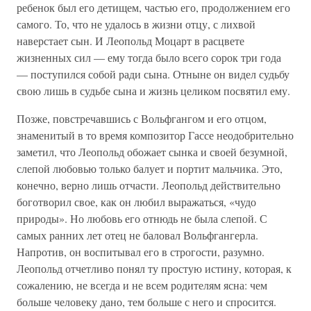
ребенок был его детищем, частью его, продолжением его
самого. То, что не удалось в жизни отцу, с лихвой
наверстает сын. И Леопольд Моцарт в расцвете
жизненных сил — ему тогда было всего сорок три года
— поступился собой ради сына. Отныне он видел судьбу
свою лишь в судьбе сына и жизнь целиком посвятил ему.
Позже, повстречавшись с Вольфгангом и его отцом,
знаменитый в то время композитор Гассе неодобрительно
заметил, что Леопольд обожает сынка и своей безумной,
слепой любовью только балует и портит мальчика. Это,
конечно, верно лишь отчасти. Леопольд действительно
боготворил свое, как он любил выражаться, «чудо
природы». Но любовь его отнюдь не была слепой. С
самых ранних лет отец не баловал Вольфгангерла.
Напротив, он воспитывал его в строгости, разумно.
Леопольд отчетливо понял ту простую истину, которая, к
сожалению, не всегда и не всем родителям ясна: чем
больше человеку дано, тем больше с него и спросится.