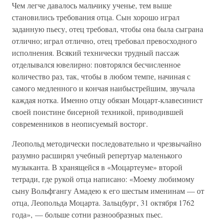
Чем легче давалось мальчику ученье, тем выше
становились требования отца. Сын хорошо играл
заданную пьесу, отец требовал, чтобы она была сыграна
отлично; играл отлично, отец требовал превосходного
исполнения. Всякий технически трудный пассаж
отделывался ювелирно: повторялся бесчисленное
количество раз, так, чтобы в любом темпе, начиная с
самого медленного и кончая наибыстрейшим, звучала
каждая нотка. Именно отцу обязан Моцарт-клавесинист
своей поистине бисерной техникой, приводившей
современников в неописуемый восторг.
Леопольд методически последовательно и чрезвычайно
разумно расширял учебный репертуар маленького
музыканта. В хранящейся в «Моцартеуме» второй
тетради, где рукой отца написано: «Моему любимому
сыну Вольфгангу Амадею к его шестым именинам — от
отца, Леопольда Моцарта. Зальцбург, 31 октября 1762
года», — больше сотни разнообразных пьес.