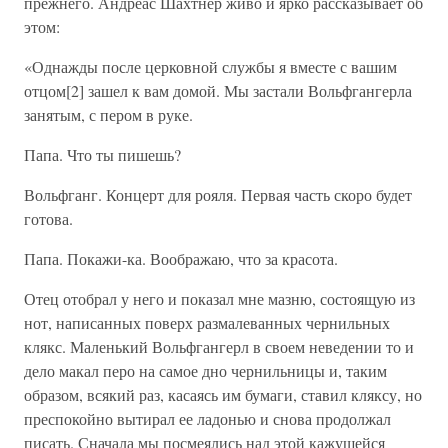
прежнего. Андреас Шахтнер живо и ярко рассказывает об
этом:
«Однажды после церковной службы я вместе с вашим
отцом[2] зашел к вам домой. Мы застали Вольфгангерла
занятым, с пером в руке.
Папа. Что ты пишешь?
Вольфганг. Концерт для рояля. Первая часть скоро будет
готова.
Папа. Покажи-ка. Воображаю, что за красота.
Отец отобрал у него и показал мне мазню, состоящую из
нот, написанных поверх размалеванных чернильных
клякс. Маленький Вольфгангерл в своем неведении то и
дело макал перо на самое дно чернильницы и, таким
образом, всякий раз, касаясь им бумаги, ставил кляксу, но
преспокойно вытирал ее ладонью и снова продолжал
писать. Сначала мы посмеялись над этой кажущейся