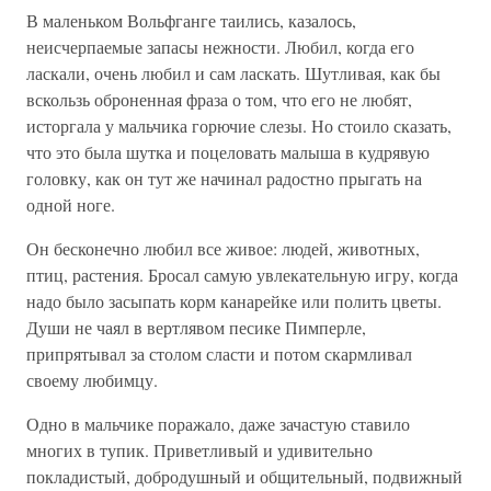
В маленьком Вольфганге таились, казалось,
неисчерпаемые запасы нежности. Любил, когда его
ласкали, очень любил и сам ласкать. Шутливая, как бы
вскользь оброненная фраза о том, что его не любят,
исторгала у мальчика горючие слезы. Но стоило сказать,
что это была шутка и поцеловать малыша в кудрявую
головку, как он тут же начинал радостно прыгать на
одной ноге.
Он бесконечно любил все живое: людей, животных,
птиц, растения. Бросал самую увлекательную игру, когда
надо было засыпать корм канарейке или полить цветы.
Души не чаял в вертлявом песике Пимперле,
припрятывал за столом сласти и потом скармливал
своему любимцу.
Одно в мальчике поражало, даже зачастую ставило
многих в тупик. Приветливый и удивительно
покладистый, добродушный и общительный, подвижный