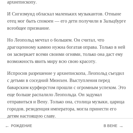
архиепископу.
И Сигизмунд обласкал маленьких музыкантов. Отныне
отец мог быть спокоен — его дети получили в Зальцбурге
всеобщее признание.
Но Леопольд мечтал о большем. Он считал, что
драгоценному камню нужна богатая оправа. Только в ней
он засверкает всеми своими огнями, только она даст ему
возможность явить миру всю свою красоту.
Испросив разрешение у архиепископа, Леопольд съездил
с детьми в соседний Мюнхен. Выступления перед
баварским курфюрстом прошли с огромным успехом. Это
еще больше распалило Леопольда. Он задумал
отправиться и Вену. Только она, столица музыки, царица
городов, резиденция императора, могла принести его
детям настоящую славу.
←
→
РОЖДЕНИЕ
В ВЕНЕ
Однако для поездки в Вену нужны были деньги, и