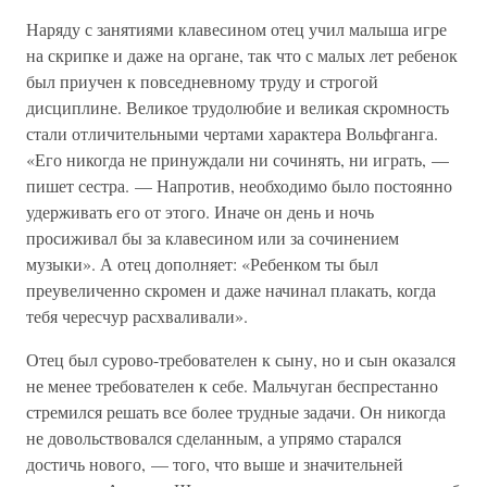
Наряду с занятиями клавесином отец учил малыша игре
на скрипке и даже на органе, так что с малых лет ребенок
был приучен к повседневному труду и строгой
дисциплине. Великое трудолюбие и великая скромность
стали отличительными чертами характера Вольфганга.
«Его никогда не принуждали ни сочинять, ни играть, —
пишет сестра. — Напротив, необходимо было постоянно
удерживать его от этого. Иначе он день и ночь
просиживал бы за клавесином или за сочинением
музыки». А отец дополняет: «Ребенком ты был
преувеличенно скромен и даже начинал плакать, когда
тебя чересчур расхваливали».
Отец был сурово-требователен к сыну, но и сын оказался
не менее требователен к себе. Мальчуган беспрестанно
стремился решать все более трудные задачи. Он никогда
не довольствовался сделанным, а упрямо старался
достичь нового, — того, что выше и значительней