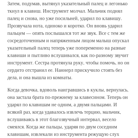
Затем, подумав, вытянул указательный палец и легонько
ткнул в клавиш. Инструмент молчал. Мальчик поднял
палец и снова, но уже посильней, ударил по клавишу.
Прозвучала нота, одиноко и коротко. Он вновь ударил
пальцем — опять послышался тот же звук. Все с тем же
сосредоточенным и напряженным лицом малыш опускал
указательный палец теперь уже попеременно на разные
клавиши и пытливо вслушивался, как по-разному звучит
инструмент. Сестра протянула руку, чтобы помочь, но он
сердито отстранил ее. Наннерл прискучило стоять без
дела, и она вышла из комнаты.
Когда девочка, вдоволь наигравшись в куклы, вернулась,
она застала брата по-прежнему за клавесином. Теперь он
ударял по клавишам не одним, а двумя пальцами. И
всякий раз, когда удавалось извлечь терцию, мальчик,
вслушиваясь в этот благозвучный интервал, весело
смеялся. Когда же пальцы, ударяя по двум соседним
клавишам, извлекали из инструмента режущую слух