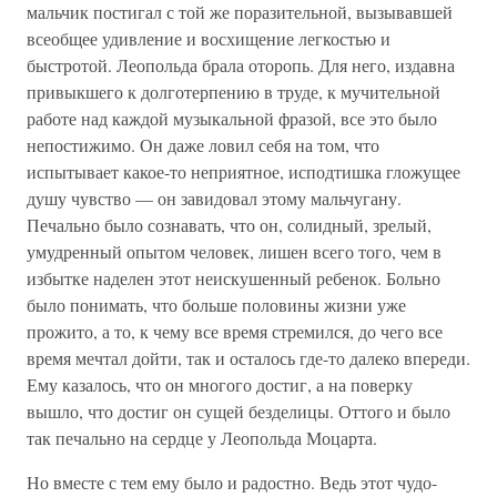
мальчик постигал с той же поразительной, вызывавшей
всеобщее удивление и восхищение легкостью и
быстротой. Леопольда брала оторопь. Для него, издавна
привыкшего к долготерпению в труде, к мучительной
работе над каждой музыкальной фразой, все это было
непостижимо. Он даже ловил себя на том, что
испытывает какое-то неприятное, исподтишка гложущее
душу чувство — он завидовал этому мальчугану.
Печально было сознавать, что он, солидный, зрелый,
умудренный опытом человек, лишен всего того, чем в
избытке наделен этот неискушенный ребенок. Больно
было понимать, что больше половины жизни уже
прожито, а то, к чему все время стремился, до чего все
время мечтал дойти, так и осталось где-то далеко впереди.
Ему казалось, что он многого достиг, а на поверку
вышло, что достиг он сущей безделицы. Оттого и было
так печально на сердце у Леопольда Моцарта.
Но вместе с тем ему было и радостно. Ведь этот чудо-