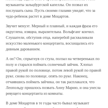
музыканты зальцбургской капеллы. Он позвал их
послушать сына. Пусть своими глазами увидят, что за
чудо-ребенок растет в доме Моцартов.
Звучит менуэт. Мерный и плавный, и каждая фраза его
округлена, изящна, выразительна. Вольфганг кончил.
Слушатели, обступив отца, наперебой расхваливали
искусство маленького концертанта, восхищались его
дивным дарованием.
А он? Он, спрыгнув со стула, ползал на четвереньках по
полу и старался поймать солнечный зайчик. Хлопал
правой рукой по половице, потом левой рукой по правой
руке, снова по половице, опять по руке. Наконец,
отчаявшись поймать зайчика, он так расплакался, что
Леопольду пришлось позвать Анну Марию, и она унесла
ревущего концертанта из комнаты.
В доме Моцартов в те годы часто бывал музыкант