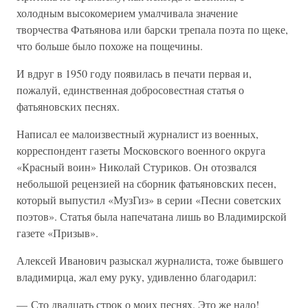
холодным высокомерием умалчивала значение
творчества Фатьянова или барски трепала поэта по щеке,
что больше было похоже на пощечины.
И вдруг в 1950 году появилась в печати первая и,
пожалуй, единственная добросовестная статья о
фатьяновских песнях.
Написал ее малоизвестный журналист из военных,
корреспондент газеты Московского военного округа
«Красный воин» Николай Стуриков. Он отозвался
небольшой рецензией на сборник фатьяновских песен,
который выпустил «МузГиз» в серии «Песни советских
поэтов». Статья была напечатана лишь во Владимирской
газете «Призыв».
Алексей Иванович разыскал журналиста, тоже бывшего
владимирца, жал ему руку, удивленно благодарил:
— Сто двадцать строк о моих песнях. Это же надо!