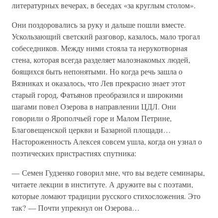
литературных вечерах, в беседах «за круглым столом».
Они поздоровались за руку и дальше пошли вместе.
Ускользающий светский разговор, казалось, мало трогал
собеседников. Между ними стояла та нерукотворная
стена, которая всегда разделяет малознакомых людей,
боящихся быть непонятыми. Но когда речь зашла о
Вязниках и оказалось, что Лев прекрасно знает этот
старый город, Фатьянов преобразился и широкими
шагами повел Озерова в направлении ЦДЛ. Они
говорили о Ярополчьей горе и Малом Петрине,
Благовещенской церкви и Базарной площади…
Настороженность Алексея совсем ушла, когда он узнал о
поэтических пристрастиях спутника:
— Семен Гудзенко говорил мне, что вы ведете семинары,
читаете лекции в институте. А дружите вы с поэтами,
которые ломают традиции русского стихосложения. Это
так? — Почти упрекнул он Озерова…