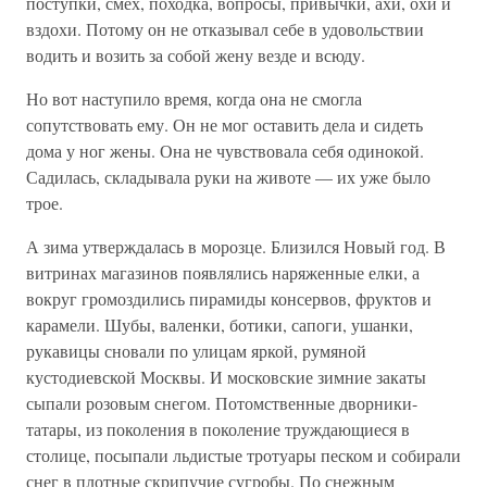
поступки, смех, походка, вопросы, привычки, ахи, охи и
вздохи. Потому он не отказывал себе в удовольствии
водить и возить за собой жену везде и всюду.
Но вот наступило время, когда она не смогла
сопутствовать ему. Он не мог оставить дела и сидеть
дома у ног жены. Она не чувствовала себя одинокой.
Садилась, складывала руки на животе — их уже было
трое.
А зима утверждалась в морозце. Близился Новый год. В
витринах магазинов появлялись наряженные елки, а
вокруг громоздились пирамиды консервов, фруктов и
карамели. Шубы, валенки, ботики, сапоги, ушанки,
рукавицы сновали по улицам яркой, румяной
кустодиевской Москвы. И московские зимние закаты
сыпали розовым снегом. Потомственные дворники-
татары, из поколения в поколение труждающиеся в
столице, посыпали льдистые тротуары песком и собирали
снег в плотные скрипучие сугробы. По снежным