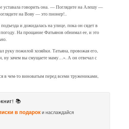
е уставала говорить она. — Поглядите на Алешу —
оглядите на Вову — это пионер!..
подъезда и дожидалась на улице, пока он сядет в
погоду. На прощание Фатьянов обнимал ее, и это
ьно.
л руку пожилой хозяйки. Татьяна, провожая его,
, ну зачем вы смущаете маму…». А он отвечал с
я в чем-то виноватым перед всеми тружениками,
книг! 📚
писки в подарок
и наслаждайся