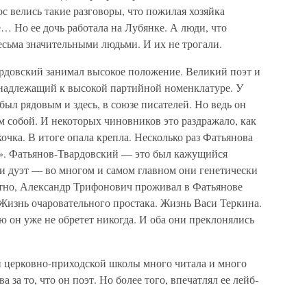
лос велись такие разговоры, что пожилая хозяйка
… Но ее дочь работала на Лубянке. А люди, что
есьма значительными людьми. И их не трогали.
рдовский занимал высокое положение. Великий поэт и
инадлежащий к высокой партийной номенклатуре. У
был рядовым и здесь, в союзе писателей. Но ведь он
м собой. И некоторых чиновников это раздражало, как
очка. В итоге опала крепла. Несколько раз Фатьянова
е». Фатьянов-Твардовский — это был кажущийся
 дуэт — во многом и самом главном они генетически
ятно, Александр Трифонович проживал в Фатьянове
Жизнь очаровательного простака. Жизнь Васи Теркина.
ю он уже не обретет никогда. И оба они преклонялись
и церковно-приходской школы много читала и много
 за то, что он поэт. Но более того, впечатлял ее лейб-