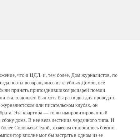
ожение, что и ЦДЛ, и, тем более, Дом журналистов, по
огда поэты возвращались из клубных Домов, все
 были принять припозднившихся рыцарей поэзии.
и стало, должен был хотя бы раз в два дня проведать
 в журналистском или писательском клубах, он
 брата. Эта квартира — то ли импровизированный
сбоку дома. В нее вела лестница чердачного типа. И
м более Соловьев-Седой, хозяевам становилось боязно.
позитор вполне мог бы застрять в одном из ее