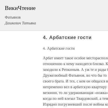
ВикиЧтение
Фатьянов
Дашкевич Татьяна
4. Арбатские гости
4. Арбатские гости
Арбат имеет такое особое местораспол
отношению к нему находятся близко. К
заходили к Репкиным. А уж те и рады
Дружелюбный Фатьянов, во что бы то н
своего брата. И тех, с кем он общался
непременно вел в арбатскую квартиру
мезонин, то ли удерживающая «ножка» 
когда по ней влезал Твардовский, а те
Изрядно погрузневший после войны ком