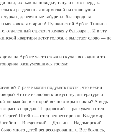
 шли, их, как на поводке, тянуло в этот чердак.
-сельски разделенная ширмочкой на столовую и
х чурках, деревянные табуреты, благородная
на московская старина! Пушкинский Арбат. Тишина.
те, отдаленный стрекот трамвая у бульвара… И в эту
инской квартиры летят голоса, а вылетает слово — не
х дома на Арбате часто стоял и скучал все один и тот
 говорила расшумевшимся гостям:
азания? И разве могли подумать поэты, что некий
оворы? Что не из любви к искусству, литературе и
рой-«ножкой», в которой вечно открыты окна? А ведь
и «врагов народа». Твардовский — раскулачен отец.
н. Сергей Штейн — отец репрессирован. Владимир
. Нагибин… Введенский… Долгин… Надомирский…
й было много детей репрессированных. Все боялись,