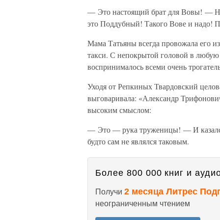
— Это настоящий брат для Вовы! — Н
это Поддубный! Такого Вове и надо! П
Мама Татьяны всегда провожала его из 
такси. С непокрытой головой в любую 
воспринималось всеми очень трогател
Уходя от Репкиных Твардовский целова
выговаривала: «Александр Трифонович
высоким смыслом:
— Это — рука труженицы! — И казалс
будто сам не являлся таковым.
Более 800 000 книг и аудио
2 месяца Литрес Под
Получи
неограниченным чтением