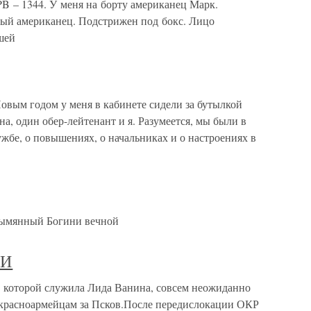
MPB – 1344. У меня на борту американец Марк.
ный американец. Подстрижен под бокс. Лицо
шей
вым годом у меня в кабинете сидели за бутылкой
на, один обер-лейтенант и я. Разумеется, мы были в
ужбе, о повышениях, о начальниках и о настроениях в
езымянный Богини вечной
ТИ
орой служила Лида Ванина, совсем неожиданно
красноармейцам за Псков.После передислокации ОКР