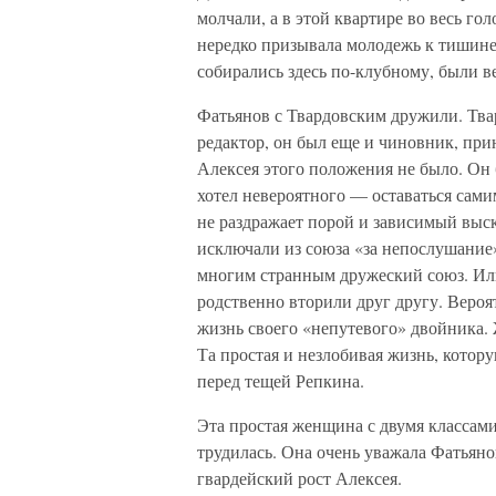
молчали, а в этой квартире во весь го
нередко призывала молодежь к тишине
собирались здесь по-клубному, были в
Фатьянов с Твардовским дружили. Тва
редактор, он был еще и чиновник, пр
Алексея этого положения не было. Он 
хотел невероятного — оставаться сами
не раздражает порой и зависимый выск
исключали из союза «за непослушани
многим странным дружеский союз. Или
родственно вторили друг другу. Веро
жизнь своего «непутевого» двойника. 
Та простая и незлобивая жизнь, котору
перед тещей Репкина.
Эта простая женщина с двумя классам
трудилась. Она очень уважала Фатьянова
гвардейский рост Алексея.