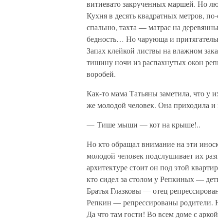
витиевато закрученных маршей. Но люди
Кухня в десять квадратных метров, по
спальню, тахта — матрас на деревянны
бедность… Но чарующа и притягатель
Запах клейкой листвы на влажном зака
тишину ночи из распахнутых окон репк
воробей.
Как-то мама Татьяны заметила, что у и
же молодой человек. Она приходила и
— Тише мыши — кот на крыше!..
Но кто обращал внимание на эти иноск
молодой человек подслушивает их разг
архитектуре стоит он под этой кварти
кто сидел за столом у Репкиных — дет
Братья Глазковы — отец репрессирова
Репкин — репрессированы родители
Да что там гости! Во всем доме с арко