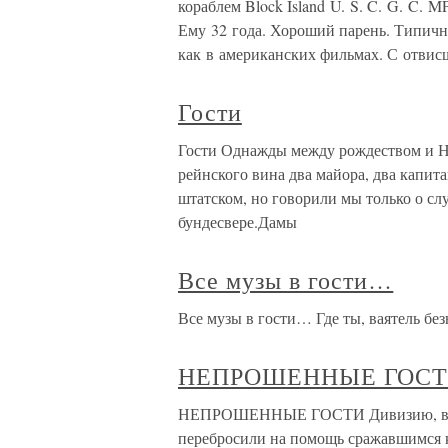
кораблем Block Island U. S. C. G. C. 
Ему 32 года. Хороший парень. Типич
как в американских фильмах. С отвис
Гости
Гости Однажды между рождеством и Но
рейнского вина два майора, два капита
штатском, но говорили мы только о сл
бундесвере.Дамы
Все музы в гости…
Все музы в гости… Где ты, ваятель б
НЕПРОШЕННЫЕ ГОС
НЕПРОШЕННЫЕ ГОСТИ Дивизию, в кот
перебросили на помощь сражавшимся 