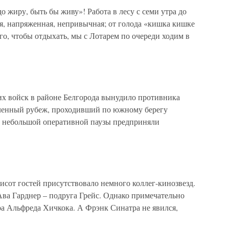
о жиру, быть бы живу»! Работа в лесу с семи утра до
ая, напряженная, непривычная; от голода «кишка кишке
го, чтобы отдыхать, мы с Лотарем по очереди ходим в
х войск в районе Белгорода вынудило противника
вленный рубеж, проходивший по южному берегу
е небольшой оперативной паузы предприняли
тисот гостей присутствовало немного коллег-кинозвезд.
Ава Гарднер – подруга Грейс. Однако примечательно
ра Альфреда Хичкока. А Фрэнк Синатра не явился,