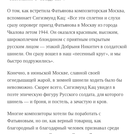
О том, как встретила Фатьянова композиторская Москва,
вспоминает Сигизмунд Кац: «Все эти сплетни и слухи
сразу опроверг приезд Фатьянова в Москву из города
Чкалова летом 1944. Он оказался красивым, высоким,
широкоплечим блондином с приятным открытым
русским лицом — этакий Добрыня Никитич в солдатской
шинели. Он сразу вошел в наш «песенный круг», и мы
быстро подружились».
Конечно, в июньской Москве, славной своей
огнедышащей жарой, в зимней шинели ходить было бы
невозможно. Скорее всего, Сигизмунд Кац увидел в
поэте эпическую фигуру Русского солдата, для которого
шинель — и броня, и постель, а зачастую и кров.
Многие композиторы хотели бы поработать с
Фатьяновым, но он, как верный товарищ, как
благородный и благодарный человек признавал среди