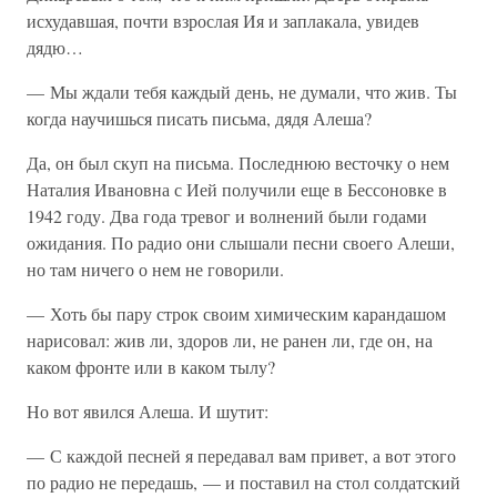
исхудавшая, почти взрослая Ия и заплакала, увидев
дядю…
— Мы ждали тебя каждый день, не думали, что жив. Ты
когда научишься писать письма, дядя Алеша?
Да, он был скуп на письма. Последнюю весточку о нем
Наталия Ивановна с Ией получили еще в Бессоновке в
1942 году. Два года тревог и волнений были годами
ожидания. По радио они слышали песни своего Алеши,
но там ничего о нем не говорили.
— Хоть бы пару строк своим химическим карандашом
нарисовал: жив ли, здоров ли, не ранен ли, где он, на
каком фронте или в каком тылу?
Но вот явился Алеша. И шутит:
— С каждой песней я передавал вам привет, а вот этого
по радио не передашь, — и поставил на стол солдатский