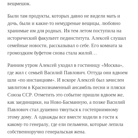
вещмешок.
Были там продукты, которых давно не видели мать и
дочь, были и какие-то немудреные вещицы, любовно
хранимые им для родных. Ия тем летом поступила на
исторический факультет пединститута. Алексей слушал
семейные новости, рассказывал о себе. Его комната за
громоздким буфетом снова стала жилой…
Ранним утром Алексей уходил в гостиницу «Москва»,
где жил с семьей Василий Павлович. Оттуда они вдвоем
шли «по инстанциям». И вскоре Алексей был зачислен
завлитом в Краснознаменный ансамбль песни и пляски
Союза ССР. Отметить это событие пришли вдвоем же,
как заединщики, на Ново-Басманную, а позже Василий
Павлович стал душевно тянуться к гостеприимному
этому дому. А однажды все вместе ходили в гости к
какому-то генералу, где ели пельмени, которые лепила
собственноручно генеральская жена.