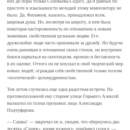
них до поры только Соловьева-Седого. Да и равных по
простоте и изысканности мелодий этому композитору не
было. Да, Фатьянов, казалось, принадлежал всем,
широкая душа. Но, несмотря на широту, в нем была
некоторая настороженность по отношению к новым
знакомым, свойственная цельным людям. Его
дружелюбие люди часто принимали за дружбу. Но будучи
очень ранимым в отношении своих стихов, он внутренне
боялся нарваться на скептицизм, иронию и бестактность
в их оценке. Оттого он не впускал в свой творческий мир
новых людей, ограждая себя свойственной только поэтам
«поэтической» целомудренностью.
Тем летом случилась еще одна радостная встреча. На
противоположной ему стороне улице Горького Алексей
выхватил из толпы прохожих лицо Александра
Подчуфарова.
— Сашка! — закричал он и, увидев, что обернулись два
десятка «Сашек», кроме нужного, прибавил голоса: —