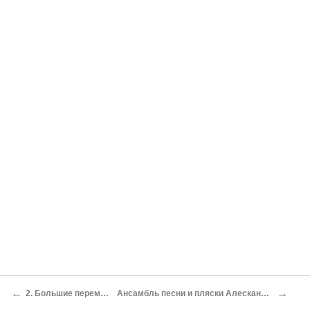
←
→
2. Большие перемены
Ансамбль песни и пляски Алескандрова