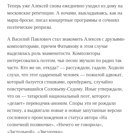
Теперь уже Алексей снова ежедневно уходил из дому на
московские репетиции. А ночами, выкладываясь, как на
марш-броске, писал концертные программы и сочинял
поэтические репризы.
А Василий Павлович стал знакомить Алексея с друзьями-
композиторами, причем Фатьянову в этом случае
выделялась роль знаменитости. Композиторы
интересовались поэтом, чьи песни звучали по радио так
часто. Кто же он, откуда? — рассуждали, гадали. Ходили
слухи, что этот одаренный человек — пожилой адвокат,
который балуется стишками, оренбуржец, случайно
повстречавшийся Соловьеву-Седому. Иные утверждали,
что он — татарский национальный поэт, которого
«делает» переводчик-аноним. Споры эти не рождали
истину, а выдвигали новые и новые запутанные версии
сословного происхождения и статуса автора «На
солнечной поляночке», «Ничего не говорила»,
«Застольной», «Звездочки».