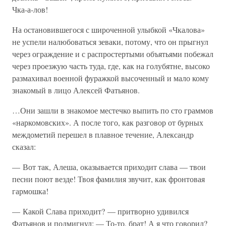
Чка-а-лов!
На остановившегося с широченной улыбкой «Чкалова»
не успели налюбоваться зеваки, потому, что он прыгнул
через ограждение и с распростертыми объятьями побежал
через проезжую часть туда, где, как на голубятне, высоко
размахивал военной фуражкой высоченный и мало кому
знакомый в лицо Алексей Фатьянов.
…Они зашли в знакомое местечко выпить по сто граммов
«наркомовских». А после того, как разговор от бурных
междометий перешел в плавное течение, Александр
сказал:
— Вот так, Алеша, оказывается приходит слава — твои
песни поют везде! Твоя фамилия звучит, как фронтовая
гармошка!
— Какой Слава приходит? — притворно удивился
Фатьянов и подмигнул: — То-то, брат! А я что говорил?