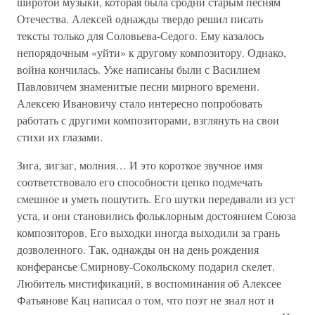
широтой музыки, которая была сродни старым песням
Отечества. Алексей однажды твердо решил писать
тексты только для Соловьева-Седого. Ему казалось
непорядочным «уйти» к другому композитору. Однако,
война кончилась. Уже написаны были с Василием
Павловичем знаменитые песни мирного времени.
Алексею Ивановичу стало интересно попробовать
работать с другими композиторами, взглянуть на свои
стихи их глазами.
Зига, зигзаг, молния… И это короткое звучное имя
соответствовало его способности цепко подмечать
смешное и уметь пошутить. Его шутки передавали из уст
уста, и они становились фольклорным достоянием Союза
композиторов. Его выходки иногда выходили за грань
дозволенного. Так, однажды он на день рождения
конферансье Смирнову-Сокольскому подарил скелет.
Любитель мистификаций, в воспоминания об Алексее
Фатьянове Кац написал о том, что поэт не знал нот и