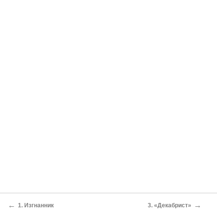
←
→
1. Изгнанник
3. «Декабрист»