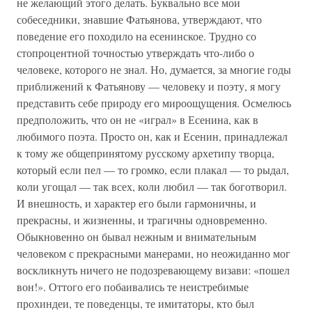
не желающий этого делать. Буквально все мои
собеседники, знавшие Фатьянова, утверждают, что
поведение его походило на есенинское. Трудно со
стопроцентной точностью утверждать что-либо о
человеке, которого не знал. Но, думается, за многие годы
приближений к Фатьянову — человеку и поэту, я могу
представить себе природу его мироощущения. Осмелюсь
предположить, что он не «играл» в Есенина, как в
любимого поэта. Просто он, как и Есенин, принадлежал
к тому же общепринятому русскому архетипу творца,
который если пел — то громко, если плакал — то рыдал,
коли угощал — так всех, коли любил — так боготворил.
И внешность, и характер его были гармоничны, и
прекрасны, и жизненны, и трагичны одновременно.
Обыкновенно он бывал нежным и внимательным
человеком с прекрасными манерами, но неожиданно мог
воскликнуть ничего не подозревающему визави: «пошел
вон!». Оттого его побаивались те неистребимые
прохиндеи, те поведенцы, те имитаторы, кто был