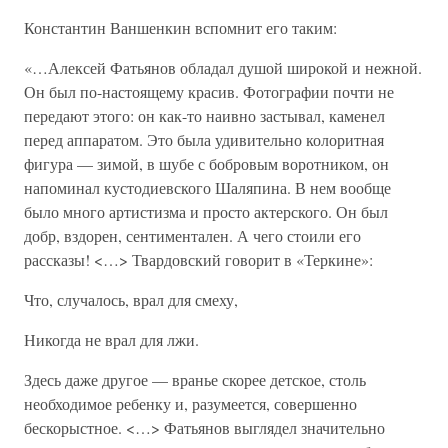
Константин Ваншенкин вспомнит его таким:
«…Алексей Фатьянов обладал душой широкой и нежной.
Он был по-настоящему красив. Фотографии почти не
передают этого: он как-то наивно застывал, каменел
перед аппаратом. Это была удивительно колоритная
фигура — зимой, в шубе с бобровым воротником, он
напоминал кустодиевского Шаляпина. В нем вообще
было много артистизма и просто актерского. Он был
добр, вздорен, сентиментален. А чего стоили его
рассказы! <…> Твардовский говорит в «Теркине»:
Что, случалось, врал для смеху,
Никогда не врал для лжи.
Здесь даже другое — вранье скорее детское, столь
необходимое ребенку и, разумеется, совершенно
бескорыстное. <…> Фатьянов выглядел значительно