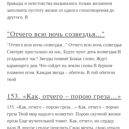
бравады и неистовства вызывались только желанием
заполнить пустоту жизни от одного стихотворения до
другого. В
"Отчего всю ночь созвездья..."
"Отчего всю ночь созвездья..." Отчего всю ночь созвездья
Смотрят пристально на нас, Будто чуют день возмездья И
угадывают час? Звезды помнят Божье слово, Ждут
карающего дня, Что сойдет на землю снова В бурном
пламени огня. Каждая звезда – обитель. В той обители
твой
153. «Как, отчего – порою греза…»
153. «Как, отчего – порою греза…» Как, отчего – порою
греза Твой мир надолго возмутит, Порою скучной жизни
проза Еще мучительней томит. Как, отчего, но сердцу
надо В другое сердце перелить Свои мечты, свою отраду