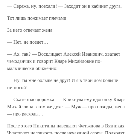
— Сережа, ну, поехали! — Заходит он в кабинет друга.
Тот лишь пожимает плечами.
За него отвечает жена:
— Нет, не поедет…
— Ах, так? — Восклицает Алексей Иванович, хватает
чемоданчик и говорит Кларе Михайловне по-
мальчишески обиженно:
— Ну, ты мне больше не друг! И я в твой дом больше —
ни ногой!
— Скатертью дорожка! — Крикнула ему вдогонку Клара
Михайловна в том же духе. — Муж — про походы, жена
— про расходы…
После этого Никитины навещают Фатьянова в Вязниках.
Чувствуют неловкость после нечаянной ссоры. Подходят