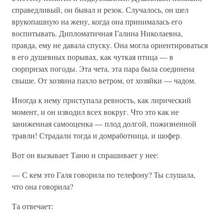
справедливый, он бывал и резок. Случалось, он шел
врукопашную на жену, когда она принималась его
воспитывать. Дипломатичная Галина Николаевна,
правда, ему не давала спуску. Она могла ориентироваться
в его душевных порывах, как чуткая птица — в
сюрпризах погоды. Эта чета, эта пара была соединена
свыше. От хозяина пахло ветром, от хозяйки — чадом.
Иногда к нему приступала ревность, как лирический
момент, и он изводил всех вокруг. Что это как не
заниженная самооценка — плод долгой, пожизненной
травли! Страдали тогда и домработница, и шофер.
Вот он вызывает Таню и спрашивает у нее:
— С кем это Галя говорила по телефону? Ты слушала,
что она говорила?
Та отвечает: