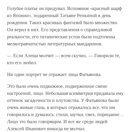
Голубое платье он придумал. Вспомним «красный шарф
из Японии», подаренный Татьяне Репкиной в день
рождения. Таких красивых фантазий было множество.
Он верил в них. Его представления о справедливой
реальности, его титанические устои были подточены
мелкотравчатостью литературных мандаринов.
— Если Алеша молчит — всем скучно, — Говорили те,
кто его любил.
Ни один портрет не отражает лица Фатьянова.
Это было очень подвижное, подверженное смене
настроений, лицо. Небольшая асимметрия придавала ему
оттенок загадочности и плутовства. У Фатьянова были
очень живые глаза, в которых отражалось все, что им
говорилось и думалось: стихи, шутки, смех, порицание…
Лицо это было говорящим. И все же среди людей
Алексей Иванович никогда не молчал.