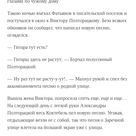
глазами по чужому дому.
Такою ночью въехал Фатьянов в писательский поселок и
постучался в окно к Виктору Полторацкому. Безо всяких
обиняков он сообщил, что написал новую песню,
огляделся.
— Гитара тут есть?
— Гитары здесь не растут, — Бурчал полусонный
Полторацкий.
— Ну раз тут не расту-у-ут!.. — Махнул рукой и спел без
аккомпанемента песню о родной улице.
Вышла жена Виктора, попросила спеть еще, еще и еще…
На следующий день с легкой руки Александры
Полторацкой весь Коктебель пел новую песню. Уезжая,
отдыхающие везли ее с собой, так что песня о Заречной
улице влетела на большой экран уже с улицы.