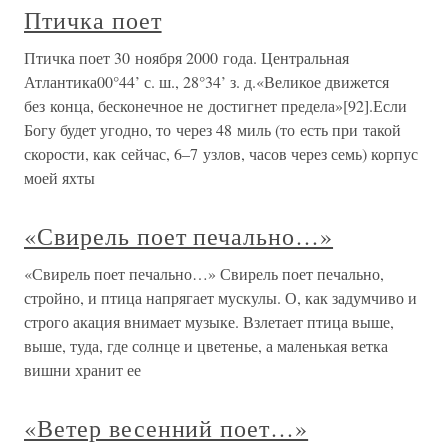
Птичка поет
Птичка поет 30 ноября 2000 года. Центральная
Атлантика00°44’ с. ш., 28°34’ з. д.«Великое движется
без конца, бесконечное не достигнет предела»[92].Если
Богу будет угодно, то через 48 миль (то есть при такой
скорости, как сейчас, 6–7 узлов, часов через семь) корпус
моей яхты
«Свирель поет печально…»
«Свирель поет печально…» Свирель поет печально,
стройно, и птица напрягает мускулы. О, как задумчиво и
строго акация внимает музыке. Взлетает птица выше,
выше, туда, где солнце и цветенье, а маленькая ветка
вишни хранит ее
«Ветер весенний поет…»