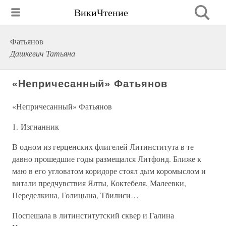
ВикиЧтение
Фатьянов
Дашкевич Татьяна
«Непричесанный» Фатьянов
«Непричесанный» Фатьянов
1. Изгнанник
В одном из герценских флигелей Литинститута в те
давно прошедшие годы размещался Литфонд. Ближе к
маю в его угловатом коридоре стоял дым коромыслом и
витали предчувствия Ялты, Коктебеля, Малеевки,
Переделкина, Голицына, Тбилиси…
Поспешала в литинститутский сквер и Галина