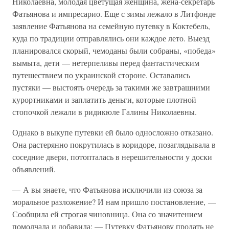
Николаевна, молодая цветущая женщина, жена-секретарь
Фатьянова и импресарио. Еще с зимы лежало в Литфонде
заявление Фатьянова на семейную путевку в Коктебель,
куда по традиции отправлялись они каждое лето. Выезд
планировался скорый, чемоданы были собраны, «победа»
вымыта, дети — нетерпеливы перед фантастическим
путешествием по украинской стороне. Оставались
пустяки — выстоять очередь за такими же завтрашними
курортниками и заплатить деньги, которые плотной
стопочкой лежали в ридикюле Галины Николаевны.
Однако в выкупе путевки ей было односложно отказано.
Она растерянно покрутилась в коридоре, позаглядывала в
соседние двери, потопталась в нерешительности у доски
объявлений.
— А вы знаете, что Фатьянова исключили из союза за
моральное разложение? И нам пришло постановление, —
Сообщила ей строгая чиновница. Она со значитением
помолчала и добавила: — Путевку Фатьянову продать не