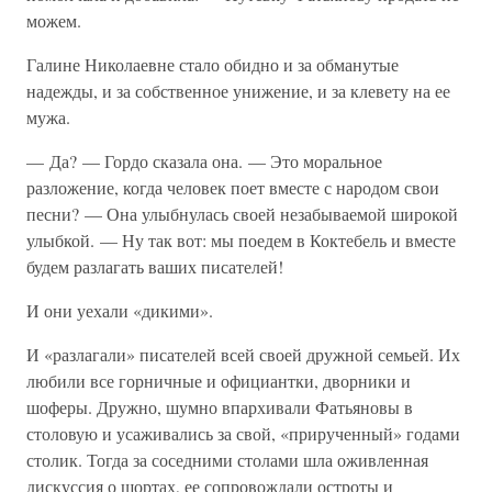
можем.
Галине Николаевне стало обидно и за обманутые
надежды, и за собственное унижение, и за клевету на ее
мужа.
— Да? — Гордо сказала она. — Это моральное
разложение, когда человек поет вместе с народом свои
песни? — Она улыбнулась своей незабываемой широкой
улыбкой. — Ну так вот: мы поедем в Коктебель и вместе
будем разлагать ваших писателей!
И они уехали «дикими».
И «разлагали» писателей всей своей дружной семьей. Их
любили все горничные и официантки, дворники и
шоферы. Дружно, шумно впархивали Фатьяновы в
столовую и усаживались за свой, «прирученный» годами
столик. Тогда за соседними столами шла оживленная
дискуссия о шортах, ее сопровождали остроты и