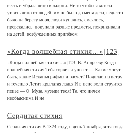
весть и убрала лицо в ладони. Не то чтобы я хотела
утаить лицо от людей: им не было до меня дела, ведь это
было на берегу моря, люди купались, смеялись,
пререкались, покупали разные предметы, покрикивали
на детей, возбужденных припёком
«Когда волшебная стихия…»[123]
«Когда волшебная стихия…»[123] В. Андрееву Когда
волшебная стихия Тебя сорвет и унесет — Какие могут
быть, какие Исканья рифмы и расчет? Подвластна ветру
и теченью Летит крылатая ладья И в пене волн струится
пенье — О, Муза, музыка твоя! Та, что ничем
необъяснима И не
Сердитая стихия
Сердитая стихия В 1824 году, в день 7 ноября, хотя тогда