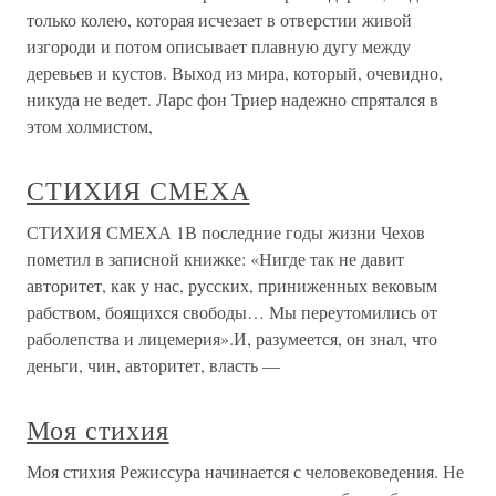
только колею, которая исчезает в отверстии живой
изгороди и потом описывает плавную дугу между
деревьев и кустов. Выход из мира, который, очевидно,
никуда не ведет. Ларс фон Триер надежно спрятался в
этом холмистом,
СТИХИЯ СМЕХА
СТИХИЯ СМЕХА 1В последние годы жизни Чехов
пометил в записной книжке: «Нигде так не давит
авторитет, как у нас, русских, приниженных вековым
рабством, боящихся свободы… Мы переутомились от
раболепства и лицемерия».И, разумеется, он знал, что
деньги, чин, авторитет, власть —
Моя стихия
Моя стихия Режиссура начинается с человековедения. Не