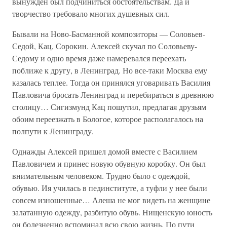
вынужден был подчиниться обстоятельствам. Да и
творчество требовало многих душевных сил.
Бывали на Ново-Басманной композиторы — Соловьев-
Седой, Кац, Сорокин. Алексей скучал по Соловьеву-
Седому и одно время даже намеревался переехать
поближе к другу, в Ленинград. Но все-таки Москва ему
казалась теплее. Тогда он принялся уговаривать Василия
Павловича бросать Ленинград и перебираться в древнюю
столицу… Сигизмунд Кац пошутил, предлагая друзьям
обоим переезжать в Бологое, которое располагалось на
полпути к Ленинграду.
Однажды Алексей пришел домой вместе с Василием
Павловичем и принес новую обувную коробку. Он был
внимательным человеком. Трудно было с одеждой,
обувью. Ия училась в пединституте, а туфли у нее были
совсем изношенные… Алеша не мог видеть на женщине
залатанную одежду, разбитую обувь. Нищенскую юность
он болезненно вспоминал всю свою жизнь. По пути