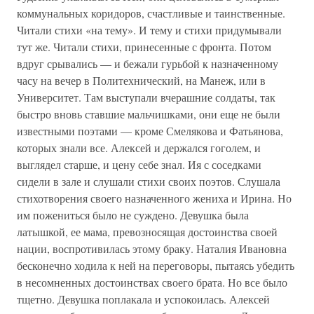
коммунальных коридоров, счастливые и таинственные.
Читали стихи «на тему». И тему и стихи придумывали
тут же. Читали стихи, принесенные с фронта. Потом
вдруг срывались — и бежали гурьбой к назначенному
часу на вечер в Политехнический, на Манеж, или в
Университет. Там выступали вчерашние солдаты, так
быстро вновь ставшие мальчишками, они еще не были
известными поэтами — кроме Смелякова и Фатьянова,
которых знали все. Алексей и держался гоголем, и
выглядел старше, и цену себе знал. Ия с соседками
сидели в зале и слушали стихи своих поэтов. Слушала
стихотворения своего назначенного жениха и Ирина. Но
им пожениться было не суждено. Девушка была
латышкой, ее мама, превозносящая достоинства своей
нации, воспротивилась этому браку. Наталия Ивановна
бесконечно ходила к ней на переговоры, пытаясь убедить
в несомненных достоинствах своего брата. Но все было
тщетно. Девушка поплакала и успокоилась. Алексей