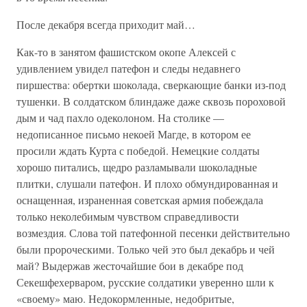
После декабря всегда приходит май…
Как-то в занятом фашистском окопе Алексей с
удивлением увидел патефон и следы недавнего
пиршества: обертки шоколада, сверкающие банки из-под
тушенки. В солдатском блиндаже даже сквозь пороховой
дым и чад пахло одеколоном. На столике —
недописанное письмо некоей Магде, в котором ее
просили ждать Курта с победой. Немецкие солдаты
хорошо питались, щедро разламывали шоколадные
плитки, слушали патефон. И плохо обмундированная и
оснащенная, израненная советская армия побеждала
только неколебимым чувством справедливости
возмездия. Слова той патефонной песенки действительно
были пророческими. Только чей это был декабрь и чей
май? Выдержав жесточайшие бои в декабре под
Секешфехерваром, русские солдатики уверенно шли к
«своему» маю. Недокормленные, недобритые,