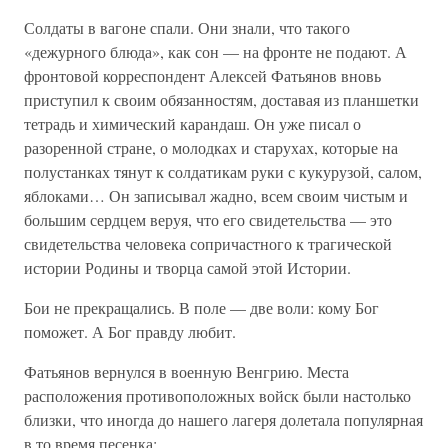
Солдаты в вагоне спали. Они знали, что такого
«дежурного блюда», как сон — на фронте не подают. А
фронтовой корреспондент Алексей Фатьянов вновь
приступил к своим обязанностям, доставая из планшетки
тетрадь и химический карандаш. Он уже писал о
разоренной стране, о молодках и старухах, которые на
полустанках тянут к солдатикам руки с кукурузой, салом,
яблоками… Он записывал жадно, всем своим чистым и
большим сердцем веруя, что его свидетельства — это
свидетельства человека сопричастного к трагической
истории Родины и творца самой этой Истории.
Бои не прекращались. В поле — две воли: кому Бог
поможет. А Бог правду любит.
Фатьянов вернулся в военную Венгрию. Места
расположения противоположных войск были настолько
близки, что иногда до нашего лагеря долетала популярная
в то время песенка: