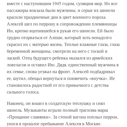
вместе с наступившим 1945 годом, сулящим мир. Но все
пассажиры вокзала были мужчины, и серые их шинели
красили праздничные дни в цвет военного пороха.
Алексей шел по перрону в сопровождении племянницы
Ии, крепко вцепившейся в рукав его шинели. Ей было
трудно оторваться от Алеши, который хоть ненадолго
скрасил их с матерью жизнь. Теплые влажные глаза, глаза
беременной женщины, смотрели на него с тоской и
лаской. Отец будущего ребенка оказался из армейских
ловеласов и оставил Ию. Дядя, единственный мужчина в
их семье, снова уезжал на фронт. Алексей подбадривал
ее, шутил, обещал вернуться и понянчить «внучка». Ие
становилось радостней от его привычного с детства
сильного голоса.
Наконец, он вошел в солдатскую теплушку и снял
шинель. Музыканты играли полный трагизма марш
«Прощание славянки». За стеной вагона поплыл перрон,
унося в прошлое пребывание Алексея в Москве.