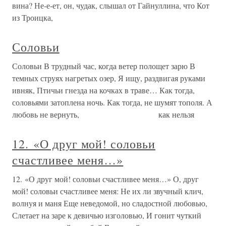
вина? Не-е-ет, он, чудак, слышал от Гайнуллина, что Кот
из Троицка,
Соловьи
Соловьи В трудный час, когда ветер полощет зарю В
темных струях нагретых озер, Я ищу, раздвигая руками
ивняк, Птичьи гнезда на кочках в траве… Как тогда,
соловьями затоплена ночь. Как тогда, не шумят тополя. А
любовь не вернуть, как нельзя
12. «О друг мой! соловьи
счастливее меня…»
12. «О друг мой! соловьи счастливее меня…» О, друг
мой! соловьи счастливее меня: Не их ли звучный клич,
волнуя и маня Еще неведомой, но сладостной любовью,
Слетает на заре к девичью изголовью, И гонит чуткий