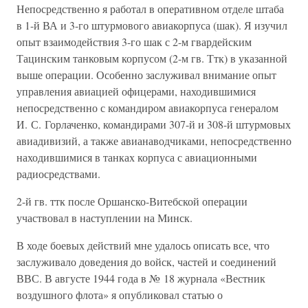
Непосредственно я работал в оперативном отделе штаба
в 1-й ВА и 3-го штурмового авиакорпуса (шак). Я изучил
опыт взаимодействия 3-го шак с 2-м гвардейским
Тацинским танковым корпусом (2-м гв. Ттк) в указанной
выше операции. Особенно заслуживал внимание опыт
управления авиацией офицерами, находившимися
непосредственно с командиром авиакорпуса генералом
И. С. Горлаченко, командирами 307-й и 308-й штурмовых
авиадивизий, а также авианаводчиками, непосредственно
находившимися в танках корпуса с авиационными
радиосредствами.
2-й гв. ттк после Оршанско-Витебской операции
участвовал в наступлении на Минск.
В ходе боевых действий мне удалось описать все, что
заслуживало доведения до войск, частей и соединений
ВВС. В августе 1944 года в № 18 журнала «Вестник
воздушного флота» я опубликовал статью о