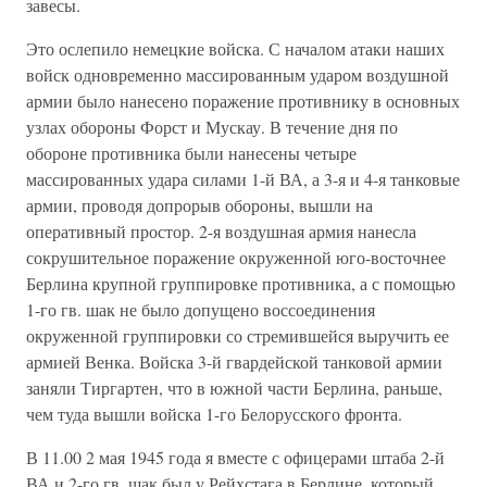
завесы.
Это ослепило немецкие войска. С началом атаки наших
войск одновременно массированным ударом воздушной
армии было нанесено поражение противнику в основных
узлах обороны Форст и Мускау. В течение дня по
обороне противника были нанесены четыре
массированных удара силами 1-й ВА, а 3-я и 4-я танковые
армии, проводя допрорыв обороны, вышли на
оперативный простор. 2-я воздушная армия нанесла
сокрушительное поражение окруженной юго-восточнее
Берлина крупной группировке противника, а с помощью
1-го гв. шак не было допущено воссоединения
окруженной группировки со стремившейся выручить ее
армией Венка. Войска 3-й гвардейской танковой армии
заняли Тиргартен, что в южной части Берлина, раньше,
чем туда вышли войска 1-го Белорусского фронта.
В 11.00 2 мая 1945 года я вместе с офицерами штаба 2-й
ВА и 2-го гв. шак был у Рейхстага в Берлине, который