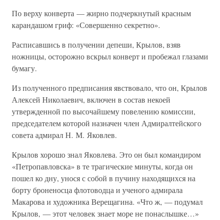
По верху конверта — жирно подчеркнутый красным
карандашом гриф: «Совершенно секретно».
Расписавшись в получении депеши, Крылов, взяв
ножницы, осторожно вскрыл конверт и пробежал глазами
бумагу.
Из полученного предписания явствовало, что он, Крылов
Алексей Николаевич, включен в состав некоей
утвержденной по высочайшему повелению комиссии,
председателем которой назначен член Адмиралтейского
совета адмирал Н. М. Яковлев.
Крылов хорошо знал Яковлева. Это он был командиром
«Петропавловска» в те трагические минуты, когда он
пошел ко дну, унося с собой в пучину находящихся на
борту броненосца флотоводца и ученого адмирала
Макарова и художника Верещагина. «Что ж, — подумал
Крылов, — этот человек знает море не понаслышке…»