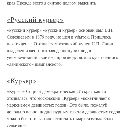
края.Прежде всего я считаю долгом выяснить
«Русский курьер»
«Русский курьер» «Русский курьер» основан был В.Н.
Селезневым в 1879 году, но шел в убыток. Пришлось
искать денег. Отозвался московский купец Н.П. Ланин,
владелец известного завода шипучих вод и
увековечивший свое имя производством искусственного
«ланинского» шампанского,
«Курьер»
«Курьер» Социал-демократическая «Искра» как-то
отозвалась, что московский «Курьер» «кокетничает с
марксизмом девяностых годов».Это было, пожалуй,
довольно верно: подцензурным газетам девяностых годов
можно было только «кокетничать с марксизмом».Более
серьезное