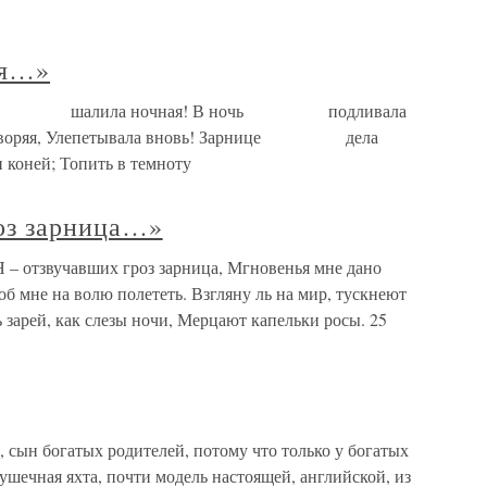
ая…»
арница шалила ночная! В ночь подливала
оряя, Улепетывала вновь! Зарнице дела
ей; Топить в темноту
роз зарница…»
 – отзвучавших гроз зарница, Мгновенья мне дано
об мне на волю полететь. Взгляну ль на мир, тускнеют
 зарей, как слезы ночи, Мерцают капельки росы. 25
 сын богатых родителей, потому что только у богатых
ушечная яхта, почти модель настоящей, английской, из