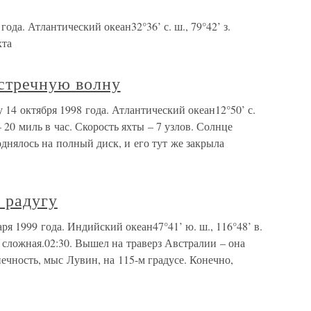
года. Атлантический океан32°36’ с. ш., 79°42’ з.
хта
встречную волну
 14 октября 1998 года. Атлантический океан12°50’ с.
 – 20 миль в час. Скорость яхты – 7 узлов. Солнце
однялось на полный диск, и его тут же закрыла
 радугу
ря 1999 года. Индийский океан47°41’ ю. ш., 116°48’ в.
 сложная.02:30. Вышел на траверз Австралии – она
нечность, мыс Лувин, на 115-м градусе. Конечно,