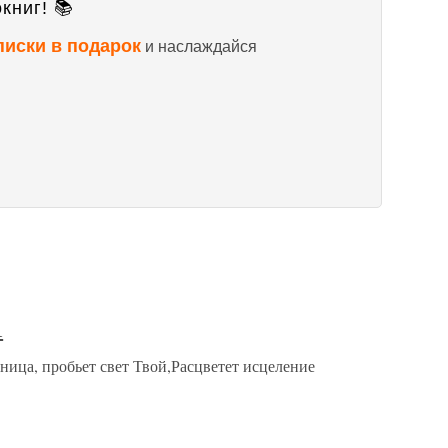
книг! 📚
писки в подарок
и наслаждайся
А
ница, пробьет свет Твой,Расцветет исцеление