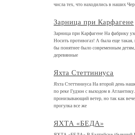
числа тех, что находились в наших Че
Зарница при Карфагене
Зарница при Карфагене На фабрику ухо
Носить противогаз! А была еще такая,
бы понятнее было современным детям, 
деревянные
Яхта Стеттиниуса
Яхта Стеттиниуса На второй день наш
по реке Гудзон с выходом в Атлантику.
пронизывающий ветер, но так как веч
прогулка все же
ЯХТА «БЕДА»
ЯХТА «БЕДА» В Балтийске (бывший Пил