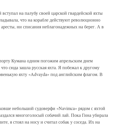
й вступал на палубу своей царской гвардейской яхты
ладывала, что на корабле действуют революционно
аресты, ни списания неблагонадежных на берег. А в
рту Кумана одним погожим апрельским днем
 что сюда зашла русская яхта. Я побежал к другому
овенькую яхту «Advayda» под английским флагом. В
овше небольшой судоверфи «Navimca» рядом с яхтой
раздался многоголосый собачий лай. Пока Гина убирала
те, я стоял на носу и считал собак у соседа. Их на