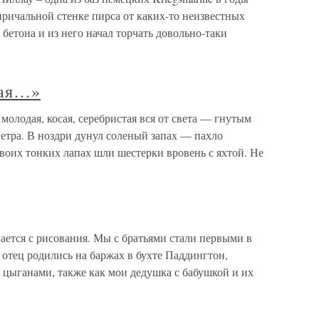
ричальной стенке пирса от каких-то неизвестных
бетона и из него начал торчать довольно-таки
сая…»
молодая, косая, серебристая вся от света — гнутым
ветра. В ноздри дунул соленый запах — пахло
воих тонких лапах шли шестерки вровень с яхтой. Не
нается с рисования. Мы с братьями стали первыми в
и отец родились на баржах в бухте Паддингтон,
цыганами, также как мои дедушка с бабушкой и их