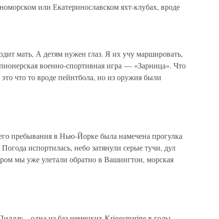
рноморском или Екатеринославском яхт-клубах, вроде
дит мать, А детям нужен глаз. Я их учу маршировать,
 пионерская военно-спортивная игра — «Зарница». Что
это что то вроде пейнтбола, но из оружия были
его пребывания в Нью-Йорке была намечена прогулка
 Погода испортилась, небо затянули серые тучи, дул
ером мы уже улетали обратно в Вашингтон, морская
лау – одна из баз немецких Kriegsmarine в годы