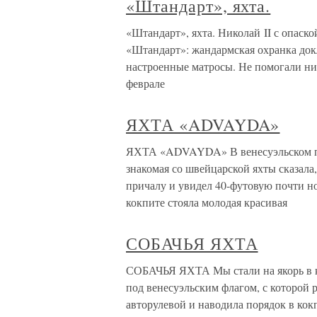
«Штандарт», яхта.
«Штандарт», яхта. Николай II с опаско
«Штандарт»: жандармская охранка док
настроенные матросы. Не помогали ни 
феврале
ЯХТА «ADVAYDA»
ЯХТА «ADVAYDA» В венесуэльском по
знакомая со швейцарской яхты сказала,
причалу и увидел 40-футовую почти н
кокпите стояла молодая красивая
СОБАЧЬЯ ЯХТА
СОБАЧЬЯ ЯХТА Мы стали на якорь в к
под венесуэльским флагом, с которой 
авторулевой и наводила порядок в кокпи