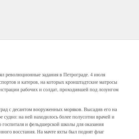
ял революционные задания в Петрограде. 4 июля
спортов и катеров, на которых кронштадтские матросы
нстрации рабочих и солдат, проходившей под лозунгом
град с десантом вооруженных моряков. Высадив его на
ое судно: на ней находилось более полусотни врачей и
о госпиталя и фельдшерской школы для оказания
ого восстания. На мачте яхты был поднят флаг