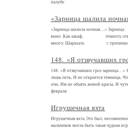
палубе
«Зарница шалила ночн
«Зарница шалила ночная…» З
вино. Как шкаф, темноту отв
много: Шарахать с тропинки кон
148. «Я отзвучавших г
148. «Я отзвучавших гроз зарница…» Я
лишь петь, И не откроется темница, Чт
очи, Им не объять живой красы, И чуть
февраля
Игрушечная яхта
Игрушечная яхта Это был, несомненно,
мальчиков могла быть такая чудная игр