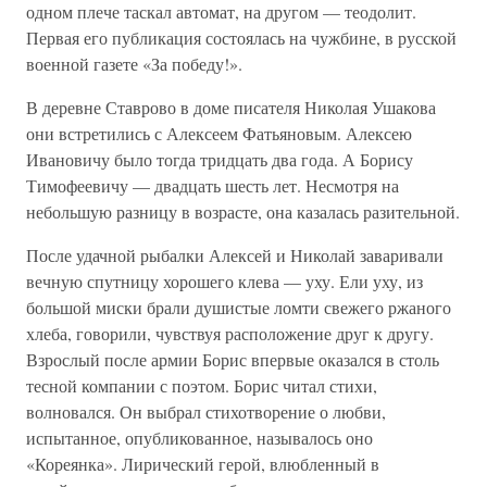
одном плече таскал автомат, на другом — теодолит.
Первая его публикация состоялась на чужбине, в русской
военной газете «За победу!».
В деревне Ставрово в доме писателя Николая Ушакова
они встретились с Алексеем Фатьяновым. Алексею
Ивановичу было тогда тридцать два года. А Борису
Тимофеевичу — двадцать шесть лет. Несмотря на
небольшую разницу в возрасте, она казалась разительной.
После удачной рыбалки Алексей и Николай заваривали
вечную спутницу хорошего клева — уху. Ели уху, из
большой миски брали душистые ломти свежего ржаного
хлеба, говорили, чувствуя расположение друг к другу.
Взрослый после армии Борис впервые оказался в столь
тесной компании с поэтом. Борис читал стихи,
волновался. Он выбрал стихотворение о любви,
испытанное, опубликованное, называлось оно
«Кореянка». Лирический герой, влюбленный в