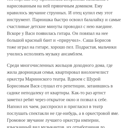
нарисованным на ней пряничным домиком. Ему
нравилось звучание струнных. И отец купил ему этот
инструмент. Парнишка быстро освоил балалайку и самые
счастливые детские минуты проводил с нею наедине.
Вскоре у Васи появилась гитара. Он повязал на нее
большой красный бант и «приручил». Саша Борисов
тоже играл на гитаре, хорошо пел. Подрастая, мальчики
учились исполнять музыку ансамблем.
Среди многочисленных жильцов доходного дома, где
жила дворницкая семья, квартировал виолончелист
оркестра Мариинского театра. Вдвоем с Шурой
Борисовым Вася слушал его репетиции, затаившись в
садике неподалеку от квартиры. Как-то раз артист
заметил ребят через открытое окно и позвал к себе.
Напоил их чаем, расспросил и пригласил в театр
послушать спектакли не где-нибудь, а в оркестровой яме.
Громовое звучание лучшего оркестра империи,
изысканный вид музыкантов, их отработанная до