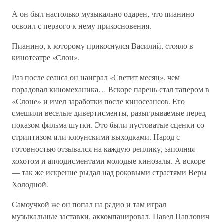
А он был настолько музыкально одарен, что пианино
освоил с первого к нему прикосновения.
Пианино, к которому прикоснулся Василий, стояло в
кинотеатре «Слон».
Раз после сеанса он наиграл «Светит месяц», чем
порадовал киномеханика… Вскоре парень стал тапером в
«Слоне» и имел заработки после киносеансов. Его
смешили веселые дивертисменты, разыгрываемые перед
показом фильма шутки. Это были пустоватые сценки со
стриптизом или клоунскими выходками. Народ с
готовностью отзывался на каждую реплику, заполняя
хохотом и аплодисментами молодые кинозалы. А вскоре
— так же искренне рыдал над роковыми страстями Веры
Холодной.
Самоучкой же он попал на радио и там играл
музыкальные заставки, аккомпанировал. Павел Павлович