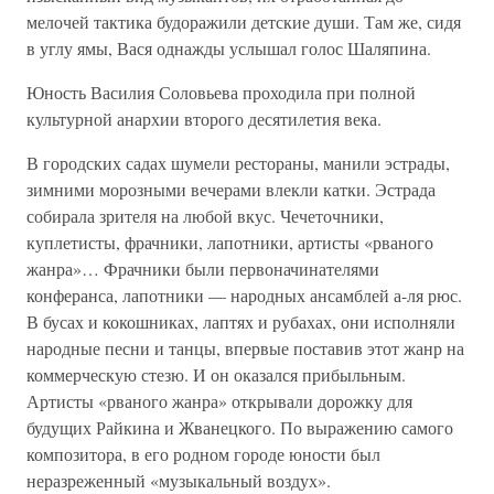
мелочей тактика будоражили детские души. Там же, сидя
в углу ямы, Вася однажды услышал голос Шаляпина.
Юность Василия Соловьева проходила при полной
культурной анархии второго десятилетия века.
В городских садах шумели рестораны, манили эстрады,
зимними морозными вечерами влекли катки. Эстрада
собирала зрителя на любой вкус. Чечеточники,
куплетисты, фрачники, лапотники, артисты «рваного
жанра»… Фрачники были первоначинателями
конферанса, лапотники — народных ансамблей а-ля рюс.
В бусах и кокошниках, лаптях и рубахах, они исполняли
народные песни и танцы, впервые поставив этот жанр на
коммерческую стезю. И он оказался прибыльным.
Артисты «рваного жанра» открывали дорожку для
будущих Райкина и Жванецкого. По выражению самого
композитора, в его родном городе юности был
неразреженный «музыкальный воздух».