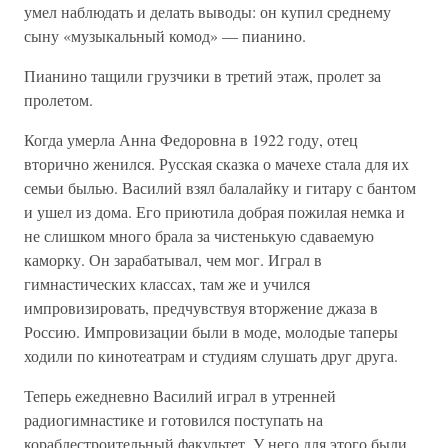
умел наблюдать и делать выводы: он купил среднему
сыну «музыкальный комод» — пианино.
Пианино тащили грузчики в третий этаж, пролет за
пролетом.
Когда умерла Анна Федоровна в 1922 году, отец
вторично женился. Русская сказка о мачехе стала для их
семьи былью. Василий взял балалайку и гитару с бантом
и ушел из дома. Его приютила добрая пожилая немка и
не слишком много брала за чистенькую сдаваемую
каморку. Он зарабатывал, чем мог. Играл в
гимнастических классах, там же и учился
импровизировать, предчувствуя вторжение джаза в
Россию. Импровизации были в моде, молодые таперы
ходили по кинотеатрам и студиям слушать друг друга.
Теперь ежедневно Василий играл в утренней
радиогимнастике и готовился поступать на
кораблестроительный факультет. У него для этого были