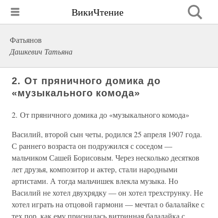
ВикиЧтение
Фатьянов
Дашкевич Татьяна
2. От пряничного домика до
«музыкального комода»
2. От пряничного домика до «музыкального комода»
Василий, второй сын четы, родился 25 апреля 1907 года.
С раннего возраста он подружился с соседом —
мальчиком Сашей Борисовым. Через несколько десятков
лет друзья, композитор и актер, стали народными
артистами. А тогда мальчишек влекла музыка. Но
Василий не хотел двухрядку — он хотел трехструнку. Не
хотел играть на отцовой гармони — мечтал о балалайке с
тех пор, как ему приснилась витринная балалайка с