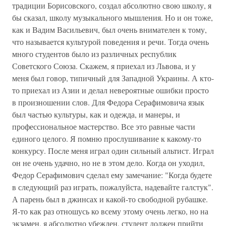
традиции Борисовского, создал абсолютно свою школу, я
бы сказал, школу музыкального мышления. Но и он тоже,
как и Вадим Васильевич, был очень внимателен к тому,
что называется культурой поведения и речи. Тогда очень
много студентов было из различных республик
Советского Союза. Скажем, я приехал из Львова, и у
меня был говор, типичный для Западной Украины. А кто-
то приехал из Азии и делал невероятные ошибки просто
в произношении слов. Для Федора Серафимовича язык
был частью культуры, как и одежда, и манеры, и
профессиональное мастерство. Все это равные части
единого целого. Я помню прослушивание к какому-то
конкурсу. После меня играл один сильный альтист. Играл
он не очень удачно, но не в этом дело. Когда он уходил,
Федор Серафимович сделал ему замечание: "Когда будете
в следующий раз играть, пожалуйста, надевайте галстук".
А парень был в джинсах и какой-то свободной рубашке.
Я-то как раз отношусь ко всему этому очень легко, но на
экзамен, я абсолютно убежден, студент должен прийти