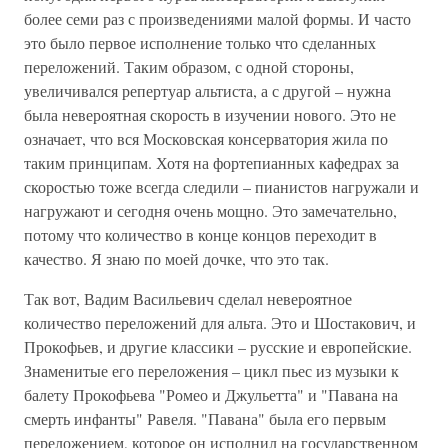
более семи раз с произведениями малой формы. И часто
это было первое исполнение только что сделанных
переложений. Таким образом, с одной стороны,
увеличивался репертуар альтиста, а с другой – нужна
была невероятная скорость в изучении нового. Это не
означает, что вся Московская консерватория жила по
таким принципам. Хотя на фортепианных кафедрах за
скоростью тоже всегда следили – пианистов нагружали и
нагружают и сегодня очень мощно. Это замечательно,
потому что количество в конце концов переходит в
качество. Я знаю по моей дочке, что это так.
Так вот, Вадим Васильевич сделал невероятное
количество переложений для альта. Это и Шостакович, и
Прокофьев, и другие классики – русские и европейские.
Знаменитые его переложения – цикл пьес из музыки к
балету Прокофьева "Ромео и Джульетта" и "Павана на
смерть инфанты" Равеля. "Павана" была его первым
переложением, которое он исполнил на государственном