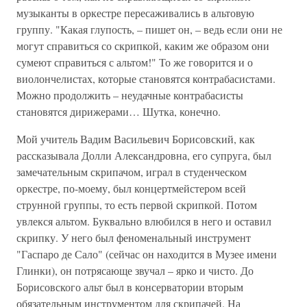
музыканты в оркестре пересаживались в альтовую
группу. "Какая глупость, – пишет он, – ведь если они не
могут справиться со скрипкой, каким же образом они
сумеют справиться с альтом!" То же говорится и о
виолончелистах, которые становятся контрабасистами.
Можно продолжить – неудачные контрабасисты
становятся дирижерами… Шутка, конечно.
Мой учитель Вадим Васильевич Борисовский, как
рассказывала Долли Александровна, его супруга, был
замечательным скрипачом, играл в студенческом
оркестре, по-моему, был концертмейстером всей
струнной группы, то есть первой скрипкой. Потом
увлекся альтом. Буквально влюбился в него и оставил
скрипку. У него был феноменальный инструмент
"Гаспаро де Сало" (сейчас он находится в Музее имени
Глинки), он потрясающе звучал – ярко и чисто. До
Борисовского альт был в консерватории вторым
обязательным инструментом для скрипачей. На