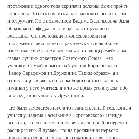
протяжении одного года скрипачи должны были пройти
курс альта. То есть изучить альтовый ключ, освоить сам
инструмент. Но с появлением Вадима Васильевича была
образована кафедра альта и арфы, которую он и
возглавил. Он преподавал в консерватории на
протяжении многих лет. Практически все наиболее
известные советские альтисты – а это концертмейстеры
самых лучших оркестров Советского Союза – его
ученики. Самый знаменитый ученик Борисовского –
Федор Серафимович Дружинин. Таким образом, я в
одном лице являюсь и сыном Борисовского, так как
начинал у него учиться, и в то же время его внуком, ибо
впоследствии учился у Дружинина.
Что было замечательного в тот единственный год, когда я
учился у Вадима Васильевича Борисовского? Прежде
всего то, что он постоянно освежал альтовый репертуар,
расширяя его. Я думаю, что на протяжении первого
полугодия первого курса консерватории я выступил