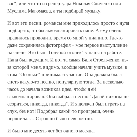
вас", или что-то из репертуара Николая Сличенко или
Муслима Магомаева, а ты подбирай музыку.
И вот эти песни, романсы мне приходилось просто с нуля
подбирать, чтобы аккомпанировать папе. А ему очень
нравилось проводить время со мной у пианино. Где-то
даже сохранилась фотография – мое первое выступление
на сцене. Это был "Голубой огонек" у папы на работе.
Папа был ведущим. И вот та самая Валя Стрельченко, из-
за которой меня, видимо, вообще начали учить музыке, в
этом "Огоньке" принимала участие. Она должна была
спеть какую-то песню, популярную тогда. За несколько
часов до начала возникла идея, чтобы я ей
саккомпанировал. Она выбрала песню "Давай никогда не
ссориться, никогда, никогда". И я должен был играть на
слух, без нот! Подобрал какой-то проигрыш, очень
нервничал… Страшно было невероятно.
И было мне десять лет без одного месяца.