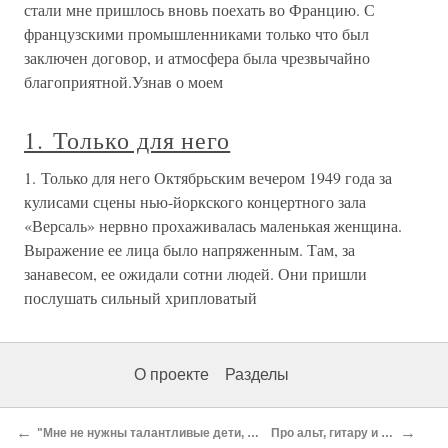
стали мне пришлось вновь поехать во Францию. С
французскими промышленниками только что был
заключен договор, и атмосфера была чрезвычайно
благоприятной.Узнав о моем
1. Только для него
1. Только для него Октябрьским вечером 1949 года за
кулисами сцены нью-йоркского концертного зала
«Версаль» нервно прохаживалась маленькая женщина.
Выражение ее лица было напряженным. Там, за
занавесом, ее ожидали сотни людей. Они пришли
послушать сильный хрипловатый
О проекте
Разделы
←
→
"Мне не нужны талантливые дети, мне нужны талантливые мамы"
Про альт, гитару и баклажанную икру