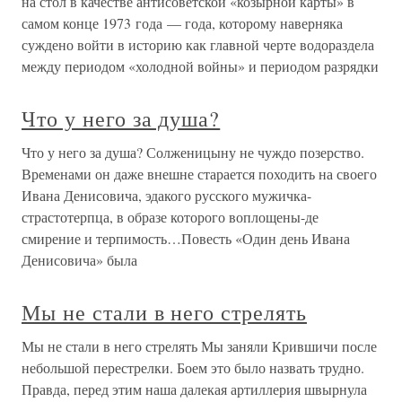
на стол в качестве антисоветской «козырной карты» в
самом конце 1973 года — года, которому наверняка
суждено войти в историю как главной черте водораздела
между периодом «холодной войны» и периодом разрядки
Что у него за душа?
Что у него за душа? Солженицыну не чуждо позерство.
Временами он даже внешне старается походить на своего
Ивана Денисовича, эдакого русского мужичка-
страстотерпца, в образе которого воплощены-де
смирение и терпимость…Повесть «Один день Ивана
Денисовича» была
Мы не стали в него стрелять
Мы не стали в него стрелять Мы заняли Крившичи после
небольшой перестрелки. Боем это было назвать трудно.
Правда, перед этим наша далекая артиллерия швырнула